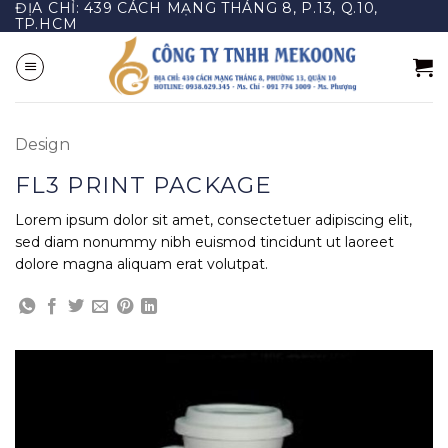
ĐỊA CHỈ: 439 CÁCH MẠNG THÁNG 8, P.13, Q.10,
Bỏ
TP.HCM
qua
nội
dung
Design
FL3 PRINT PACKAGE
Lorem ipsum dolor sit amet, consectetuer adipiscing elit,
sed diam nonummy nibh euismod tincidunt ut laoreet
dolore magna aliquam erat volutpat.