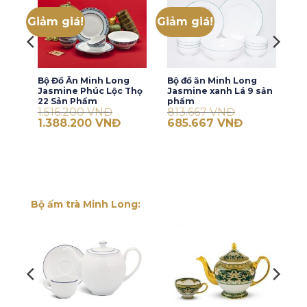
Giảm giá!
Giảm giá!
Bộ Đồ Ăn Minh Long
Bộ đồ ăn Minh Long
5
Jasmine Phúc Lộc Thọ
Jasmine xanh Lá 9 sản
22 Sản Phẩm
phẩm
1.516.200
VNĐ
813.667
VNĐ
iá
Giá
Giá
Giá
Giá
1.388.200
VNĐ
685.667
VNĐ
iện
gốc
hiện
gốc
hiện
ại
là:
tại
là:
tại
:
1.516.200 VNĐ.
là:
813.667 VNĐ.
là:
.764.400 VNĐ.
1.388.200 VNĐ.
685.667 VNĐ.
Bộ ấm trà Minh Long: