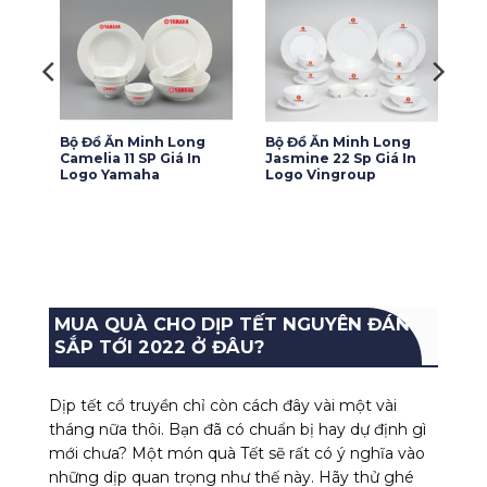
Bộ Đồ Ăn Minh Long
Bộ Đồ Ăn Minh Long
In
Camelia 11 SP Giá In
Jasmine 22 Sp Giá In
Logo Yamaha
Logo Vingroup
MUA QUÀ CHO DỊP TẾT NGUYÊN ĐÁN
SẮP TỚI 2022 Ở ĐÂU?
Dịp tết cổ truyền chỉ còn cách đây vài một vài
tháng nữa thôi. Bạn đã có chuẩn bị hay dự định gì
mới chưa? Một món quà Tết sẽ rất có ý nghĩa vào
những dịp quan trọng như thế này. Hãy thử ghé