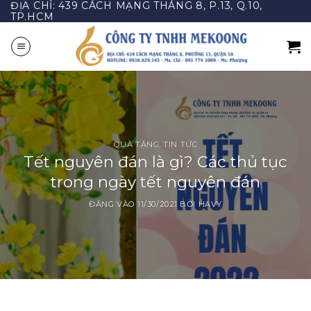
ĐỊA CHỈ: 439 CÁCH MẠNG THÁNG 8, P.13, Q.10,
Bỏ
TP.HCM
qua
nội
dung
QUÀ TẶNG
,
TIN TỨC
Tết nguyên đán là gì? Các thủ tục
trong ngày tết nguyên đán
ĐĂNG VÀO
11/30/2021
BỞI
HAVY