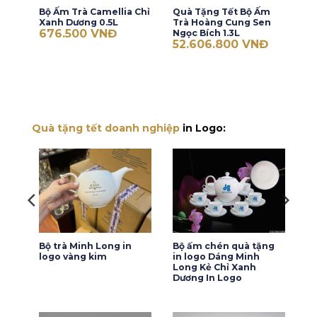
Bộ Ấm Trà Camellia Chỉ
Quà Tặng Tết Bộ Ấm
Xanh Dương 0.5L
Trà Hoàng Cung Sen
676.500
VNĐ
Ngọc Bích 1.3L
52.606.800
VNĐ
Quà tặng tết doanh nghiệp
in Logo:
én
Bộ trà Minh Long in
Bộ ấm chén quà tặng
 cao
logo vàng kim
in logo Dáng Minh
ong
Long Kẻ Chỉ Xanh
Dương In Logo