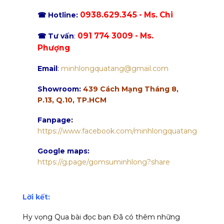
0938.629.345 - Ms. Chi
☎ Hotline:
091 774 3009 - Ms.
☎ Tư vấn
:
Phượng
Email
:
minhlongquatang@gmail.com
Showroom:
439 Cách Mạng Tháng 8,
P.13, Q.10, TP.HCM
Fanpage
:
https://www.facebook.com/minhlongquatang
Google maps:
https://g.page/gomsuminhlong?share
Lời kết:
Hy vọng Qua bài đọc bạn Đã có thêm những