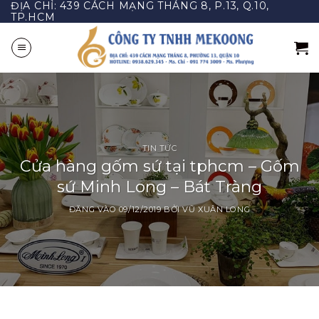
ĐỊA CHỈ: 439 CÁCH MẠNG THÁNG 8, P.13, Q.10,
Bỏ
TP.HCM
qua
nội
dung
TIN TỨC
Cửa hàng gốm sứ tại tphcm – Gốm
sứ Minh Long – Bát Tràng
ĐĂNG VÀO
09/12/2019
BỞI
VŨ XUÂN LONG