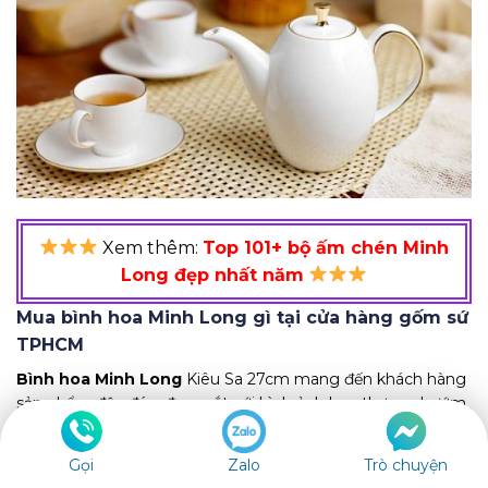
Xem thêm:
Top 101+ bộ ấm chén Minh
Long đẹp nhất năm
Mua bình hoa Minh Long gì tại cửa hàng gốm sứ
TPHCM
Bình hoa Minh Long
Kiêu Sa 27cm mang đến khách hàng
sản phẩm độc đáo, đẹp mắt với hình ảnh hoa thơm – bướm
lượn tràn đầy sức sống. Nét đẹp kiêu sa, với những đường
cong thanh thoát, mềm mại.
Gọi
Zalo
Trò chuyện