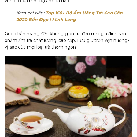
vốn có của một bộ ấm trà đạo.
Xem chi tiết :
Top 168+ Bộ Ấm Uống Trà Cao Cấp
2020 Bền Đẹp | Minh Long
Góp phần mang đến không gian trà đạo mọi gia đình sản
phẩm ấm trà chất lượng, cao cấp. Lưu giữ trọn vẹn hương-
vị-sắc của mọi loại trà thơm ngon!!!