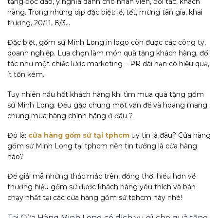
tặng độc đáo, ý nghĩa dành cho nhân viên, đối tác, khách
hàng. Trong những dịp đặc biệt: lễ, tết, mừng tân gia, khai
trương, 20/11, 8/3…
Đặc biệt, gốm sứ Minh Long in logo còn được các công ty,
doanh nghiệp. Lựa chọn làm món quà tặng khách hàng, đối
tác như một chiếc lược marketing – PR dài hạn có hiệu quả,
ít tốn kém.
Tuy nhiên hầu hết khách hàng khi tìm mua quà tặng gốm
sứ Minh Long. Đều gặp chung một vấn đề và hoang mang
chung mua hàng chính hãng ở đâu ?.
Đó là:
cửa hàng gốm sứ tại tphcm
uy tín là đâu? Cửa hàng
gốm sứ Minh Long tại tphcm nên tin tưởng là cửa hàng
nào?
Để giải mã những thắc mắc trên, đồng thời hiểu hơn về
thương hiệu gốm sứ được khách hàng yêu thích và bán
chạy nhất tại các cửa hàng gốm sứ tphcm này nhé!
Tại Cửa Hàng Minh Long có dịch vụ gì cho quà tặng