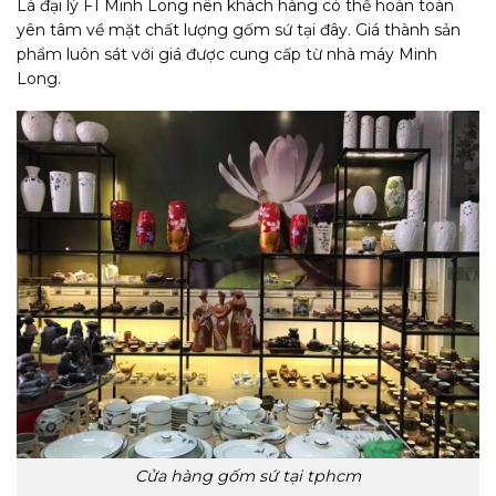
Là đại lý F1 Minh Long nên khách hàng có thể hoàn toàn
yên tâm về mặt chất lượng gốm sứ tại đây. Giá thành sản
phẩm luôn sát với giá được cung cấp từ nhà máy Minh
Long.
Cửa hàng gốm sứ tại tphcm