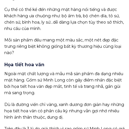
Cụ thể có thể kể đến những mặt hàng nổi tiếng và được
khách hàng ưa chuộng như: bộ ấm trà, bộ chén dĩa, tô sứ,
chén sứ, bình hoa, ly sứ…dễ dàng lựa chọn tùy theo sở thích,
nhu cầu của mình.
Mỗi sản phẩm đều mang một màu sắc, một nét đẹp đặc
trưng riêng biệt không giống bất kỳ thương hiệu cùng loại
nào?
Họa tiết hoa văn
Ngoài mặt chất lượng và mẫu mã sản phẩm đa dạng nhiều
mặt hàng. Gốm sứ Minh Long còn gây điểm nhấn đặc biệt
bởi họa tiết hoa văn đẹp mắt, tinh tế và trang nhã, gần gũi
mà sang trọng.
Dù là đường viền chỉ vàng, xanh dương đơn giản hay những
họa tiết hoa văn có phần cầu kỳ nhưng vẫn gợi nhớ nhiều
hình ảnh thân thuộc, dung dị.
Trên đây là 3 lý do giải thích vì sao gốm sứ Minh Long có giá