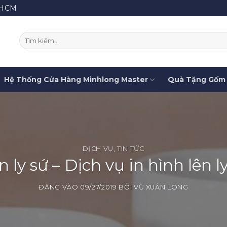
.HCM
Tìm
kiếm:
Hệ Thống Cửa Hàng Minhlong Master
Quà Tặng Gốm 
DỊCH VỤ
,
TIN TỨC
n ly sứ – Dịch vụ in hình lên l
ĐĂNG VÀO
09/27/2019
BỞI
VŨ XUÂN LONG