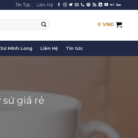
Tin Tức
Liên Hệ
0
VNĐ
Sứ Minh Long
Liên Hệ
Tin tức
y sứ giá rẻ