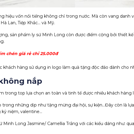
ng hiệu vốn nổi tiếng không chỉ trong nước. Mà còn vang danh v
 Hà Lan, Tiệp Khắc… và Mỹ.
ợng, sản phẩm ly sứ Minh Long còn được điểm cộng bởi thiết kế
ng.
ấm chén giá rẻ
chỉ 25.000đ
 khách hàng sử dụng in logo làm quà tặng độc đáo dành cho nh
 không nắp
 trong top lựa chọn an toàn và tinh tế được nhiều khách hàng l
 trong những dịp như tặng mừng đại hội, sự kiện…Đây còn là lự
 kỷ niệm, valentine…
ứ Minh Long Jasmine/ Camellia Trắng với các kiểu dáng như: quai 