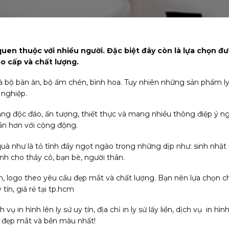
uen thuộc với nhiều người. Đặc biệt đây còn là lựa chọn đ
 cấp và chất lượng.
 bộ bàn ăn, bộ ấm chén, bình hoa. Tuy nhiên những sản phẩm ly 
 nghiệp.
 tặng độc đáo, ấn tượng, thiết thực và mang nhiều thông điệp ý 
ần hơn với cộng động.
à như là tỏ tình đầy ngọt ngào trong những dịp như: sinh nhật n
h cho thầy cô, bạn bè, người thân.
h, logo theo yêu cầu đẹp mắt và chất lượng. Bạn nên lựa chọn 
 tín, giá rẻ tại tp.hcm
n hình lên ly sứ uy tín, địa chỉ in ly sứ lấy liền, dịch vụ in hìn
, đẹp mắt và bền màu nhất!