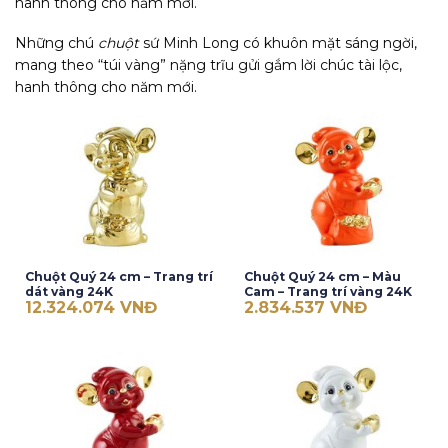
hanh thông cho năm mới.
Những chú
chuột
sứ Minh Long có khuôn mặt sáng ngời,
mang theo “túi vàng” nặng trĩu gửi gắm lời chúc tài lộc,
hanh thông cho năm mới.
Chuột Quý 24 cm – Trang trí
Chuột Quý 24 cm – Màu
dát vàng 24K
Cam – Trang trí vàng 24K
12.324.074
VNĐ
2.834.537
VNĐ