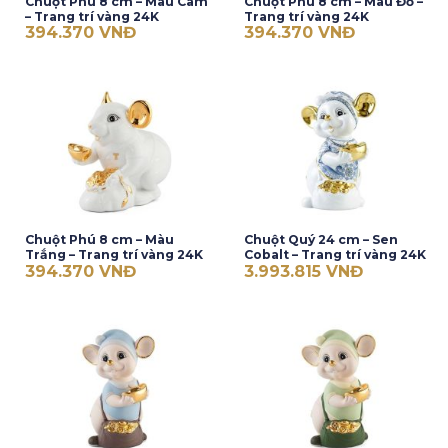
Chuột Phú 8 cm – Màu Cam
Chuột Phú 8 cm – Màu Đỏ –
– Trang trí vàng 24K
Trang trí vàng 24K
394.370
VNĐ
394.370
VNĐ
Chuột Phú 8 cm – Màu
Chuột Quý 24 cm – Sen
Trắng – Trang trí vàng 24K
Cobalt – Trang trí vàng 24K
394.370
VNĐ
3.993.815
VNĐ