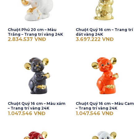
Chuột Phú 20 cm – Màu
Chuột Quý 16 cm – Trang trí
Trắng – Trang trí vàng 24K
dát vàng 24K
2.834.537
VNĐ
3.697.222
VNĐ
Chuột Quý 16 cm – Màu xám
Chuột Quý 16 cm – Màu Cam
– Trang trí vàng 24K
– Trang trí vàng 24K
1.047.546
VNĐ
1.047.546
VNĐ