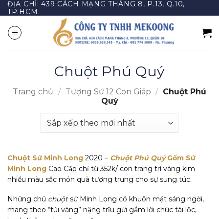
ĐỊA CHỈ: 439 CÁCH MẠNG THÁNG 8, P.13, Q.10,
Bỏ
TP.HCM
qua
nội
dung
Chuột Phú Quý
Trang chủ
/
Tượng Sứ 12 Con Giáp
/
Chuột Phú
Quý
Chuột Sứ Minh Long
2020 –
Chuột Phú Quý
Gốm Sứ
Minh Long
Cao Cấp chỉ từ 352k/ con trang trí vàng kim
nhiều màu sắc món quà tượng trưng cho sự sung túc.
Những chú
chuột
sứ Minh Long có khuôn mặt sáng ngời,
mang theo “túi vàng” nặng trĩu gửi gắm lời chúc tài lộc,