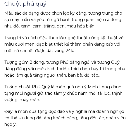
Chuột phú quý
Màu sắc đa dạng được chọn lọc kỹ càng, tượng trưng cho
sự may mắn và yếu tố ngũ hành trong quan niệm á đông
như đỏ, xanh, cam, trắng, đen, màu hỏa biến.
Trang trí và cách điệu theo lối nghệ thuật cùng kỹ thuật vẽ
màu dưới men, đặc biệt thiết kế thêm phần đẳng cấp với
một số chi tiết được dát vàng 24k.
Tượng gồm 2 dòng, tượng Phú dáng ngồi và tượng Quý
dáng đứng với nhiều kích thước, thích hợp bày trí trong nhà
hoặc làm quà tặng người thân, bạn bè, đối tác…
Tượng chuột Phú Quý là món quà như ý Minh Long dành
tặng mọi người gửi trao tâm ý chúc năm mới tài lộc, thịnh
vượng, may mắn.
Đây là món quà tặng độc đáo và ý nghĩa mà doanh nghiệp
có thể sử dụng để tặng khách hàng, tặng đối tác, nhân viên
hợp ý.