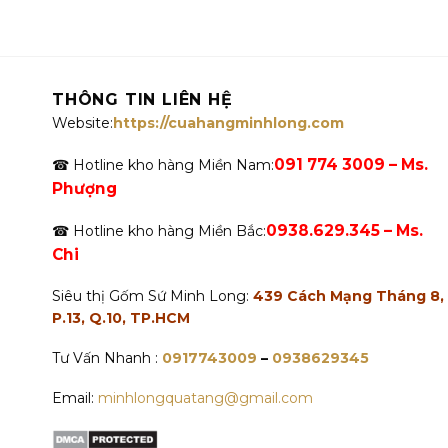
THÔNG TIN LIÊN HỆ
Website:
https://cuahangminhlong.com
091 774 3009 – Ms.
☎ Hotline kho hàng Miền Nam:
Phượng
0938.629.345 – Ms.
☎ Hotline kho hàng Miền Bắc:
Chi
Siêu thị Gốm Sứ Minh Long:
439 Cách Mạng Tháng 8,
P.13, Q.10, TP.HCM
Tư Vấn Nhanh :
0917743009
–
0938629345
Email:
minhlongquatang@gmail.com