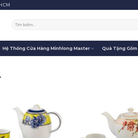
.HCM
Tìm
kiếm:
Hệ Thống Cửa Hàng Minhlong Master
Quà Tặng Gốm 
”