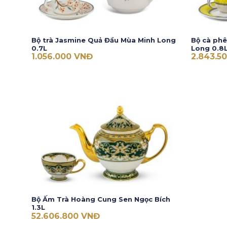
Bộ trà Jasmine Quả Đầu Mùa Minh Long
Bộ cà ph
0.7L
Long 0.8
1.056.000
VNĐ
2.843.5
Bộ Ấm Trà Hoàng Cung Sen Ngọc Bích
1.3L
52.606.800
VNĐ