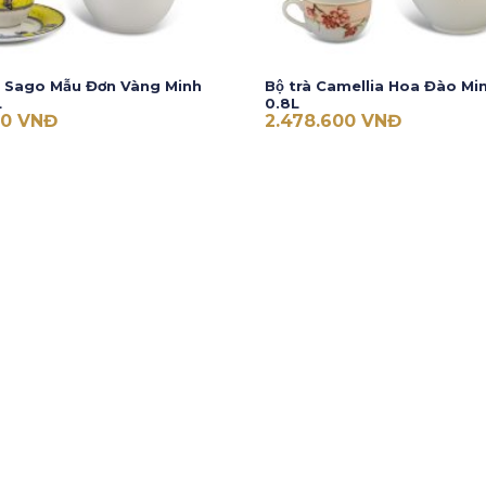
ê Sago Mẫu Đơn Vàng Minh
Bộ trà Camellia Hoa Đào M
L
0.8L
00
VNĐ
2.478.600
VNĐ