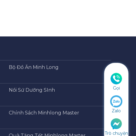
Bộ Đồ Ăn Minh Long
Gọi
Nồi Sứ Dưỡng SInh
Zalo
Chính Sách Minhlong Master
Trò chuyện
Quà Tặng Tết Minhlong Master