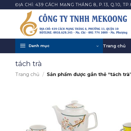
Bỏ
ĐỊA CHỈ: 439 CÁCH MẠNG THÁNG 8, P.13, Q.10, TP
qua
nội
dung
Trang chủ
Danh mục
tách trà
Trang chủ
/
Sản phẩm được gắn thẻ “tách trà