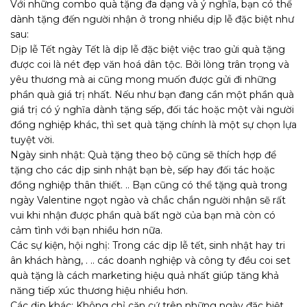
Với những combo quà tặng đa dạng và ý nghĩa, bạn có thể
dành tặng đến người nhận ở trong nhiều dịp lễ đặc biệt như
sau:
Dịp lễ Tết ngày Tết là dịp lễ đặc biệt việc trao gửi quà tặng
được coi là nét đẹp văn hoá dân tộc. Bởi lòng trân trọng và
yêu thương mà ai cũng mong muốn được gửi đi những
phần quà giá trị nhất. Nếu như bạn đang cần một phần quà
giá trị có ý nghĩa dành tặng sếp, đối tác hoặc một vài người
đồng nghiệp khác, thì set quà tặng chính là một sự chọn lựa
tuyệt vời.
Ngày sinh nhật: Quà tặng theo bộ cũng sẽ thích hợp để
tặng cho các dịp sinh nhật bạn bè, sếp hay đối tác hoặc
đồng nghiệp thân thiết. .. Bạn cũng có thể tặng quà trong
ngày Valentine ngọt ngào và chắc chắn người nhận sẽ rất
vui khi nhận được phần quà bất ngờ của bạn mà còn có
cảm tình với bạn nhiều hơn nữa.
Các sự kiện, hội nghị: Trong các dịp lễ tết, sinh nhật hay tri
ân khách hàng, . .. các doanh nghiệp và công ty đều coi set
quà tặng là cách marketing hiệu quả nhất giúp tăng khả
năng tiếp xúc thương hiệu nhiều hơn.
Các dịp khác: Không chỉ căn cứ trên những ngày đặc biệt