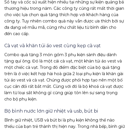
Sổ tay và cốc sứ xuất hiện nhiều tại những sự kiện quảng bá
thương hiệu trong năm. Các công ty cũng rất mất thời gian
cho việc lựa chọn quà tặng thích hợp với khách hàng của
công ty. Tuy nhiên combo quà này vẫn được ưa thích bởi sự
đa dạng về mẫu mã, cũng như chất liệu từ bình dân cho
đến cao cấp.
Cà vạt và khăn túi áo vest cùng kẹp cà vạt
Combo quà tặng 3 món gồm 3 phụ kiện sành điệu dành
tặng quí ông. Đó là một cái cà vạt, một khăn túi áo vest và
một chiếc cà vạt. Trong đó điểm đặc biệt của bộ quà tặng
trên là ở việc kết hợp hài hoà giữa 2 loại phụ kiện là khăn gài
túi áo vest và cà vạt. Chúng được phối hợp tạo nên một bố
cục cân đối rất bắt mắt. Cùng với đó là bộ khoá cà vạt được
làm từ loại sắt không gỉ cũng giúp tôn lên sự sang trọng
cho bộ phụ kiện.
Bộ bình nước lớn giữ nhiệt và usb, bút bi
Bình giữ nhiệt, USB và bút bi là phụ kiện không thể nào
thiếu của bạn trẻ thành thị hiện nay. Trong nhà bếp, bình giữ