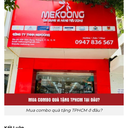
Mua combo quà tặng TPHCM ở đâu?
Kết Luận