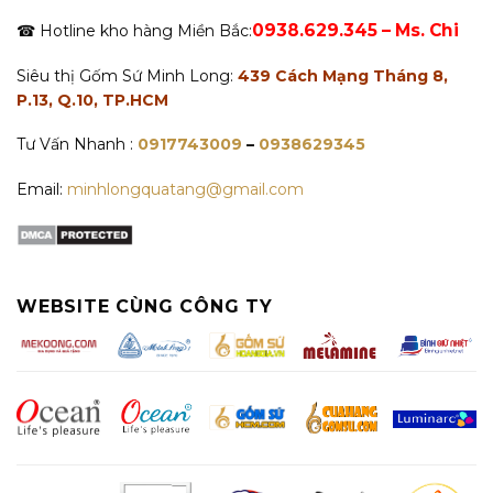
0938.629.345 – Ms. Chi
☎ Hotline kho hàng Miền Bắc:
Siêu thị Gốm Sứ Minh Long:
439 Cách Mạng Tháng 8,
P.13, Q.10, TP.HCM
Tư Vấn Nhanh :
0917743009
–
0938629345
Email:
minhlongquatang@gmail.com
WEBSITE CÙNG CÔNG TY