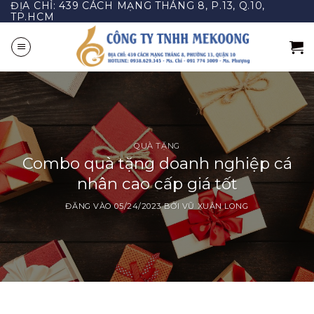
ĐỊA CHỈ: 439 CÁCH MẠNG THÁNG 8, P.13, Q.10,
Bỏ
TP.HCM
qua
nội
dung
QUÀ TẶNG
Combo quà tặng doanh nghiệp cá
nhân cao cấp giá tốt
ĐĂNG VÀO
05/24/2023
BỞI
VŨ XUÂN LONG