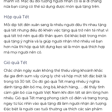
mảnh vỡ. Mặc dù đối tượng người nhận có là ai đi chăng
nữa bạn cũng có thể sử dụng được món quà tặng trên.
Hộp quà Tết
Mỗi dịp tết đến xuân sang là nhiều người đều thi nhau tặng
quà tết nhưng điều đó khiến việc tặng quà trở nên tẻ nhạt vì
quà tết trở nên quá đỗi thân quen. Để khác biệt trong món
quà tặng ý nghĩa và lạ giúp người nhận nhớ nhiều về bạn
hơn nữa thì hộp quà tết đựng kẹo sẽ là món quà thích hợp
mà mọi người nên có.
Giỏ quà Tết
Chắc chắn ngày xuân không thể thiếu vắng khoảnh khắc
đại gia đình sum vầy cùng ly chè và hộp mứt tết đặc biệt là
trong tối 30 tết. Do đó giỏ quà Tết mang nhiều ý nghĩa
dành tặng đến bố mẹ, ông bà, khách hàng, . .. để thấy tình
cảm gắn bó của người Việt Nam khi đón tết sẽ ấm lòng hơn
nhiều. Giỏ quà Tết mang phong cách cổ điển và trang trọng,
ngay từ lúc nhìn vào quà tặng đã làm người nhận ấn tượng.
Đặc biệt là người cao tuổi thường ưa thích các sản phẩm