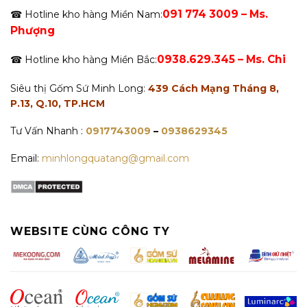
091 774 3009 – Ms.
☎ Hotline kho hàng Miền Nam:
Phượng
0938.629.345 – Ms. Chi
☎ Hotline kho hàng Miền Bắc:
Siêu thị Gốm Sứ Minh Long:
439 Cách Mạng Tháng 8,
P.13, Q.10, TP.HCM
Tư Vấn Nhanh :
0917743009
–
0938629345
Email:
minhlongquatang@gmail.com
WEBSITE CÙNG CÔNG TY