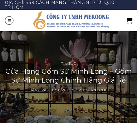
ĐỊA CHỈ: 439 CÁCH MẠNG THÁNG 8, P.13, Q.10,
Bỏ
TP.HCM
qua
nội
dung
TIN TỨC
Cửa Hàng Gốm Sứ Minh Long – Gốm
Sứ Minh Long Chính Hãng Giá Rẻ
ĐĂNG VÀO
05/28/2019
BỞI
VŨ XUÂN LONG