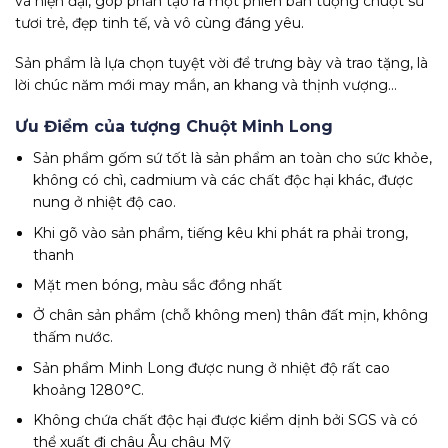
và hiện đại, góp phần tạo ra một phiên bản tượng chuột sứ
tươi trẻ, đẹp tinh tế, và vô cùng đáng yêu.
Sản phẩm là lựa chọn tuyệt vời để trưng bày và trao tặng, là
lời chúc năm mới may mắn, an khang và thịnh vượng…
Ưu Điểm của tượng Chuột Minh Long
Sản phẩm gốm sứ tốt là sản phẩm an toàn cho sức khỏe,
không có chì, cadmium và các chất độc hại khác, được
nung ở nhiệt độ cao.
Khi gõ vào sản phẩm, tiếng kêu khi phát ra phải trong,
thanh
Mặt men bóng, màu sắc đồng nhất
Ở chân sản phẩm (chỗ không men) thân đất mịn, không
thấm nước.
Sản phẩm Minh Long được nung ở nhiệt độ rất cao
khoảng 1280°C.
Không chứa chất độc hại được kiểm dịnh bởi SGS và có
thể xuất đi châu Âu châu Mỹ