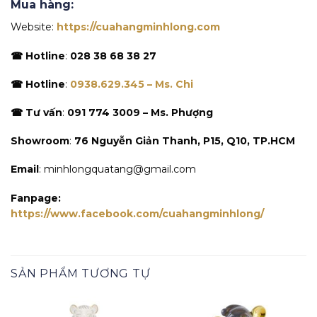
Mua hàng:
Website:
https://cuahangminhlong.com
☎ Hotline
:
028 38 68 38 27
☎ Hotline
:
0938.629.345 – Ms. Chi
☎ Tư vấn
:
091 774 3009 – Ms. Phượng
Showroom
:
76 Nguyễn Giản Thanh, P15, Q10, TP.HCM
Email
: minhlongquatang@gmail.com
Fanpage:
https://www.facebook.com/cuahangminhlong/
SẢN PHẨM TƯƠNG TỰ