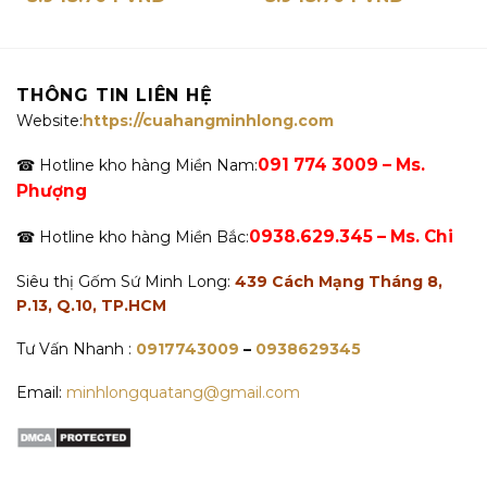
THÔNG TIN LIÊN HỆ
Website:
https://cuahangminhlong.com
091 774 3009 – Ms.
☎ Hotline kho hàng Miền Nam:
Phượng
0938.629.345 – Ms. Chi
☎ Hotline kho hàng Miền Bắc:
Siêu thị Gốm Sứ Minh Long:
439 Cách Mạng Tháng 8,
P.13, Q.10, TP.HCM
Tư Vấn Nhanh :
0917743009
–
0938629345
Email:
minhlongquatang@gmail.com