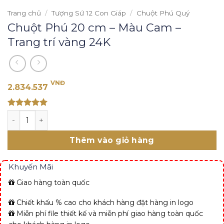
Trang chủ
/
Tượng Sứ 12 Con Giáp
/
Chuột Phú Quý
Chuột Phú 20 cm – Màu Cam –
Trang trí vàng 24K
VNĐ
2.834.537
Rated 5
Chuột Phú 20 cm – Màu Cam - Trang trí vàng 24K số lư
out of 5
Thêm vào giỏ hàng
Khuyến Mãi
Giao hàng toàn quốc
Chiết khấu % cao cho khách hàng đặt hàng in logo
Miễn phí file thiết kế và miễn phí giao hàng toàn quốc