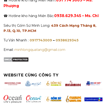
091 774 3009 – Ms.
☎ Hotline kho hàng Miền Nam:
Phượng
0938.629.345 – Ms. Chi
☎ Hotline kho hàng Miền Bắc:
Siêu thị Gốm Sứ Minh Long:
439 Cách Mạng Tháng 8,
P.13, Q.10, TP.HCM
Tư Vấn Nhanh :
0917743009
–
0938629345
Email:
minhlongquatang@gmail.com
WEBSITE CÙNG CÔNG TY