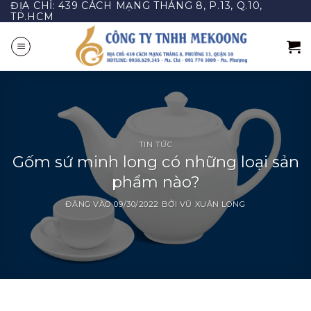
ĐỊA CHỈ: 439 CÁCH MẠNG THÁNG 8, P.13, Q.10,
Bỏ
TP.HCM
qua
nội
dung
TIN TỨC
Gốm sứ minh long có những loại sản
phẩm nào?
ĐĂNG VÀO
09/30/2022
BỞI
VŨ XUÂN LONG