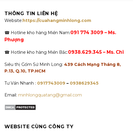
THÔNG TIN LIÊN HỆ
Website:
https://cuahangminhlong.com
091 774 3009 – Ms.
☎ Hotline kho hàng Miền Nam:
Phượng
0938.629.345 – Ms. Chi
☎ Hotline kho hàng Miền Bắc:
Siêu thị Gốm Sứ Minh Long:
439 Cách Mạng Tháng 8,
P.13, Q.10, TP.HCM
Tư Vấn Nhanh :
0917743009
–
0938629345
Email:
minhlongquatang@gmail.com
WEBSITE CÙNG CÔNG TY