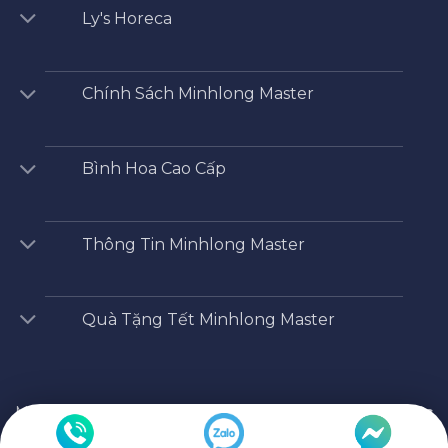
Ly's Horeca
Chính Sách Minhlong Master
Bình Hoa Cao Cấp
Thông Tin Minhlong Master
Quà Tặng Tết Minhlong Master
Minhlong Master
/
Shop
/
Phụ kiện bộ đồ ăn
/
Bình nước
tương – Jasmine