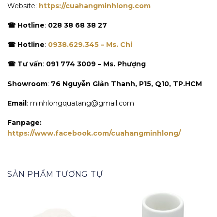
Website:
https://cuahangminhlong.com
☎ Hotline
:
028 38 68 38 27
☎ Hotline
:
0938.629.345 – Ms. Chi
☎ Tư vấn
:
091 774 3009 – Ms. Phượng
Showroom
:
76 Nguyễn Giản Thanh, P15, Q10, TP.HCM
Email
: minhlongquatang@gmail.com
Fanpage:
https://www.facebook.com/cuahangminhlong/
SẢN PHẨM TƯƠNG TỰ