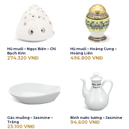
Hũ muối – Ngọc Biển – Chỉ
Hũ muối – Hoàng Cung –
Bạch Kim
Hoàng Liên
274.320
VNĐ
496.800
VNĐ
Gác muỗng – Jasmine –
Bình nước tương – Jasmine
94.600
VNĐ
Trắng
23.100
VNĐ