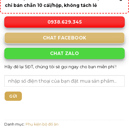
chỉ bán chẵn 10 cái/hộp, không tách lẻ
0938.629.345
CHAT FACEBOOK
CHAT ZALO
Hãy để lại SĐT, chúng tôi sẽ gọi ngay cho bạn miễn phí !
Danh mục:
Phụ kiện bộ đồ ăn