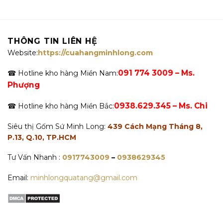
THÔNG TIN LIÊN HỆ
Website:
https://cuahangminhlong.com
091 774 3009 – Ms.
☎ Hotline kho hàng Miền Nam:
Phượng
0938.629.345 – Ms. Chi
☎ Hotline kho hàng Miền Bắc:
Siêu thị Gốm Sứ Minh Long:
439 Cách Mạng Tháng 8,
P.13, Q.10, TP.HCM
Tư Vấn Nhanh :
0917743009
–
0938629345
Email:
minhlongquatang@gmail.com