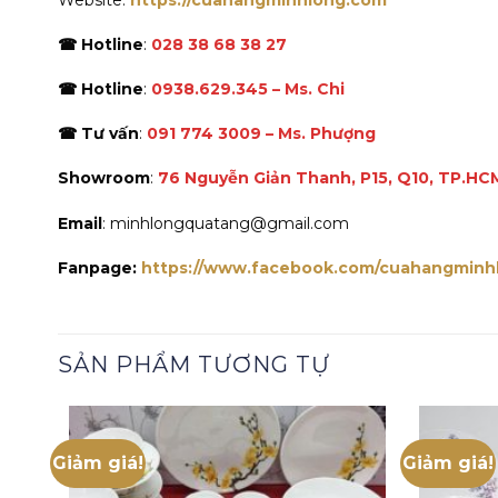
☎ Hotline
:
028 38 68 38 27
☎ Hotline
:
0938.629.345 – Ms. Chi
☎ Tư vấn
:
091 774 3009 – Ms. Phượng
Showroom
:
76 Nguyễn Giản Thanh, P15, Q10, TP.HC
Email
: minhlongquatang@gmail.com
Fanpage:
https://www.facebook.com/cuahangminh
SẢN PHẨM TƯƠNG TỰ
Giảm giá!
Giảm giá!