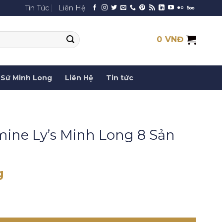
Tin Tức
Liên Hệ
0
VNĐ
Sứ Minh Long
Liên Hệ
Tin tức
ine Ly’s Minh Long 8 Sản
g
nh Long 8 Sản Phẩm số lượng