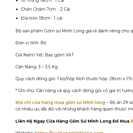
Tô Trung 18cm : 1 Cái
Chén Chấm 7cm : 2 Cái
Đĩa tròn 18cm : 1 cái
Bộ sản phẩm Gốm sứ Minh Long giá rẻ dành riêng cho quà
Đơn vị tính: Bộ
Giá Niêm Yết: Bao gồm VAT
Cân Nặng: 3 – 3.5 Kg
Quy cách đóng gói: 1 bộ/hộp Kích thước hộp: 28cm x 1
* Ghi chú: Cân nặng và quy cách đóng gói có giá trị tươ
Địa chỉ cửa hàng mua gốm sứ Minh long
– Bộ ăn 29 
có nhiều ưu đãi đối với những khách hàng quen thuộc m
Liên Hệ Ngay Cửa Hàng Gốm Sứ Minh Long Để Mua
Website:
https://cuahangminhlong.com