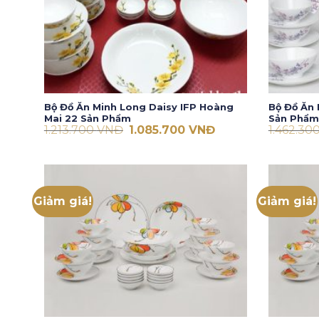
Bộ Đồ Ăn Minh Long Daisy IFP Hoàng
Bộ Đồ Ăn 
Mai 22 Sản Phẩm
Sản Phẩm
Giá
Giá
1.213.700
VNĐ
1.085.700
VNĐ
1.462.30
gốc
hiện
là:
tại
1.213.700 VNĐ.
là:
1.085.700 VNĐ.
Giảm giá!
Giảm giá!