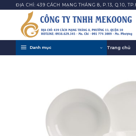
Bỏ
ĐỊA CHỈ: 439 CÁCH MẠNG THÁNG 8, P.13, Q.10, TP
qua
nội
dung
Trang chủ
Danh mục