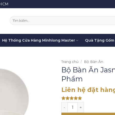
.HCM
Tìm
kiếm:
Hệ Thống Cửa Hàng Minhlong Master
Quà Tặng Gốm 
Trang chủ
/
Bộ Bàn Ăn
Bộ Bàn Ăn Jasm
Phẩm
Liên hệ đặt hàn
Rated 5
Bộ Bàn Ăn Jasmine Ly's Mi
out of 5