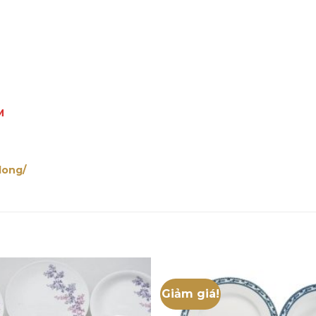
M
long/
Giảm giá!