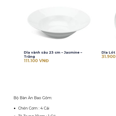
e – Trắng
Dĩa vành sâu 23 cm – Jasmine –
Dĩa Lót
31.90
Trắng
111.100
VNĐ
Bộ Bàn Ăn Bao Gồm:
Chén Cơm : 4 Cái