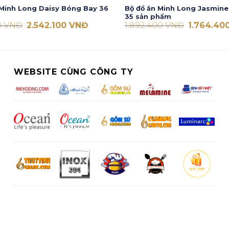
Minh Long Daisy Bóng Bay 36
Bộ đồ ăn Minh Long Jasmine
35 sản phẩm
Giá
Giá
Giá
0
VNĐ
2.542.100
VNĐ
1.892.400
VNĐ
1.764.40
gốc
hiện
gốc
là:
tại
là:
2.670.100 VNĐ.
là:
1.892.400 
2.542.100 VNĐ.
WEBSITE CÙNG CÔNG TY