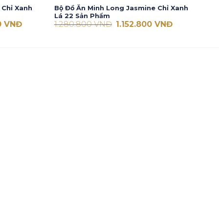
 Chỉ Xanh
Bộ Đồ Ăn Minh Long Jasmine Chỉ Xanh
Lá 22 Sản Phẩm
Giá
Giá
Giá
0
VNĐ
1.280.800
VNĐ
1.152.800
VNĐ
hiện
gốc
hiện
tại
là:
tại
VNĐ.
là:
1.280.800 VNĐ.
là:
1.764.400 VNĐ.
1.152.800 VN