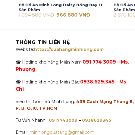
Bộ Đồ Ăn Minh Long Daisy Bóng Bay 11
Bộ Đồ Ăn 
Sản Phẩm
Sản Phẩm
Giá
Giá
1.094.880
VNĐ
966.880
VNĐ
2.670.10
gốc
hiện
là:
tại
1.094.880 VNĐ.
là:
966.880 VNĐ.
THÔNG TIN LIÊN HỆ
Website:
https://cuahangminhlong.com
091 774 3009 – Ms.
☎ Hotline kho hàng Miền Nam:
Phượng
0938.629.345 – Ms.
☎ Hotline kho hàng Miền Bắc:
Chi
Siêu thị Gốm Sứ Minh Long:
439 Cách Mạng Tháng 8,
P.13, Q.10, TP.HCM
Tư Vấn Nhanh :
0917743009
–
0938629345
Email:
minhlongquatang@gmail.com