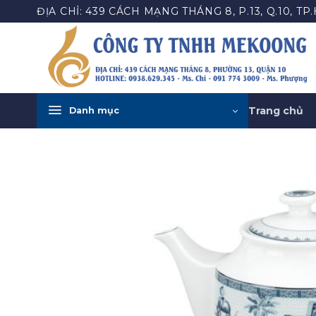
Bỏ
ĐỊA CHỈ: 439 CÁCH MẠNG THÁNG 8, P.13, Q.10, TP
qua
nội
dung
Trang chủ
Danh mục