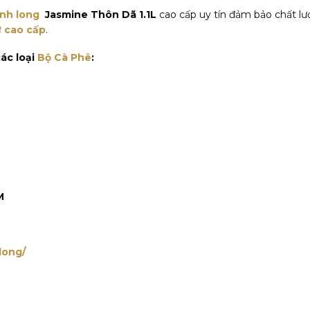
nh long
Jasmine Thôn Dã 1.1L
cao cấp uy tín đảm bảo chất lượ
 cao cấp
.
ác loại
Bộ Cà Phê
:
M
long/