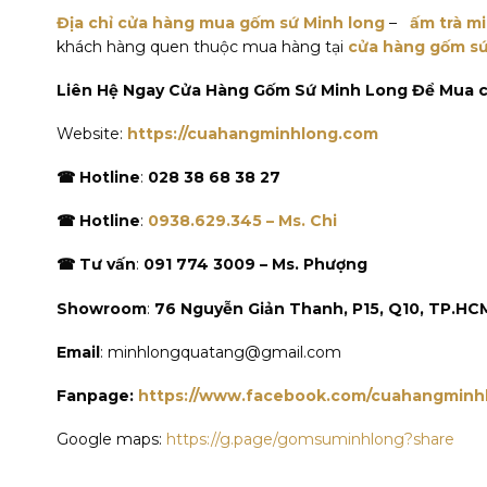
Địa chỉ cửa hàng mua gốm sứ Minh long
–
ấm trà mi
khách hàng quen thuộc mua hàng tại
cửa hàng gốm sứ
Liên Hệ Ngay Cửa Hàng Gốm Sứ Minh Long Để Mua c
Website:
https://cuahangminhlong.com
☎ Hotline
:
028 38 68 38 27
☎ Hotline
:
0938.629.345 – Ms. Chi
☎ Tư vấn
:
091 774 3009 – Ms. Phượng
Showroom
:
76 Nguyễn Giản Thanh, P15, Q10, TP.HC
Email
: minhlongquatang@gmail.com
Fanpage:
https://www.facebook.com/cuahangminh
Google maps:
https://g.page/gomsuminhlong?share