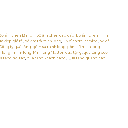
Bộ ấm chén 13 món
,
bộ ấm chén cao cấp
,
bộ ấm chén minh
rà đẹp giá rẻ
,
bộ ấm trà minh long
,
Bộ bình trà jasmine
,
bộ cà
Công ty quà tặng
,
gốm sứ minh long
,
gốm sứ minh long
 long 1
,
minhlong
,
Minhlong Master
,
quà tặng
,
quà tặng cuối
à tặng đối tác
,
quà tặng khách hàng
,
Quà tặng quảng cáo
,