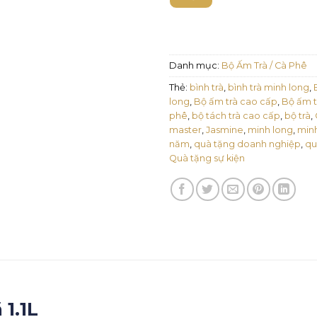
Danh mục:
Bộ Ấm Trà / Cà Phê
Thẻ:
bình trà
,
bình trà minh long
,
long
,
Bộ ấm trà cao cấp
,
Bộ ấm t
phê
,
bộ tách trà cao cấp
,
bộ trà
,
master
,
Jasmine
,
minh long
,
minh
năm
,
quà tặng doanh nghiệp
,
qu
Quà tặng sự kiện
1.1L