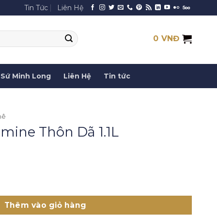
Tin Tức
Liên Hệ
0
VNĐ
Sứ Minh Long
Liên Hệ
Tin tức
hê
smine Thôn Dã 1.1L
ã 1.1L số lượng
Thêm vào giỏ hàng