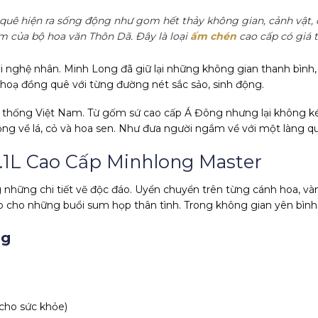
quê hiện ra sống động như gom hết thảy không gian, cảnh vật
m của bộ hoa văn Thôn Dã. Đây là loại
ấm chén
cao cấp có giá 
ời nghệ nhân. Minh Long đã giữ lại những không gian thanh bình
 hoạ đồng quê với từng đường nét sắc sảo, sinh động.
 thống Việt Nam. Từ gốm sứ cao cấp Á Đông nhưng lại không ké
ng về lá, cỏ và hoa sen. Như đưa người ngắm về với một làng q
1.1L Cao Cấp Minhlong Master
hững chi tiết vẽ độc đáo. Uyển chuyển trên từng cánh hoa, vàn
 cho những buổi sum họp thân tình. Trong không gian yên bình,
ng
 cho sức khỏe)