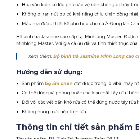
Hoa văn luôn có lớp phủ bảo vệ nên không bị trầy tróc
Không bị rạn nứt do có khả năng chịu chấn động nhiệt
Mẫu mã được thiết kế phù hợp cho cả Á Đông lẫn Châ
Bộ bình trà Jasmine cao cấp tại Minhlong Master. Được n
Minhlong Master. Với giá cã ưu đãi và tính thiết thực c
Xem thêm:
Bộ bình trà Jasmine Minh Long cao 
Hướng dẫn sử dụng:
Sản phẩm
bộ ấm chén
đặt được trong lò viba, máy rử
Có thể dùng xà phòng hoặc các loại chất tẩy rửa thô
Đối với các vết bẩn khó rửa có thể dùng nước tẩy rửa h
Không nung trực tiếp trên lửa.
Thông tin chi tiết sản phẩm 