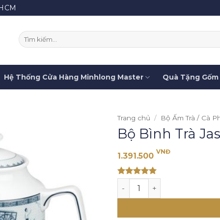
.HCM
Tìm
kiếm:
Hệ Thống Cửa Hàng Minhlong Master
Quà Tặng Gốm 
Trang chủ
/
Bộ Ấm Trà / Cà P
Bộ Bình Trà Ja
VNĐ
1.391.500
Rated 5
Bộ Bình Trà Jasmine Thôn D
out of 5