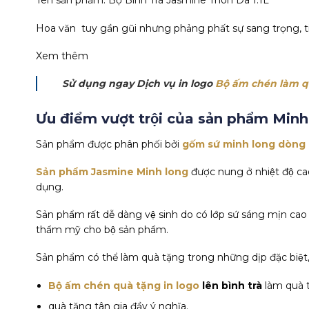
Tên sản phẩm: Bộ Bình Trà Jasmine Thôn Dã 1.1L
Hoa văn tuy gần gũi nhưng phảng phất sự sang trọng, tin
Xem thêm
Sử dụng ngay
Dịch vụ in logo
Bộ ấm chén làm q
Ưu điểm vượt trội của sản phẩm Mi
Sản phẩm được phân phối bởi
gốm sứ minh long dòng 
Sản phẩm Jasmine Minh long
được nung ở nhiệt độ cao,
dụng.
Sản phẩm rất dễ dàng vệ sinh do có lớp sứ sáng mịn cao
thẩm mỹ cho bộ sản phẩm.
Sản phẩm có thể làm quà tặng trong những dịp đặc biệt, v
Bộ ấm chén quà tặng in logo
lên bình trà
làm quà tặ
quà tặng tân gia đầy ý nghĩa.