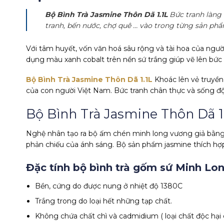
Bộ Bình Trà Jasmine Thôn Dã 1.1L
Bức tranh làng 
tranh, bến nước, chợ quê … vào trong từng sản phẩ
Với tâm huyết, vốn văn hoá sâu rộng và tài hoa của ngư
dụng màu xanh cobalt trên nền sứ trắng giúp vẽ lên bức
Bộ Bình Trà Jasmine Thôn Dã 1.1L
Khoác lên vẻ truyền
của con người Việt Nam. Bức tranh chân thực và sống độ
Bộ Bình Trà Jasmine Thôn Dã 
Nghệ nhân tạo ra bộ ấm chén minh long vương giả bằng n
phản chiếu của ánh sáng. Bộ sản phẩm jasmine thích hợp
Đặc tính bộ bình trà gốm sứ Minh Lo
Bền, cứng do được nung ở nhiệt độ 1380C
Trắng trong do loại hết những tạp chất.
Không chứa chất chì và cadmidium ( loại chất độc hại