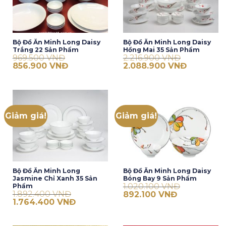
Bộ Đồ Ăn Minh Long Daisy
Bộ Đồ Ăn Minh Long Daisy
Trắng 22 Sản Phẩm
Hồng Mai 35 Sản Phẩm
969.500
VNĐ
2.216.900
VNĐ
Giá
Giá
Giá
Giá
856.900
VNĐ
2.088.900
VNĐ
gốc
hiện
gốc
hiện
là:
tại
là:
tại
969.500 VNĐ.
là:
2.216.900 VNĐ.
là:
856.900 VNĐ.
2.088.900 
Giảm giá!
Giảm giá!
Bộ Đồ Ăn Minh Long
Bộ Đồ Ăn Minh Long Daisy
Jasmine Chỉ Xanh 35 Sản
Bóng Bay 9 Sản Phẩm
1.020.100
VNĐ
Phẩm
1.892.400
VNĐ
Giá
Giá
892.100
VNĐ
gốc
hiện
Giá
Giá
1.764.400
VNĐ
là:
tại
gốc
hiện
1.020.100 VNĐ.
là:
là:
tại
892.100 VNĐ.
1.892.400 VNĐ.
là: