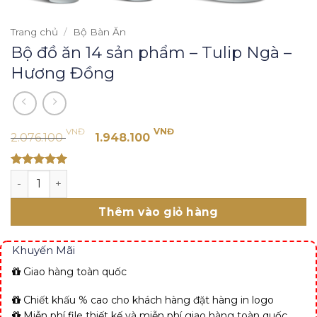
Trang chủ
/
Bộ Bàn Ăn
Bộ đồ ăn 14 sản phẩm – Tulip Ngà –
Hương Đồng
Giá
Giá
VNĐ
VNĐ
2.076.100
1.948.100
gốc
hiện
là:
tại
Rated 5
Bộ đồ ăn 14 sản phẩm - Tulip Ngà - Hương Đồng số lượng
2.076.100 VNĐ.
là:
out of 5
1.948.100 VNĐ.
Thêm vào giỏ hàng
Khuyến Mãi
Giao hàng toàn quốc
Chiết khấu % cao cho khách hàng đặt hàng in logo
Miễn phí file thiết kế và miễn phí giao hàng toàn quốc