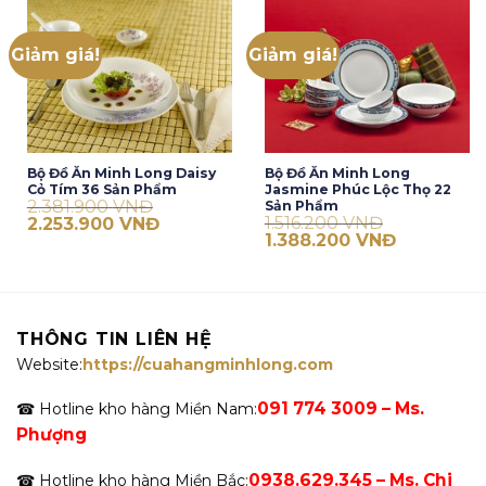
1.764.400 VNĐ.
Giảm giá!
Giảm giá!
Bộ Đồ Ăn Minh Long Daisy
Bộ Đồ Ăn Minh Long
Cỏ Tím 36 Sản Phẩm
Jasmine Phúc Lộc Thọ 22
2.381.900
VNĐ
Sản Phẩm
Giá
Giá
1.516.200
VNĐ
2.253.900
VNĐ
gốc
hiện
Giá
Giá
1.388.200
VNĐ
là:
tại
gốc
hiện
2.381.900 VNĐ.
là:
là:
tại
2.253.900 VNĐ.
1.516.200 VNĐ.
là:
1.388.200 V
THÔNG TIN LIÊN HỆ
Website:
https://cuahangminhlong.com
091 774 3009 – Ms.
☎ Hotline kho hàng Miền Nam:
Phượng
0938.629.345 – Ms. Chi
☎ Hotline kho hàng Miền Bắc: