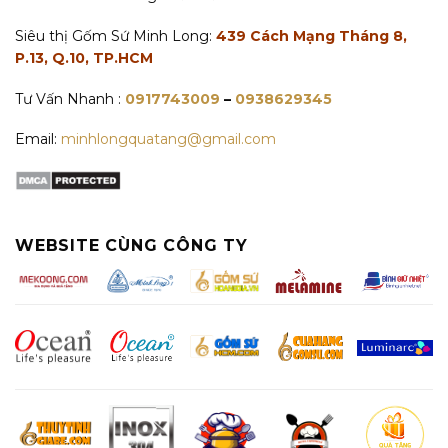
Siêu thị Gốm Sứ Minh Long:
439 Cách Mạng Tháng 8,
P.13, Q.10, TP.HCM
Tư Vấn Nhanh :
0917743009
–
0938629345
Email:
minhlongquatang@gmail.com
WEBSITE CÙNG CÔNG TY