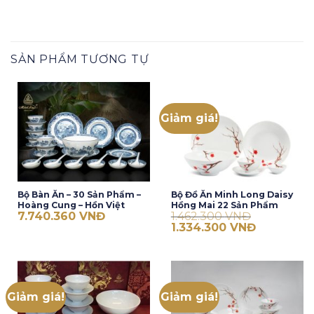
SẢN PHẨM TƯƠNG TỰ
Giảm giá!
Bộ Bàn Ăn – 30 Sản Phẩm –
Bộ Đồ Ăn Minh Long Daisy
Hoàng Cung – Hồn Việt
Hồng Mai 22 Sản Phẩm
7.740.360
VNĐ
1.462.300
VNĐ
Giá
Giá
1.334.300
VNĐ
gốc
hiện
là:
tại
1.462.300 VNĐ.
là:
1.334.300 V
Giảm giá!
Giảm giá!