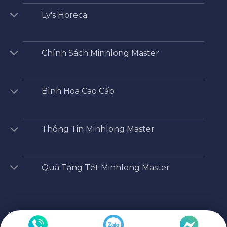
Ly's Horeca
Chính Sách Minhlong Master
Bình Hoa Cao Cấp
Thông Tin Minhlong Master
Quà Tặng Tết Minhlong Master
Minhlong Master
/
Shop
/
Bộ đồ ăn cao cấp
/
Bộ đồ ăn
Âu-Á 45 sản phẩm – Camellia – Lá Xanh