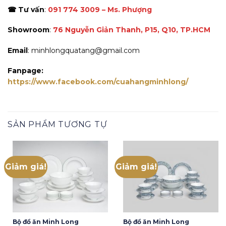
☎ Tư vấn
:
091 774 3009 – Ms. Phượng
Showroom
:
76 Nguyễn Giản Thanh, P15, Q10, TP.HCM
Email
: minhlongquatang@gmail.com
Fanpage:
https://www.facebook.com/cuahangminhlong/
SẢN PHẨM TƯƠNG TỰ
Giảm giá!
Giảm giá!
Bộ đồ ăn Minh Long
Bộ đồ ăn Minh Long