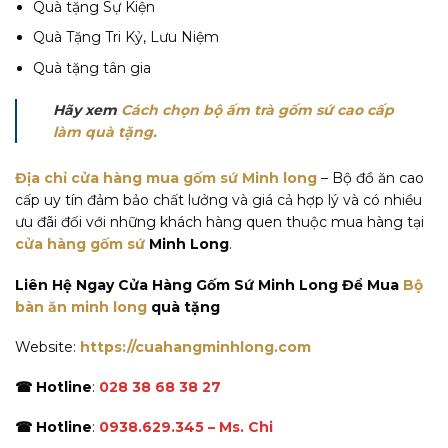
Quà tặng Sự Kiện
Quà Tặng Tri Kỷ, Lưu Niệm
Quà tặng tân gia
Hãy xem
Cách chọn bộ ấm trà gốm sứ cao cấp
làm quà tặng.
Địa chỉ cửa hàng mua gốm sứ Minh long
– Bộ đồ ăn cao
cấp uy tín đảm bảo chất lưởng và giá cả hợp lý và có nhiều
ưu đãi đối với những khách hàng quen thuộc mua hàng tại
cửa hàng gốm sứ
Minh Long
.
Liên Hệ Ngay Cửa Hàng Gốm Sứ Minh Long Để Mua
Bộ
bàn ăn minh long
quà tặng
Website:
https://cuahangminhlong.com
☎ Hotline
:
028 38 68 38 27
☎ Hotline
:
0938.629.345 – Ms. Chi