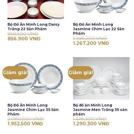
Bộ Đồ Ăn Minh Long Daisy
Bộ Đồ Ăn Minh Long
Trắng 22 Sản Phẩm
Jasmine Chim Lạc 22 Sản
969.500
VNĐ
Phẩm
Giá
Giá
1.395.200
VNĐ
856.900
VNĐ
gốc
hiện
Giá
Giá
1.267.200
VNĐ
là:
tại
gốc
hiện
969.500 VNĐ.
là:
là:
tại
856.900 VNĐ.
1.395.200 VNĐ.
là:
1.267.200 V
Giảm giá!
Giảm giá!
Bộ Đồ Ăn Minh Long
Bộ đồ ăn Minh Long
Jasmine Chim Lạc 35 Sản
Jasmine Men Trắng 35 sản
Phẩm
phẩm
2.080.500
VNĐ
1.418.300
VNĐ
Giá
Giá
Giá
Giá
1.952.500
VNĐ
1.290.300
VNĐ
gốc
hiện
gốc
hiện
là:
tại
là:
tại