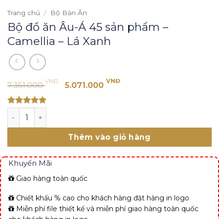
Trang chủ
/
Bộ Bàn Ăn
Bộ đồ ăn Âu-Á 45 sản phẩm –
Camellia – Lá Xanh
Giá
Giá
VNĐ
VNĐ
7.351.000
5.071.000
gốc
hiện
là:
tại
Rated 5
Bộ đồ ăn Âu-Á 45 sản phẩm - Camellia - Lá Xanh số lượn
7.351.000 VNĐ.
là:
out of 5
5.071.000 VNĐ.
Thêm vào giỏ hàng
Khuyến Mãi
Giao hàng toàn quốc
Chiết khấu % cao cho khách hàng đặt hàng in logo
Miễn phí file thiết kế và miễn phí giao hàng toàn quốc