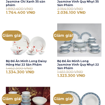
Jasmine Chỉ Xanh 35 sản
Jasmine Vinh Quy Nhạt 35
phẩm
Sản Phẩm
1.892.400
VNĐ
2.164.100
VNĐ
Giá
Giá
Giá
Giá
1.764.400
VNĐ
2.036.100
VNĐ
gốc
hiện
gốc
hiện
là:
tại
là:
tại
1.892.400 VNĐ.
là:
2.164.100 VNĐ.
là:
1.764.400 VNĐ.
2.036.100 V
Giảm giá!
Giảm giá!
Bộ Đồ Ăn Minh Long Daisy
Bộ Đồ Ăn Minh Long
Hồng Mai 22 Sản Phẩm
Jasmine Vinh Quy Nhạt 22
1.462.300
VNĐ
Sản Phẩm
Giá
Giá
1.451.300
VNĐ
1.334.300
VNĐ
gốc
hiện
Giá
Giá
1.323.300
VNĐ
là:
tại
gốc
hiện
1.462.300 VNĐ.
là:
là:
tại
1.334.300 VNĐ.
1.451.300 VNĐ.
là:
1.323.300 V
Giảm giá!
Giảm giá!