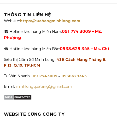
2.080.500 VNĐ.
là:
1.418.300 VNĐ.
là:
1.952.500 VNĐ.
1.290.300 V
THÔNG TIN LIÊN HỆ
Website:
https://cuahangminhlong.com
091 774 3009 – Ms.
☎ Hotline kho hàng Miền Nam:
Phượng
0938.629.345 – Ms. Chi
☎ Hotline kho hàng Miền Bắc:
Siêu thị Gốm Sứ Minh Long:
439 Cách Mạng Tháng 8,
P.13, Q.10, TP.HCM
Tư Vấn Nhanh :
0917743009
–
0938629345
Email:
minhlongquatang@gmail.com
WEBSITE CÙNG CÔNG TY