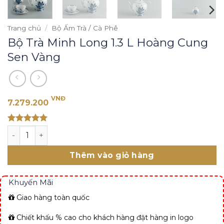
Trang chủ
/
Bộ Ấm Trà / Cà Phê
Bộ Trà Minh Long 1.3 L Hoàng Cung
Sen Vàng
VNĐ
7.279.200
Rated 5
Bộ Trà Minh Long 1.3 L Hoàng Cung Sen Vàng số lượng
out of 5
Thêm vào giỏ hàng
Khuyến Mãi
Giao hàng toàn quốc
Chiết khấu % cao cho khách hàng đặt hàng in logo