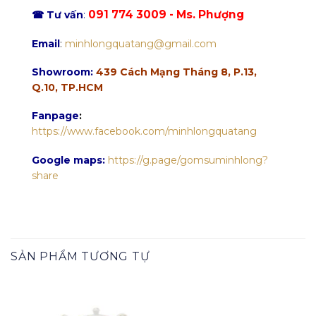
091 774 3009 - Ms. Phượng
☎ Tư vấn
:
Email
:
minhlongquatang@gmail.com
Showroom:
439 Cách Mạng Tháng 8, P.13,
Q.10, TP.HCM
Fanpage
:
https://www.facebook.com/minhlongquatang
Google maps:
https://g.page/gomsuminhlong?
share
SẢN PHẨM TƯƠNG TỰ