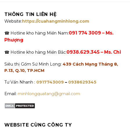
THÔNG TIN LIÊN HỆ
Website:
https://cuahangminhlong.com
091 774 3009 – Ms.
☎ Hotline kho hàng Miền Nam:
Phượng
0938.629.345 – Ms. Chi
☎ Hotline kho hàng Miền Bắc:
Siêu thị Gốm Sứ Minh Long:
439 Cách Mạng Tháng 8,
P.13, Q.10, TP.HCM
Tư Vấn Nhanh :
0917743009
–
0938629345
Email:
minhlongquatang@gmail.com
WEBSITE CÙNG CÔNG TY