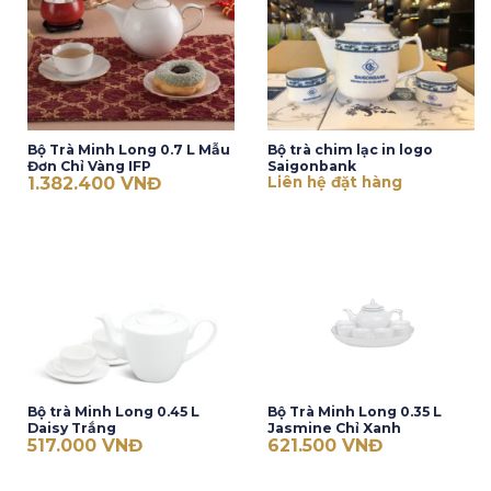
Bộ Trà Minh Long 0.7 L Mẫu
Bộ trà chim lạc in logo
Đơn Chỉ Vàng IFP
Saigonbank
1.382.400
VNĐ
Liên hệ đặt hàng
Bộ trà Minh Long 0.45 L
Bộ Trà Minh Long 0.35 L
Daisy Trắng
Jasmine Chỉ Xanh
517.000
VNĐ
621.500
VNĐ