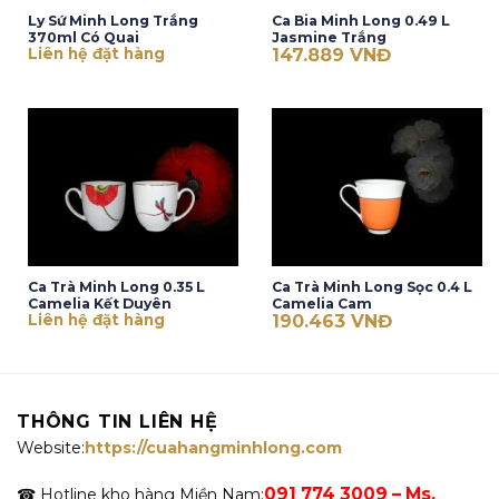
Ly Sứ Minh Long Trắng
Ca Bia Minh Long 0.49 L
370ml Có Quai
Jasmine Trắng
Liên hệ đặt hàng
147.889
VNĐ
Ca Trà Minh Long 0.35 L
Ca Trà Minh Long Sọc 0.4 L
Camelia Kết Duyên
Camelia Cam
Liên hệ đặt hàng
190.463
VNĐ
THÔNG TIN LIÊN HỆ
Website:
https://cuahangminhlong.com
091 774 3009 – Ms.
☎ Hotline kho hàng Miền Nam: