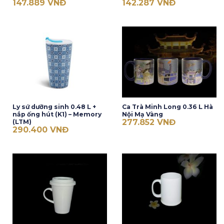
147.889
VNĐ
142.287
VNĐ
Ly sứ dưỡng sinh 0.48 L +
Ca Trà Minh Long 0.36 L Hà
nắp ống hút (K1) – Memory
Nội Mạ Vàng
277.852
VNĐ
(LTM)
290.400
VNĐ