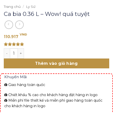
Trang chủ
/
Ly Sứ
Ca bia 0.36 L – Wow! quá tuyệt
VNĐ
110.917
Rated 5
Ca bia 0.36 L - Wow! quá tuyệt số lượng
out of 5
Thêm vào giỏ hàng
Khuyến Mãi
Giao hàng toàn quốc
Chiết khấu % cao cho khách hàng đặt hàng in logo
Miễn phí file thiết kế và miễn phí giao hàng toàn quốc
cho khách hàng in logo