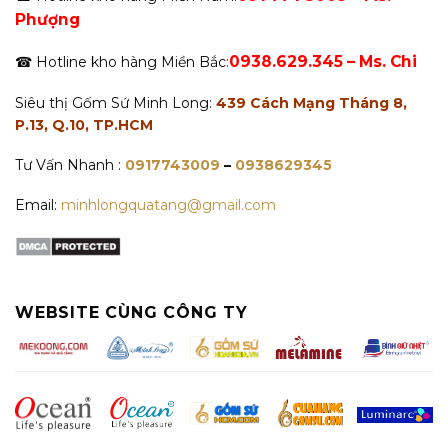
Phượng
0938.629.345 – Ms. Chi
☎ Hotline kho hàng Miền Bắc:
Siêu thị Gốm Sứ Minh Long:
439 Cách Mạng Tháng 8,
P.13, Q.10, TP.HCM
Tư Vấn Nhanh :
0917743009
–
0938629345
Email:
minhlongquatang@gmail.com
WEBSITE CÙNG CÔNG TY