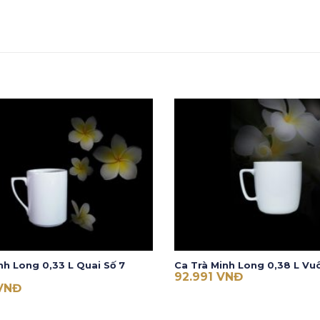
nh Long 0,33 L Quai Số 7
Ca Trà Minh Long 0,38 L Vu
92.991
VNĐ
VNĐ