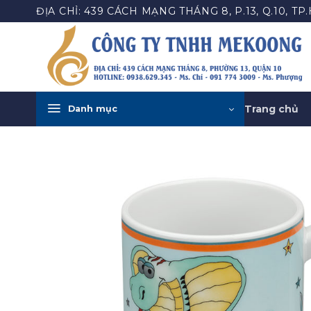
Bỏ
ĐỊA CHỈ: 439 CÁCH MẠNG THÁNG 8, P.13, Q.10, TP
qua
nội
dung
Trang chủ
Danh mục