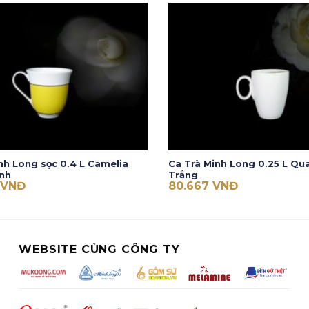
nh Long sọc 0.4 L Camelia
Ca Trà Minh Long 0.25 L Qua
nh
Trắng
VNĐ
80.667
VNĐ
WEBSITE CÙNG CÔNG TY