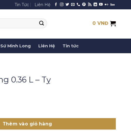
Tin Tức
Liên Hệ
0
VNĐ
Sứ Minh Long
Liên Hệ
Tin tức
g 0.36 L – Tỵ
ỵ số lượng
Thêm vào giỏ hàng