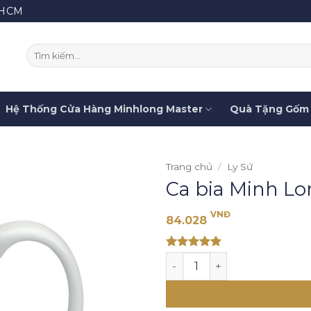
.HCM
Tìm
kiếm:
Hệ Thống Cửa Hàng Minhlong Master
Quà Tặng Gốm 
Trang chủ
/
Ly Sứ
Ca bia Minh Lon
VNĐ
84.028
Rated 5
Ca bia Minh Long 0.36 L - T
out of 5