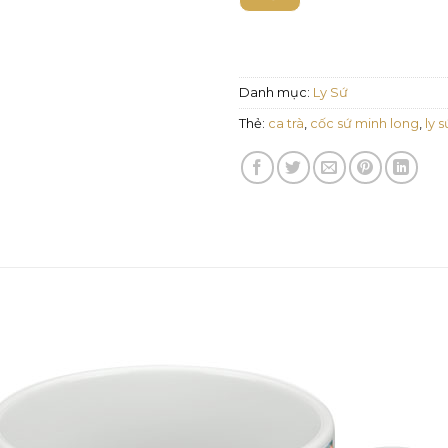
Danh mục:
Ly Sứ
Thẻ:
ca trà
,
cốc sứ minh long
,
ly s