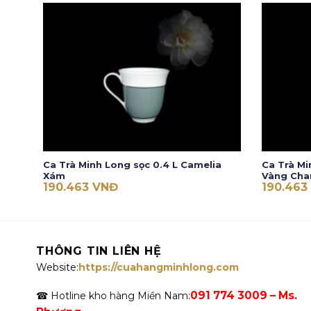
Ca Trà Minh Long sọc 0.4 L Camelia
Ca Trà Mi
Xám
Vàng Cha
190.463
VNĐ
190.463
THÔNG TIN LIÊN HỆ
Website:
https://cuahangminhlong.com
091 774 3009 – Ms.
☎ Hotline kho hàng Miền Nam: