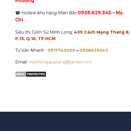
Phượng
0938.629.345 – Ms.
☎ Hotline kho hàng Miền Bắc:
Chi
Siêu thị Gốm Sứ Minh Long:
439 Cách Mạng Tháng 8,
P.13, Q.10, TP.HCM
Tư Vấn Nhanh :
0917743009
–
0938629345
Email:
minhlongquatang@gmail.com