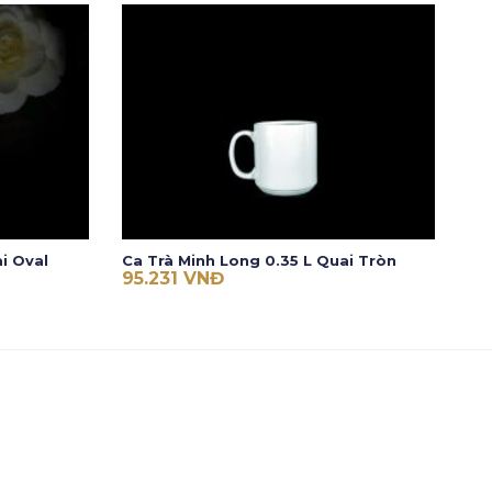
i Oval
Ca Trà Minh Long 0.35 L Quai Tròn
95.231
VNĐ