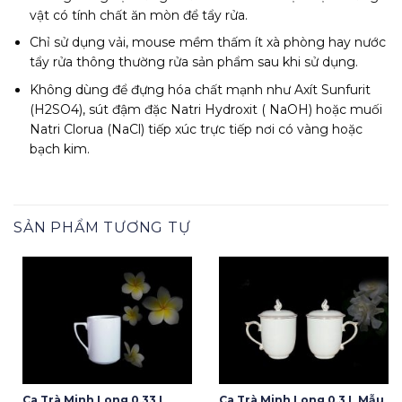
vật có tính chất ăn mòn để tẩy rửa.
Chỉ sử dụng vải, mouse mềm thấm ít xà phòng hay nước
tẩy rửa thông thường rửa sản phẩm sau khi sử dụng.
Không dùng để đựng hóa chất mạnh như Axít Sunfurit
(H2SO4), sút đậm đặc Natri Hydroxit ( NaOH) hoặc muối
Natri Clorua (NaCl) tiếp xúc trực tiếp nơi có vàng hoặc
bạch kim.
SẢN PHẨM TƯƠNG TỰ
Ca Trà Minh Long 0,33 L
Ca Trà Minh Long 0.3 L Mẫu