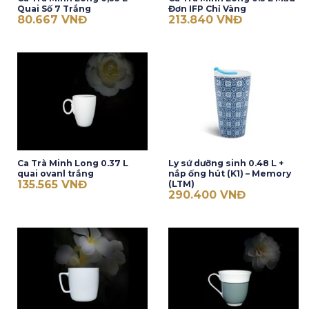
Quai Số 7 Trắng
Đơn IFP Chỉ Vàng
80.667
VNĐ
213.840
VNĐ
Ca Trà Minh Long 0.37 L
Ly sứ dưỡng sinh 0.48 L +
quai ovanl trắng
nắp ống hút (K1) – Memory
135.565
VNĐ
(LTM)
290.400
VNĐ