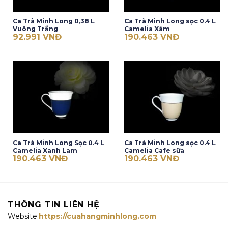
Ca Trà Minh Long 0,38 L
Ca Trà Minh Long sọc 0.4 L
Vuông Trắng
Camelia Xám
92.991
VNĐ
190.463
VNĐ
Ca Trà Minh Long Sọc 0.4 L
Ca Trà Minh Long sọc 0.4 L
Camelia Xanh Lam
Camelia Cafe sữa
190.463
VNĐ
190.463
VNĐ
THÔNG TIN LIÊN HỆ
Website:
https://cuahangminhlong.com