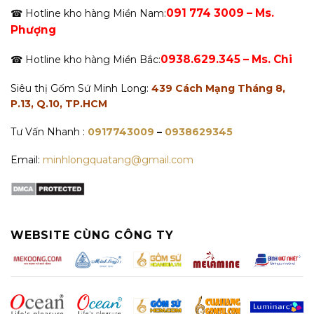
091 774 3009 – Ms.
☎ Hotline kho hàng Miền Nam:
Phượng
0938.629.345 – Ms. Chi
☎ Hotline kho hàng Miền Bắc:
Siêu thị Gốm Sứ Minh Long:
439 Cách Mạng Tháng 8,
P.13, Q.10, TP.HCM
Tư Vấn Nhanh :
0917743009
–
0938629345
Email:
minhlongquatang@gmail.com
WEBSITE CÙNG CÔNG TY