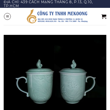
ĐỊA CHỈ: 439 CÁCH MẠNG THÁNG 8, P.13, Q.10,
Bỏ
TP.HCM
qua
nội
dung