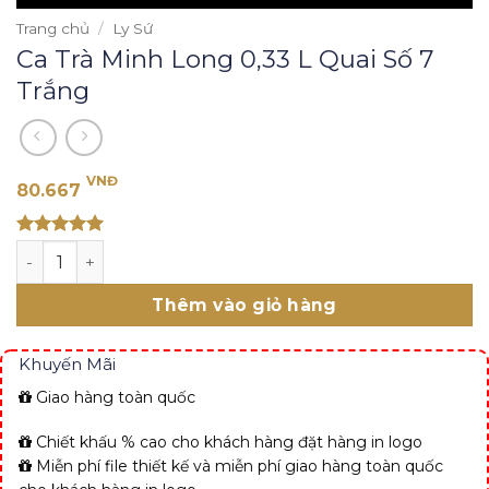
Trang chủ
/
Ly Sứ
Ca Trà Minh Long 0,33 L Quai Số 7
Trắng
VNĐ
80.667
Rated 5
Ca Trà Minh Long 0,33 L Quai Số 7 Trắng số lượng
out of 5
Thêm vào giỏ hàng
Khuyến Mãi
Giao hàng toàn quốc
Chiết khấu % cao cho khách hàng đặt hàng in logo
Miễn phí file thiết kế và miễn phí giao hàng toàn quốc