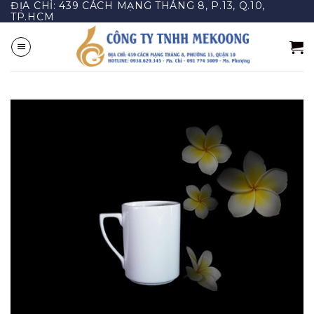
ĐỊA CHỈ: 439 CÁCH MẠNG THÁNG 8, P.13, Q.10,
Bỏ
TP.HCM
qua
nội
dung