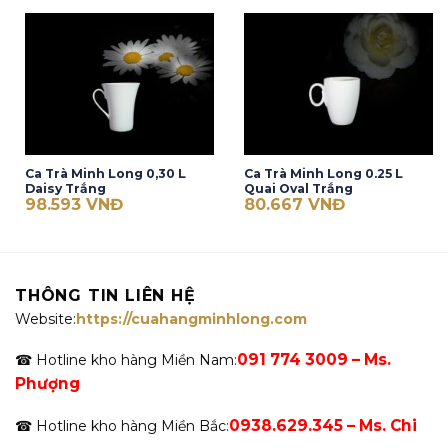
Ca Trà Minh Long 0,30 L
Ca Trà Minh Long 0.25 L
Daisy Trắng
Quai Oval Trắng
98.593
VNĐ
80.667
VNĐ
THÔNG TIN LIÊN HỆ
Website:
https://cuahangminhlong.com
091 774 3009 – Ms.
☎ Hotline kho hàng Miền Nam:
Phượng
0938.629.345 – Ms. Chi
☎ Hotline kho hàng Miền Bắc: