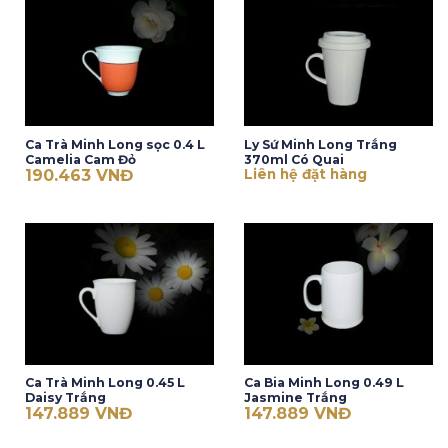
Ca Trà Minh Long sọc 0.4 L
Ly Sứ Minh Long Trắng
Camelia Cam Đỏ
370ml Có Quai
190.463
VNĐ
Liên hệ đặt hàng
Ca Trà Minh Long 0.45 L
Ca Bia Minh Long 0.49 L
Daisy Trắng
Jasmine Trắng
147.889
VNĐ
147.889
VNĐ