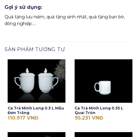
Gợi ý sử dụng:
Quà tặng lưu niệm, quà tặng sinh nhật, quà tặng bạn bè,
đồng nghiệp….
SẢN PHẨM TƯƠNG TỰ
Ca Trà Minh Long 0.3 L Mẫu
Ca Trà Minh Long 0.35 L
Đơn Trắng
Quai Tròn
110.917
VNĐ
95.231
VNĐ