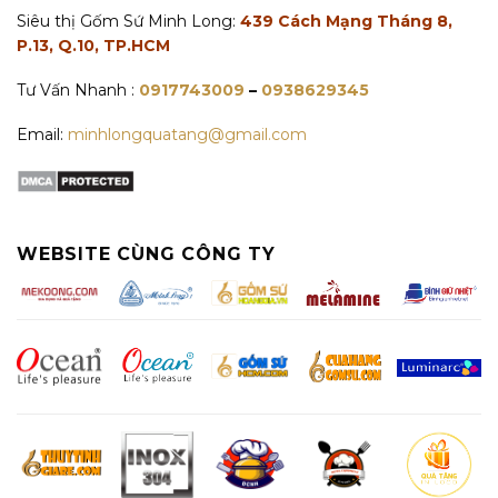
Siêu thị Gốm Sứ Minh Long:
439 Cách Mạng Tháng 8,
P.13, Q.10, TP.HCM
Tư Vấn Nhanh :
0917743009
–
0938629345
Email:
minhlongquatang@gmail.com
WEBSITE CÙNG CÔNG TY