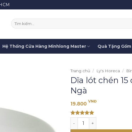
.HCM
Tìm
kiếm:
Hệ Thống Cửa Hàng Minhlong Master
Quà Tặng Gốm 
Trang chủ
/
Ly's Horeca
/
Bìn
Dĩa lót chén 15
Ngà
VNĐ
19.800
Rated 5
Dĩa lót chén 15 cm - Jasmin
out of 5