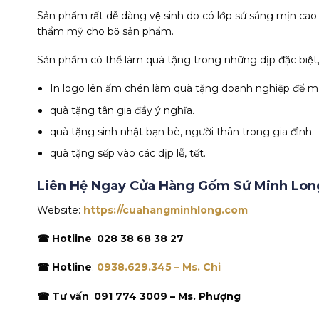
Sản phẩm rất dễ dàng vệ sinh do có lớp sứ sáng mịn cao
thẩm mỹ cho bộ sản phẩm.
Sản phẩm có thể làm quà tặng trong những dịp đặc biệt, v
In logo lên ấm chén làm quà tặng doanh nghiệp để mang t
quà tặng tân gia đầy ý nghĩa.
quà tặng sinh nhật bạn bè, người thân trong gia đình.
quà tặng sếp vào các dịp lễ, tết.
Liên Hệ Ngay Cửa Hàng Gốm Sứ Minh Lon
Website:
https://cuahangminhlong.com
☎ Hotline
:
028 38 68 38 27
☎ Hotline
:
0938.629.345 – Ms. Chi
☎ Tư vấn
:
091 774 3009 – Ms. Phượng