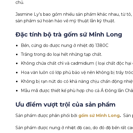
chủ.
Jasmine Ly’s bao gồm nhiều sản phẩm khác nhau, từ tô, c
sản phẩm sứ hoàn hảo về mỹ thuật lẫn kỹ thuật.
Đặc tính bộ trà gốm sứ Minh Long
Bền, cứng do được nung ở nhiệt độ 1380C
Trắng trong do loại hết những tạp chất.
Không chứa chất chì và cadmidium ( loại chất độc hại
Hoa văn luôn có lớp phủ bảo vệ nên không bị trầy tróc
Không bị rạn nứt do có khả năng chịu chấn động nhiệt
Mẫu mã được thiết kế phù hợp cho cả Á Đông lẫn Châ
Ưu điểm vượt trội của sản phẩm
Sản phẩm được phân phối bởi
gốm sứ Minh Long
.
Sản 
Sản phẩm được nung ở nhiệt độ cao, do đó độ bền rất ca