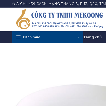
Bỏ
ĐỊA CHỈ: 439 CÁCH MẠNG THÁNG 8, P.13, Q.10, TP
qua
nội
dung
Trang chủ
Danh mục