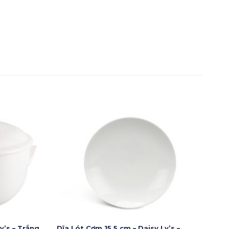
y’s – Trắng
Dĩa Lót Cơm 15.5 cm – Daisy Ly’s –