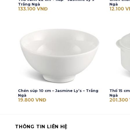
Trắng Ngà
Ngà
133.100
VNĐ
12.100
V
Chén súp 10 cm – Jasmine Ly’s – Trắng
Thố 15 cm
Ngà
Ngà
19.800
VNĐ
201.300
THÔNG TIN LIÊN HỆ