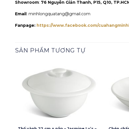
Showroom
:
76 Nguyễn Giản Thanh, P15, Q10, TP.HC
Email
: minhlongquatang@gmail.com
Fanpage:
https://www.facebook.com/cuahangminh
SẢN PHẨM TƯƠNG TỰ
Thố vành 22 cm + nắp – Jasmine Ly’s –
Chén chấm