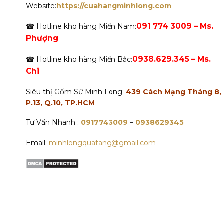
Website:
https://cuahangminhlong.com
091 774 3009 – Ms.
☎ Hotline kho hàng Miền Nam:
Phượng
0938.629.345 – Ms.
☎ Hotline kho hàng Miền Bắc:
Chi
Siêu thị Gốm Sứ Minh Long:
439 Cách Mạng Tháng 8,
P.13, Q.10, TP.HCM
Tư Vấn Nhanh :
0917743009
–
0938629345
Email:
minhlongquatang@gmail.com