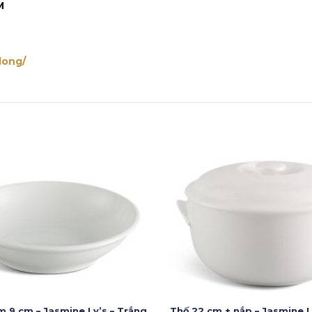
M
long/
 9 cm – Jasmine Ly’s – Trắng
Thố 22 cm + nắp – Jasmine L