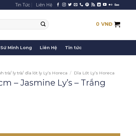
Tin Tức
Liên Hệ
0
VNĐ
Sứ Minh Long
Liên Hệ
Tin tức
h trà/ ly trà/ dĩa lót ly Ly’s Horeca
/
Dĩa Lót Ly’s Horeca
 cm – Jasmine Ly’s – Trắng
e Ly's - Trắng Ngà số lượng