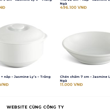
Ngà
NĐ
496.100
VNĐ
 + nắp – Jasmine Ly’s – Trắng
Chén chấm 7 cm – Jasmine L
Ngà
VNĐ
11.000
VNĐ
WEBSITE CÙNG CÔNG TY