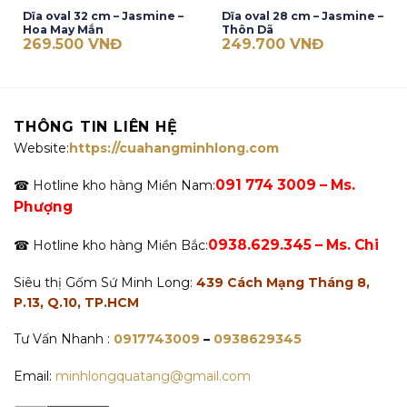
Dĩa oval 32 cm – Jasmine –
Dĩa oval 28 cm – Jasmine –
Hoa May Mắn
Thôn Dã
269.500
VNĐ
249.700
VNĐ
THÔNG TIN LIÊN HỆ
Website:
https://cuahangminhlong.com
091 774 3009 – Ms.
☎ Hotline kho hàng Miền Nam:
Phượng
0938.629.345 – Ms. Chi
☎ Hotline kho hàng Miền Bắc:
Siêu thị Gốm Sứ Minh Long:
439 Cách Mạng Tháng 8,
P.13, Q.10, TP.HCM
Tư Vấn Nhanh :
0917743009
–
0938629345
Email:
minhlongquatang@gmail.com