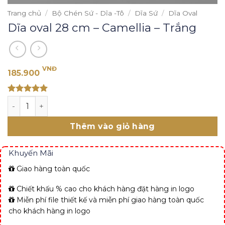
Trang chủ
/
Bộ Chén Sứ - Dĩa -Tô
/
Dĩa Sứ
/
Dĩa Oval
Dĩa oval 28 cm – Camellia – Trắng
VNĐ
185.900
Rated 5
Dĩa oval 28 cm - Camellia - Trắng số lượng
out of 5
Thêm vào giỏ hàng
Khuyến Mãi
Giao hàng toàn quốc
Chiết khấu % cao cho khách hàng đặt hàng in logo
Miễn phí file thiết kế và miễn phí giao hàng toàn quốc
cho khách hàng in logo