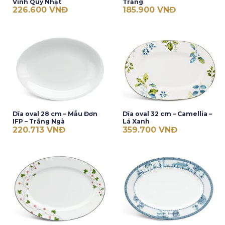
Vinh Quy Nhạt
Trắng
226.600
VNĐ
185.900
VNĐ
Dĩa oval 28 cm – Mẫu Đơn
Dĩa oval 32 cm – Camellia –
IFP – Trắng Ngà
Lá Xanh
220.713
VNĐ
359.700
VNĐ