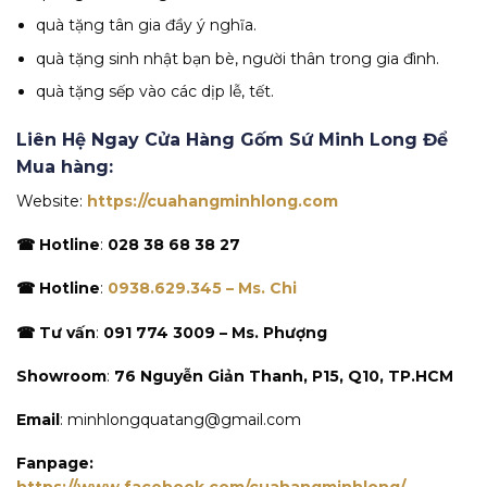
quà tặng tân gia đầy ý nghĩa.
quà tặng sinh nhật bạn bè, người thân trong gia đình.
quà tặng sếp vào các dịp lễ, tết.
Liên Hệ Ngay Cửa Hàng Gốm Sứ Minh Long Để
Mua hàng:
Website:
https://cuahangminhlong.com
☎ Hotline
:
028 38 68 38 27
☎ Hotline
:
0938.629.345 – Ms. Chi
☎ Tư vấn
:
091 774 3009 – Ms. Phượng
Showroom
:
76 Nguyễn Giản Thanh, P15, Q10, TP.HCM
Email
: minhlongquatang@gmail.com
Fanpage: