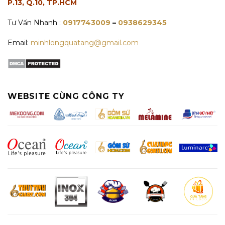
P.13, Q.10, TP.HCM
Tư Vấn Nhanh :
0917743009
–
0938629345
Email:
minhlongquatang@gmail.com
WEBSITE CÙNG CÔNG TY