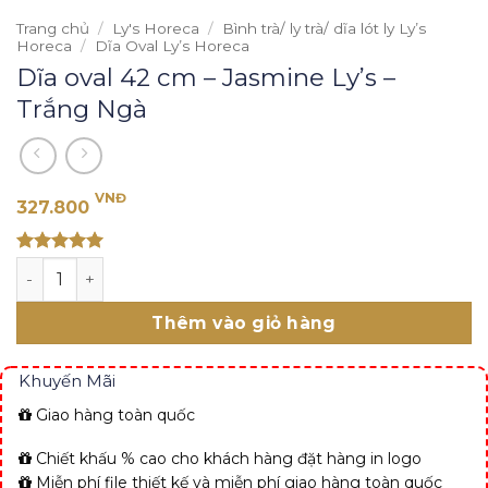
Trang chủ
/
Ly's Horeca
/
Bình trà/ ly trà/ dĩa lót ly Ly’s
Horeca
/
Dĩa Oval Ly’s Horeca
Dĩa oval 42 cm – Jasmine Ly’s –
Trắng Ngà
VNĐ
327.800
Rated 5
Dĩa oval 42 cm - Jasmine Ly's - Trắng Ngà số lượng
out of 5
Thêm vào giỏ hàng
Khuyến Mãi
Giao hàng toàn quốc
Chiết khấu % cao cho khách hàng đặt hàng in logo
Miễn phí file thiết kế và miễn phí giao hàng toàn quốc