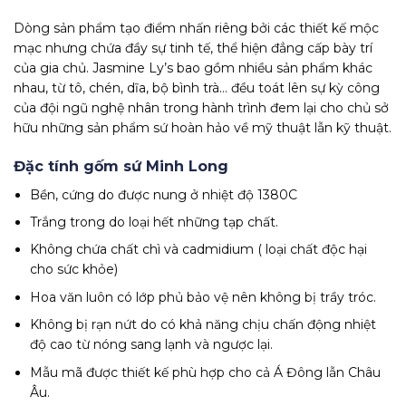
Dòng sản phẩm tạo điểm nhấn riêng bởi các thiết kế mộc
mạc nhưng chứa đầy sự tinh tế, thể hiện đẳng cấp bày trí
của gia chủ. Jasmine Ly’s bao gồm nhiều sản phẩm khác
nhau, từ tô, chén, dĩa, bộ bình trà… đều toát lên sự kỳ công
của đội ngũ nghệ nhân trong hành trình đem lại cho chủ sở
hữu những sản phẩm sứ hoàn hảo về mỹ thuật lẫn kỹ thuật.
Đặc tính gốm sứ Minh Long
Bền, cứng do được nung ở nhiệt độ 1380C
Trắng trong do loại hết những tạp chất.
Không chứa chất chì và cadmidium ( loại chất độc hại
cho sức khỏe)
Hoa văn luôn có lớp phủ bảo vệ nên không bị trầy tróc.
Không bị rạn nứt do có khả năng chịu chấn động nhiệt
độ cao từ nóng sang lạnh và ngược lại.
Mẫu mã được thiết kế phù hợp cho cả Á Đông lẫn Châu
Âu.