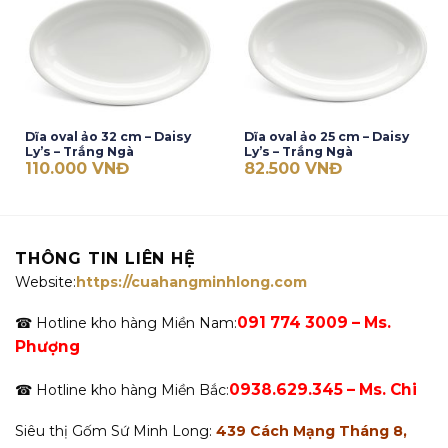
Dĩa oval ảo 32 cm – Daisy
Dĩa oval ảo 25 cm – Daisy
Ly’s – Trắng Ngà
Ly’s – Trắng Ngà
110.000
VNĐ
82.500
VNĐ
THÔNG TIN LIÊN HỆ
Website:
https://cuahangminhlong.com
091 774 3009 – Ms.
☎ Hotline kho hàng Miền Nam:
Phượng
0938.629.345 – Ms. Chi
☎ Hotline kho hàng Miền Bắc:
Siêu thị Gốm Sứ Minh Long:
439 Cách Mạng Tháng 8,