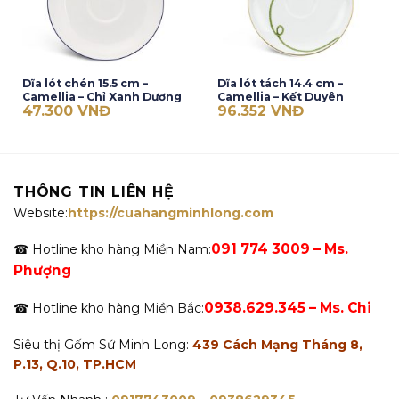
Dĩa lót chén 15.5 cm –
Dĩa lót tách 14.4 cm –
Camellia – Chỉ Xanh Dương
Camellia – Kết Duyên
47.300
VNĐ
96.352
VNĐ
THÔNG TIN LIÊN HỆ
Website:
https://cuahangminhlong.com
091 774 3009 – Ms.
☎ Hotline kho hàng Miền Nam:
Phượng
0938.629.345 – Ms. Chi
☎ Hotline kho hàng Miền Bắc:
Siêu thị Gốm Sứ Minh Long:
439 Cách Mạng Tháng 8,
P.13, Q.10, TP.HCM