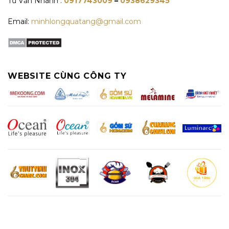
Tư Vấn Nhanh :
0917743009
–
0938629345
Email:
minhlongquatang@gmail.com
WEBSITE CÙNG CÔNG TY