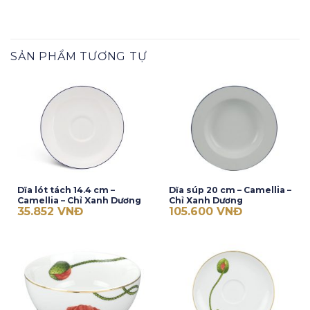
SẢN PHẨM TƯƠNG TỰ
Dĩa lót tách 14.4 cm –
Dĩa súp 20 cm – Camellia –
Camellia – Chỉ Xanh Dương
Chỉ Xanh Dương
35.852
VNĐ
105.600
VNĐ