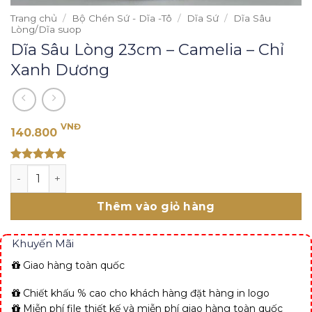
Trang chủ
/
Bộ Chén Sứ - Dĩa -Tô
/
Dĩa Sứ
/
Dĩa Sâu
Lòng/Dĩa suop
Dĩa Sâu Lòng 23cm – Camelia – Chỉ
Xanh Dương
VNĐ
140.800
Rated 5
Dĩa Sâu Lòng 23cm - Camelia - Chỉ Xanh Dương số lượng
out of 5
Thêm vào giỏ hàng
Khuyến Mãi
Giao hàng toàn quốc
Chiết khấu % cao cho khách hàng đặt hàng in logo
Miễn phí file thiết kế và miễn phí giao hàng toàn quốc