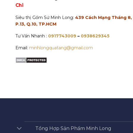
Chi
Siêu thị Gốm Sứ Minh Long:
439 Cách Mạng Tháng 8,
P.13, Q.10, TP.HCM
Tư Vấn Nhanh :
0917743009
–
0938629345
Email:
minhlongquatang@gmail.com
Tổng Hợp Sản Phẩm Minh Long