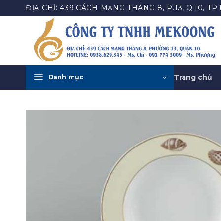
Bỏ
ĐỊA CHỈ: 439 CÁCH MẠNG THÁNG 8, P.13, Q.10, TP
qua
nội
dung
Trang chủ
Danh mục