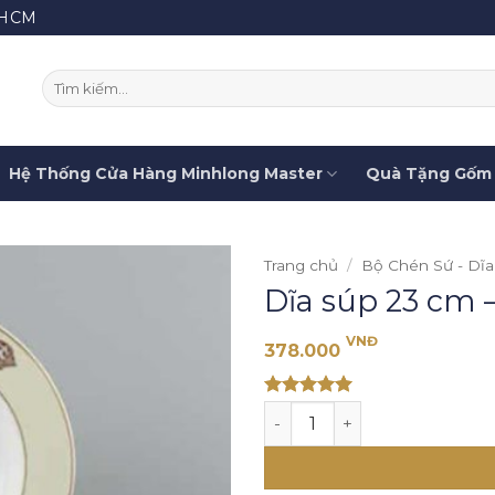
.HCM
Tìm
kiếm:
Hệ Thống Cửa Hàng Minhlong Master
Quà Tặng Gốm 
Trang chủ
/
Bộ Chén Sứ - Dĩa
Dĩa súp 23 cm 
VNĐ
378.000
Rated 5
Dĩa súp 23 cm - Camellia -
out of 5