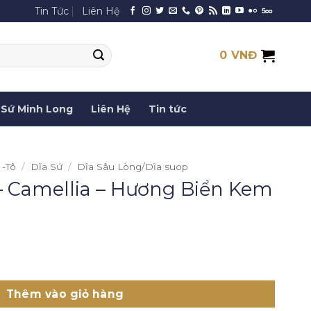
Tin Tức
Liên Hệ
0
VNĐ
Sứ Minh Long
Liên Hệ
Tin tức
 -Tô
/
Dĩa Sứ
/
Dĩa Sâu Lòng/Dĩa suop
– Camellia – Hương Biển Kem
 Hương Biển Kem số lượng
Thêm vào giỏ hàng