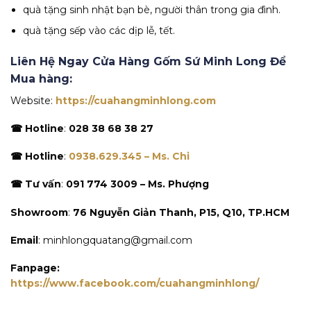
quà tặng sinh nhật bạn bè, người thân trong gia đình.
quà tặng sếp vào các dịp lễ, tết.
Liên Hệ Ngay Cửa Hàng Gốm Sứ Minh Long Để
Mua hàng:
Website:
https://cuahangminhlong.com
☎ Hotline
:
028 38 68 38 27
☎ Hotline
:
0938.629.345 – Ms. Chi
☎ Tư vấn
:
091 774 3009 – Ms. Phượng
Showroom
:
76 Nguyễn Giản Thanh, P15, Q10, TP.HCM
Email
: minhlongquatang@gmail.com
Fanpage:
https://www.facebook.com/cuahangminhlong/