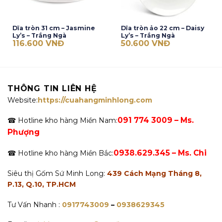
Dĩa tròn 31 cm – Jasmine
Dĩa tròn ảo 22 cm – Daisy
Ly’s – Trắng Ngà
Ly’s – Trắng Ngà
116.600
VNĐ
50.600
VNĐ
THÔNG TIN LIÊN HỆ
Website:
https://cuahangminhlong.com
091 774 3009 – Ms.
☎ Hotline kho hàng Miền Nam:
Phượng
0938.629.345 – Ms. Chi
☎ Hotline kho hàng Miền Bắc:
Siêu thị Gốm Sứ Minh Long:
439 Cách Mạng Tháng 8,
P.13, Q.10, TP.HCM
Tư Vấn Nhanh :
0917743009
–
0938629345