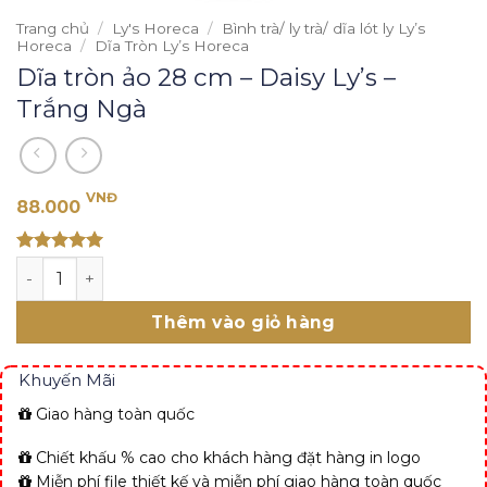
Trang chủ
/
Ly's Horeca
/
Bình trà/ ly trà/ dĩa lót ly Ly’s
Horeca
/
Dĩa Tròn Ly’s Horeca
Dĩa tròn ảo 28 cm – Daisy Ly’s –
Trắng Ngà
VNĐ
88.000
Rated 5
Dĩa tròn ảo 28 cm - Daisy Ly's - Trắng Ngà số lượng
out of 5
Thêm vào giỏ hàng
Khuyến Mãi
Giao hàng toàn quốc
Chiết khấu % cao cho khách hàng đặt hàng in logo
Miễn phí file thiết kế và miễn phí giao hàng toàn quốc