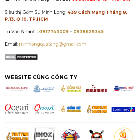
Siêu thị Gốm Sứ Minh Long:
439 Cách Mạng Tháng 8,
P.13, Q.10, TP.HCM
Tư Vấn Nhanh :
0917743009
–
0938629345
Email:
minhlongquatang@gmail.com
WEBSITE CÙNG CÔNG TY