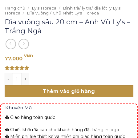
Trang chủ
/
Ly's Horeca
/
Bình trà/ ly trà/ dĩa lót ly Ly’s
Horeca
/
Dĩa vuông / Chữ Nhật Ly's Horeca
Dĩa vuông sâu 20 cm – Anh Vũ Ly’s –
Trắng Ngà
VNĐ
77.000
Rated 5
Dĩa vuông sâu 20 cm - Anh Vũ Ly's - Trắng Ngà số lượng
out of 5
Thêm vào giỏ hàng
Khuyến Mãi
Giao hàng toàn quốc
Chiết khấu % cao cho khách hàng đặt hàng in logo
Miễn phí file thiết kế và miễn phí giao hàng toàn quốc