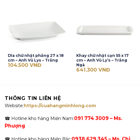
Dĩa chữ nhật phẳng 27 x 18
Khay chữ nhật cạn 55 x 17
cm – Anh Vũ Lys – Trắng
cm – Anh Vũ Ly’s – Trắng
104.500
VNĐ
Ngà
641.300
VNĐ
THÔNG TIN LIÊN HỆ
Website:
https://cuahangminhlong.com
091 774 3009 – Ms.
☎ Hotline kho hàng Miền Nam:
Phượng
0938.629.345 – Ms. Chi
☎ Hotline kho hàng Miền Bắc: