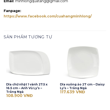
Email
: minhlongquatang@gmail.com
Fanpage:
https://www.facebook.com/cuahangminhlong/
SẢN PHẨM TƯƠNG TỰ
Dĩa chữ nhật 1 vành 27.5 x
Dĩa vuông ảo 27 cm – Daisy
16.5 cm – Anh Vũ Ly’s –
Ly’s – Trắng Ngà
117.639
VNĐ
Trắng Ngà
108.900
VNĐ