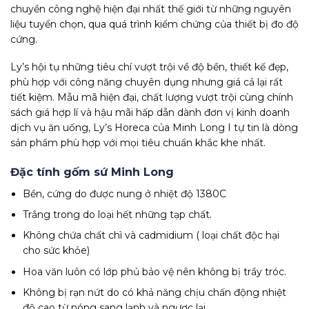
chuyền công nghệ hiện đại nhất thế giới từ những nguyên
liệu tuyển chọn, qua quá trình kiểm chứng của thiết bị đo độ
cứng.
Ly’s hội tụ những tiêu chí vượt trội về độ bền, thiết kế đẹp,
phù hợp với công năng chuyên dụng nhưng giá cả lại rất
tiết kiệm. Mẫu mã hiện đại, chất lượng vượt trội cùng chính
sách giá hợp lí và hậu mãi hấp dẫn dành đơn vị kinh doanh
dịch vụ ăn uống, Ly’s Horeca của Minh Long I tự tin là dòng
sản phẩm phù hợp với mọi tiêu chuẩn khắc khe nhất.
Đặc tính gốm sứ Minh Long
Bền, cứng do được nung ở nhiệt độ 1380C
Trắng trong do loại hết những tạp chất.
Không chứa chất chì và cadmidium ( loại chất độc hại
cho sức khỏe)
Hoa văn luôn có lớp phủ bảo vệ nên không bị trầy tróc.
Không bị rạn nứt do có khả năng chịu chấn động nhiệt
độ cao từ nóng sang lạnh và ngược lại.