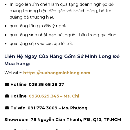
In logo lên ấm chén làm quà tặng doanh nghiệp để
mang thương hiệu đến gần với khách hàng, hỗ trợ
quảng bá thương hiệu.
quà tặng tân gia đầy ý nghĩa.
quà tặng sinh nhật bạn bè, người thân trong gia đình.
quà tặng sếp vào các dịp lễ, tết.
Liên Hệ Ngay Cửa Hàng Gốm Sứ Minh Long Để
Mua hàng:
Website:
https://cuahangminhlong.com
☎ Hotline
:
028 38 68 38 27
☎ Hotline
:
0938.629.345 – Ms. Chi
☎ Tư vấn
:
091 774 3009 – Ms. Phượng
Showroom
:
76 Nguyễn Giản Thanh, P15, Q10, TP.HCM