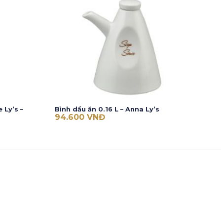
 Ly’s –
Bình dầu ăn 0.16 L – Anna Ly’s
94.600
VNĐ