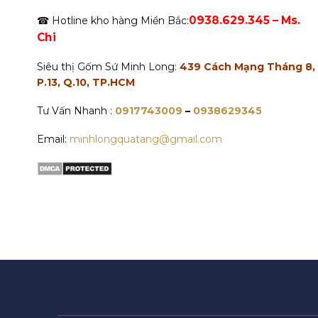
0938.629.345 – Ms.
☎ Hotline kho hàng Miền Bắc:
Chi
Siêu thị Gốm Sứ Minh Long:
439 Cách Mạng Tháng 8,
P.13, Q.10, TP.HCM
Tư Vấn Nhanh :
0917743009
–
0938629345
Email:
minhlongquatang@gmail.com