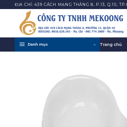
Bỏ
ĐỊA CHỈ: 439 CÁCH MẠNG THÁNG 8, P.13, Q.10, TP
qua
nội
dung
Trang chủ
Danh mục