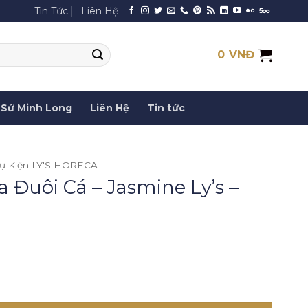
Tin Tức
Liên Hệ
0
VNĐ
Sứ Minh Long
Liên Hệ
Tin tức
ụ Kiện LY'S HORECA
Đuôi Cá – Jasmine Ly’s –
asmine Ly's - Trắng Ngà số lượng