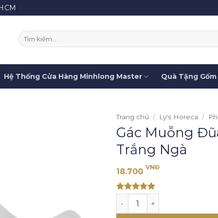
.HCM
Tìm
kiếm:
Hệ Thống Cửa Hàng Minhlong Master
Quà Tặng Gốm 
Trang chủ
/
Ly's Horeca
/
Ph
Gác Muỗng Đũa 
Trắng Ngà
VNĐ
18.700
Rated 5
Gác Muỗng Đũa Đuôi Cá - J
out of 5