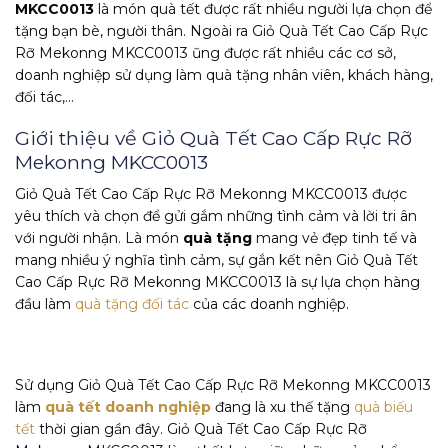
MKCC0013
là món quà tết được rất nhiều người lựa chọn để
tặng bạn bè, người thân. Ngoài ra Giỏ Quà Tết Cao Cấp Rực
Rỡ Mekonng MKCC0013 ũng được rất nhiều các cơ sở,
doanh nghiệp sử dụng làm quà tặng nhân viên, khách hàng,
đối tác,…
Giới thiệu về Giỏ Quà Tết Cao Cấp Rực Rỡ
Mekonng MKCC0013
Giỏ Quà Tết Cao Cấp Rực Rỡ Mekonng MKCC0013 được
yêu thích và chọn để gửi gắm những tình cảm và lời tri ân
với người nhận. Là món
quà tặng
mang vẻ đẹp tinh tế và
mang nhiều ý nghĩa tình cảm, sự gắn kết nên Giỏ Quà Tết
Cao Cấp Rực Rỡ Mekonng MKCC0013 là sự lựa chọn hàng
đầu làm
quà tặng đối tác
của các doanh nghiệp.
Sử dụng Giỏ Quà Tết Cao Cấp Rực Rỡ Mekonng MKCC0013
làm
quà tết doanh nghiệp
đang là xu thế tặng
quà biếu
tết
thời gian gần đây. Giỏ Quà Tết Cao Cấp Rực Rỡ