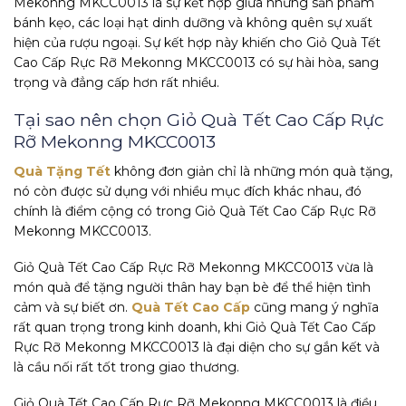
Mekonng MKCC0013 là sự kết hợp giữa những sản phẩm
bánh kẹo, các loại hạt dinh dưỡng và không quên sự xuất
hiện của rượu ngoại. Sự kết hợp này khiến cho Giỏ Quà Tết
Cao Cấp Rực Rỡ Mekonng MKCC0013 có sự hài hòa, sang
trọng và đẳng cấp hơn rất nhiều.
Tại sao nên chọn Giỏ Quà Tết Cao Cấp Rực
Rỡ Mekonng MKCC0013
Quà Tặng Tết
không đơn giản chỉ là những món quà tặng,
nó còn được sử dụng với nhiều mục đích khác nhau, đó
chính là điểm cộng có trong Giỏ Quà Tết Cao Cấp Rực Rỡ
Mekonng MKCC0013.
Giỏ Quà Tết Cao Cấp Rực Rỡ Mekonng MKCC0013 vừa là
món quà để tặng người thân hay bạn bè để thể hiện tình
cảm và sự biết ơn.
Quà Tết Cao Cấp
cũng mang ý nghĩa
rất quan trọng trong kinh doanh, khi Giỏ Quà Tết Cao Cấp
Rực Rỡ Mekonng MKCC0013 là đại diện cho sự gắn kết và
là cầu nối rất tốt trong giao thương.
Giỏ Quà Tết Cao Cấp Rực Rỡ Mekonng MKCC0013 là điều