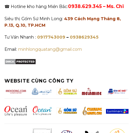
0938.629.345 – Ms. Chi
☎ Hotline kho hàng Miền Bắc:
Siêu thị Gốm Sứ Minh Long:
439 Cách Mạng Tháng 8,
P.13, Q.10, TP.HCM
Tư Vấn Nhanh :
0917743009
–
0938629345
Email:
minhlongquatang@gmail.com
WEBSITE CÙNG CÔNG TY