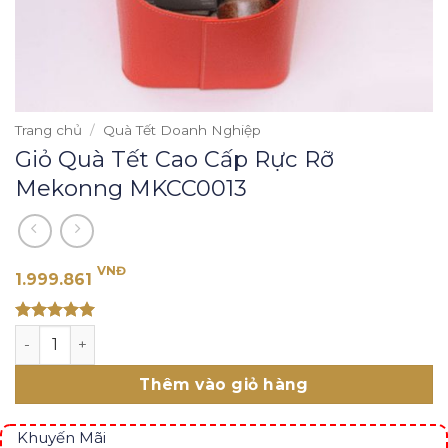
Trang chủ
/
Quà Tết Doanh Nghiệp
Giỏ Quà Tết Cao Cấp Rực Rỡ
Mekonng MKCC0013
VNĐ
1.999.861
Rated 5
Giỏ Quà Tết Cao Cấp Rực Rỡ Mekonng MKCC0013 số lượ
out of 5
Thêm vào giỏ hàng
Khuyến Mãi