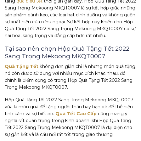
tặng
quà biếu tết
thời gian gần đây. Hộp Quà Tặng Tết 2022
Sang Trọng Mekoong MKQT0007 là sự kết hợp giữa những
sản phẩm bánh kẹo, các loại hạt dinh dưỡng và không quên
sự xuất hiện của rượu ngoại. Sự kết hợp này khiến cho Hộp
Quà Tặng Tết 2022 Sang Trọng Mekoong MKQT0007 có sự
hài hòa, sang trọng và đẳng cấp hơn rất nhiều.
Tại sao nên chọn Hộp Quà Tặng Tết 2022
Sang Trọng Mekoong MKQT0007
Quà Tặng Tết
không đơn giản chỉ là những món quà tặng,
nó còn được sử dụng với nhiều mục đích khác nhau, đó
chính là điểm cộng có trong Hộp Quà Tặng Tết 2022 Sang
Trọng Mekoong MKQT0007.
Hộp Quà Tặng Tết 2022 Sang Trọng Mekoong MKQT0007
vừa là món quà để tặng người thân hay bạn bè để thể hiện
tình cảm và sự biết ơn.
Quà Tết Cao Cấp
cũng mang ý
nghĩa rất quan trọng trong kinh doanh, khi Hộp Quà Tặng
Tết 2022 Sang Trọng Mekoong MKQT0007 là đại diện cho
sự gắn kết và là cầu nối rất tốt trong giao thương.