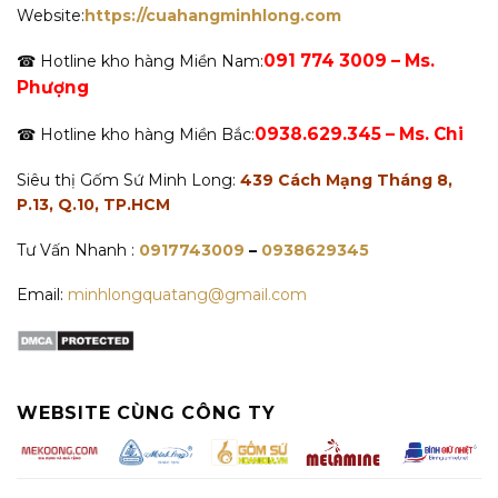
Website:
https://cuahangminhlong.com
091 774 3009 – Ms.
☎ Hotline kho hàng Miền Nam:
Phượng
0938.629.345 – Ms. Chi
☎ Hotline kho hàng Miền Bắc:
Siêu thị Gốm Sứ Minh Long:
439 Cách Mạng Tháng 8,
P.13, Q.10, TP.HCM
Tư Vấn Nhanh :
0917743009
–
0938629345
Email:
minhlongquatang@gmail.com
WEBSITE CÙNG CÔNG TY