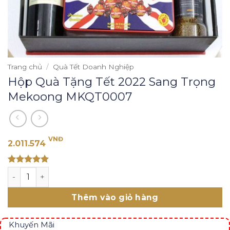
Trang chủ
/
Quà Tết Doanh Nghiệp
Hộp Quà Tặng Tết 2022 Sang Trọng
Mekoong MKQT0007
VNĐ
2.011.574
Rated 5
Hộp Quà Tặng Tết 2022 Sang Trọng Mekoong MKQT000
out of 5
Thêm vào giỏ hàng
Khuyến Mãi