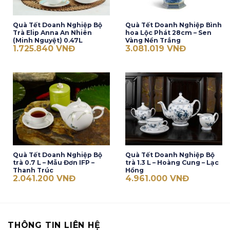
Quà Tết Doanh Nghiệp Bộ
Quà Tết Doanh Nghiệp Bình
Trà Elip Anna An Nhiên
hoa Lộc Phát 28cm – Sen
(Minh Nguyệt) 0.47L
Vàng Nền Trắng
1.725.840
VNĐ
3.081.019
VNĐ
Quà Tết Doanh Nghiệp Bộ
Quà Tết Doanh Nghiệp Bộ
trà 0.7 L – Mẫu Đơn IFP –
trà 1.3 L – Hoàng Cung – Lạc
Thanh Trúc
Hồng
2.041.200
VNĐ
4.961.000
VNĐ
THÔNG TIN LIÊN HỆ