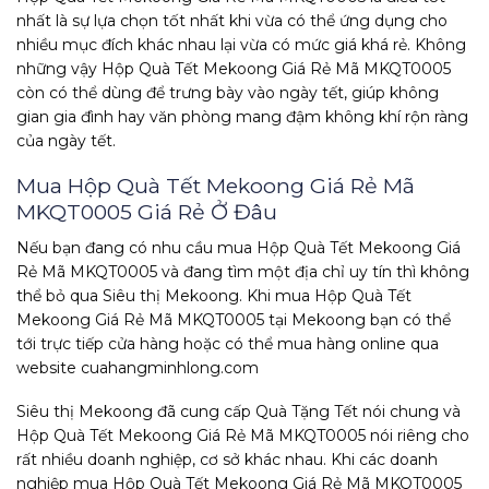
nhất là sự lựa chọn tốt nhất khi vừa có thể ứng dụng cho
nhiều mục đích khác nhau lại vừa có mức giá khá rẻ. Không
những vậy Hộp Quà Tết Mekoong Giá Rẻ Mã MKQT0005
còn có thể dùng để trưng bày vào ngày tết, giúp không
gian gia đình hay văn phòng mang đậm không khí rộn ràng
của ngày tết.
Mua Hộp Quà Tết Mekoong Giá Rẻ Mã
MKQT0005 Giá Rẻ Ở Đâu
Nếu bạn đang có nhu cầu mua Hộp Quà Tết Mekoong Giá
Rẻ Mã MKQT0005 và đang tìm một địa chỉ uy tín thì không
thể bỏ qua Siêu thị Mekoong. Khi mua Hộp Quà Tết
Mekoong Giá Rẻ Mã MKQT0005 tại Mekoong bạn có thể
tới trực tiếp cửa hàng hoặc có thể mua hàng online qua
website cuahangminhlong.com
Siêu thị Mekoong đã cung cấp Quà Tặng Tết nói chung và
Hộp Quà Tết Mekoong Giá Rẻ Mã MKQT0005 nói riêng cho
rất nhiều doanh nghiệp, cơ sở khác nhau. Khi các doanh
nghiệp mua Hộp Quà Tết Mekoong Giá Rẻ Mã MKQT0005