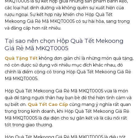
MKQT0005 là sự kết hợp giữa những sản phẩm bánh kẹo,
các loại hạt dinh dưỡng và không quên sự xuất hiện của
rượu ngoại. Sự kết hợp này khiến cho Hộp Quà Tết
Mekoong Giá Rẻ Mã MKQT0005 có sự hài hòa, sang trọng
và đẳng cấp hơn rất nhiều.
Tại sao nên chọn Hộp Quà Tết Mekoong
Giá Rẻ Mã MKQT0005
Quà Tặng Tết
không đơn giản chỉ là những món quà tặng,
nó còn được sử dụng với nhiều mục đích khác nhau, đó
chính là điểm cộng có trong Hộp Quà Tết Mekoong Giá Rẻ
Mã MKQT0005.
Hộp Quà Tết Mekoong Giá Rẻ Mã MKQT0005 vừa là món
quà để tặng người thân hay bạn bè để thể hiện tình cảm và
sự biết ơn.
Quà Tết Cao Cấp
cũng mang ý nghĩa rất quan
trọng trong kinh doanh, khi Hộp Quà Tết Mekoong Giá Rẻ
Mã MKQT0005 là đại diện cho sự gắn kết và là cầu nối rất
tốt trong giao thương.
Hộp Quà Tết Mekoong Giá Rẻ Mã MKQT0005 là điều tốt