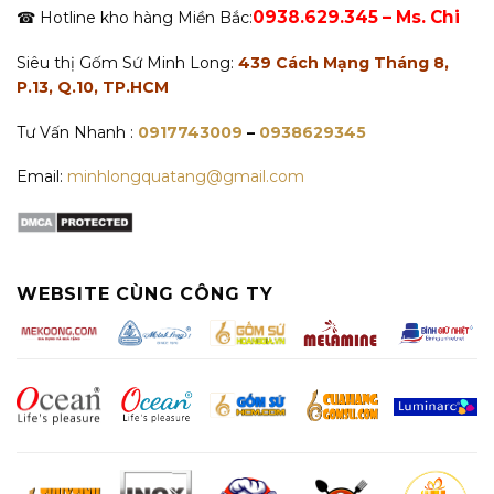
0938.629.345 – Ms. Chi
☎ Hotline kho hàng Miền Bắc:
Siêu thị Gốm Sứ Minh Long:
439 Cách Mạng Tháng 8,
P.13, Q.10, TP.HCM
Tư Vấn Nhanh :
0917743009
–
0938629345
Email:
minhlongquatang@gmail.com
WEBSITE CÙNG CÔNG TY