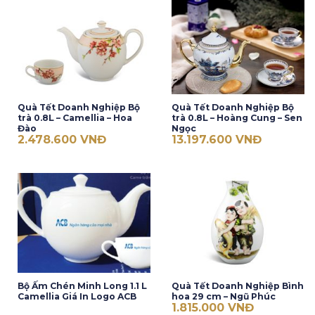
Quà Tết Doanh Nghiệp Bộ
Quà Tết Doanh Nghiệp Bộ
trà 0.8L – Camellia – Hoa
trà 0.8L – Hoàng Cung – Sen
Đào
Ngọc
2.478.600
VNĐ
13.197.600
VNĐ
Bộ Ấm Chén Minh Long 1.1 L
Quà Tết Doanh Nghiệp Bình
Camellia Giá In Logo ACB
hoa 29 cm – Ngũ Phúc
1.815.000
VNĐ