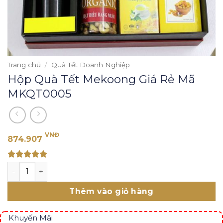
Trang chủ
/
Quà Tết Doanh Nghiệp
Hộp Quà Tết Mekoong Giá Rẻ Mã
MKQT0005
VNĐ
874.907
Rated 5
Hộp Quà Tết Mekoong Giá Rẻ Mã MKQT0005 số lượng
out of 5
Thêm vào giỏ hàng
Khuyến Mãi