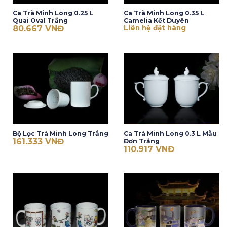
Ca Trà Minh Long 0.25 L
Ca Trà Minh Long 0.35 L
Quai Oval Trắng
Camelia Kết Duyên
80.667
VNĐ
Liên hệ đặt hàng
Bộ Lọc Trà Minh Long Trắng
Ca Trà Minh Long 0.3 L Mẫu
161.333
VNĐ
Đơn Trắng
110.917
VNĐ