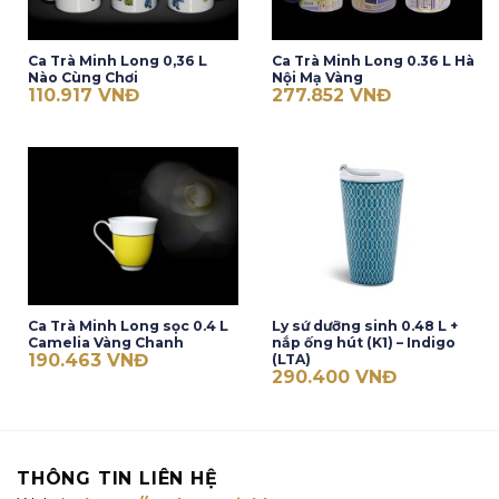
Ca Trà Minh Long 0,36 L
Ca Trà Minh Long 0.36 L Hà
Nào Cùng Chơi
Nội Mạ Vàng
110.917
VNĐ
277.852
VNĐ
Ca Trà Minh Long sọc 0.4 L
Ly sứ dưỡng sinh 0.48 L +
Camelia Vàng Chanh
nắp ống hút (K1) – Indigo
190.463
VNĐ
(LTA)
290.400
VNĐ
THÔNG TIN LIÊN HỆ