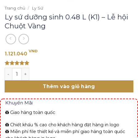
Trang chủ
/
Ly Sứ
Ly sứ dưỡng sinh 0.48 L (K1) – Lễ hội
Chuột Vàng
VNĐ
1.121.040
Rated 5
Ly sứ dưỡng sinh 0.48 L (K1) - Lễ hội Chuột Vàng số lượn
out of 5
Thêm vào giỏ hàng
Khuyến Mãi
Giao hàng toàn quốc
Chiết khấu % cao cho khách hàng đặt hàng in logo
Miễn phí file thiết kế và miễn phí giao hàng toàn quốc