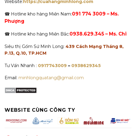
Website:
https://cuahangminhlong.com
091 774 3009 – Ms.
☎ Hotline kho hàng Miền Nam:
Phượng
0938.629.345 – Ms. Chi
☎ Hotline kho hàng Miền Bắc:
Siêu thị Gốm Sứ Minh Long:
439 Cách Mạng Tháng 8,
P.13, Q.10, TP.HCM
Tư Vấn Nhanh :
0917743009
–
0938629345
Email:
minhlongquatang@gmail.com
WEBSITE CÙNG CÔNG TY