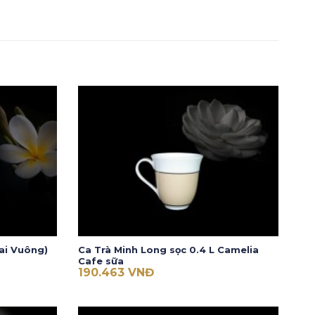
ai Vuông)
Ca Trà Minh Long sọc 0.4 L Camelia
Cafe sữa
190.463
VNĐ