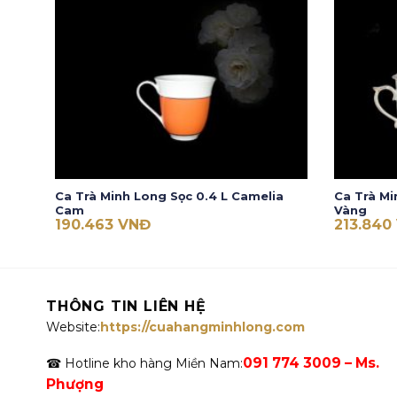
Ca Trà Minh Long Sọc 0.4 L Camelia
Ca Trà Mi
Cam
Vàng
190.463
VNĐ
213.840
THÔNG TIN LIÊN HỆ
Website:
https://cuahangminhlong.com
091 774 3009 – Ms.
☎ Hotline kho hàng Miền Nam:
Phượng