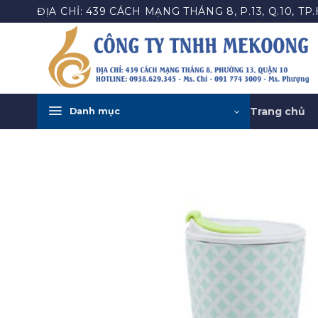
Bỏ
ĐỊA CHỈ: 439 CÁCH MẠNG THÁNG 8, P.13, Q.10, TP
qua
nội
dung
Trang chủ
Danh mục