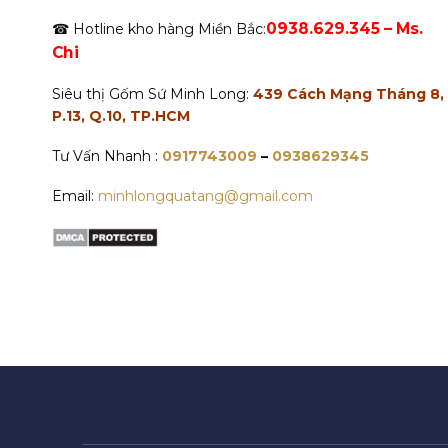
0938.629.345 – Ms.
☎ Hotline kho hàng Miền Bắc:
Chi
Siêu thị Gốm Sứ Minh Long:
439 Cách Mạng Tháng 8,
P.13, Q.10, TP.HCM
Tư Vấn Nhanh :
0917743009
–
0938629345
Email:
minhlongquatang@gmail.com