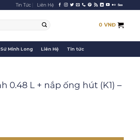
Tin Tức
Liên Hệ
0
VNĐ
Sứ Minh Long
Liên Hệ
Tin tức
h 0.48 L + nắp ống hút (K1) –
ắp ống hút (K1) - Penny 1 (LTG) số lượng