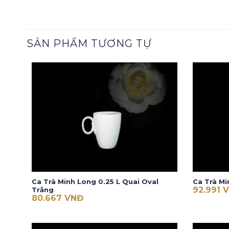
SẢN PHẨM TƯƠNG TỰ
Ca Trà Minh Long 0.25 L Quai Oval
Ca Trà Mi
92.991
Trắng
80.667
VNĐ