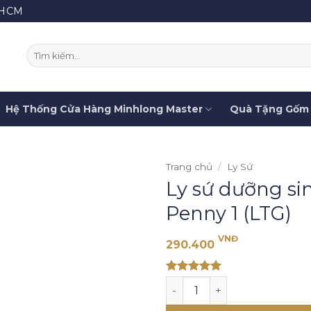
.HCM
Tìm
kiếm:
Hệ Thống Cửa Hàng Minhlong Master
Quà Tặng Gốm 
Trang chủ
/
Ly Sứ
Ly sứ dưỡng sin
Penny 1 (LTG)
VNĐ
290.400
Rated 5
Ly sứ dưỡng sinh 0.48 L + n
out of 5