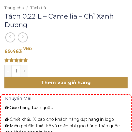
Trang chủ
/
Tách trà
Tách 0.22 L – Camellia – Chỉ Xanh
Dương
VNĐ
69.463
Rated 5
Tách 0.22 L - Camellia - Chỉ Xanh Dương số lượng
out of 5
Thêm vào giỏ hàng
Khuyến Mãi
Giao hàng toàn quốc
Chiết khấu % cao cho khách hàng đặt hàng in logo
Miễn phí file thiết kế và miễn phí giao hàng toàn quốc