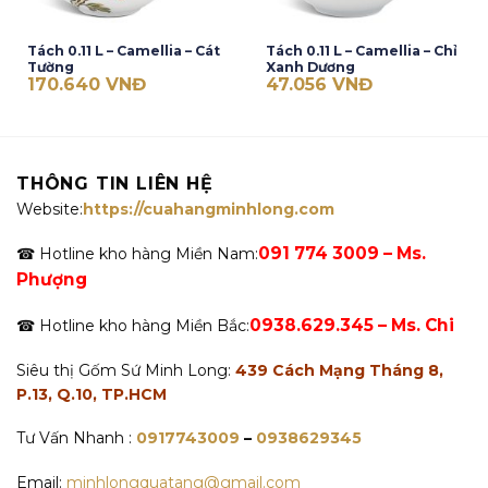
Tách 0.11 L – Camellia – Cát
Tách 0.11 L – Camellia – Chỉ
Tường
Xanh Dương
170.640
VNĐ
47.056
VNĐ
THÔNG TIN LIÊN HỆ
Website:
https://cuahangminhlong.com
091 774 3009 – Ms.
☎ Hotline kho hàng Miền Nam:
Phượng
0938.629.345 – Ms. Chi
☎ Hotline kho hàng Miền Bắc:
Siêu thị Gốm Sứ Minh Long:
439 Cách Mạng Tháng 8,
P.13, Q.10, TP.HCM
Tư Vấn Nhanh :
0917743009
–
0938629345
Email:
minhlongquatang@gmail.com