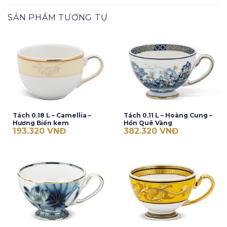
SẢN PHẨM TƯƠNG TỰ
Tách 0.18 L – Camellia –
Tách 0.11 L – Hoàng Cung –
Hương Biển kem
Hồn Quê Vàng
193.320
VNĐ
382.320
VNĐ