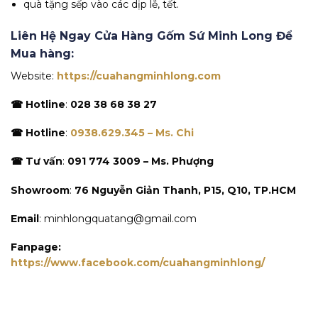
quà tặng sếp vào các dịp lễ, tết.
Liên Hệ Ngay Cửa Hàng Gốm Sứ Minh Long Để
Mua hàng:
Website:
https://cuahangminhlong.com
☎ Hotline
:
028 38 68 38 27
☎ Hotline
:
0938.629.345 – Ms. Chi
☎ Tư vấn
:
091 774 3009 – Ms. Phượng
Showroom
:
76 Nguyễn Giản Thanh, P15, Q10, TP.HCM
Email
: minhlongquatang@gmail.com
Fanpage:
https://www.facebook.com/cuahangminhlong/