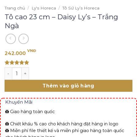
Trang chủ
/
Ly's Horeca
/
Tô Sứ Ly’s Horeca
Tô cao 23 cm – Daisy Ly’s – Trắng
Ngà
VNĐ
242.000
Rated 5
Tô cao 23 cm - Daisy Ly's - Trắng Ngà số lượng
out of 5
Thêm vào giỏ hàng
Khuyến Mãi
Giao hàng toàn quốc
Chiết khấu % cao cho khách hàng đặt hàng in logo
Miễn phí file thiết kế và miễn phí giao hàng toàn quốc