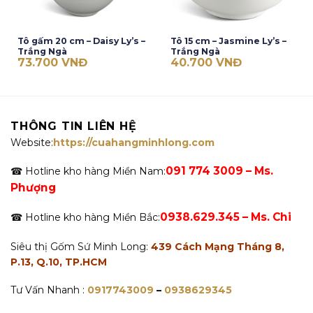
Tô gấm 20 cm – Daisy Ly’s –
Tô 15 cm – Jasmine Ly’s –
Trắng Ngà
Trắng Ngà
73.700
VNĐ
40.700
VNĐ
THÔNG TIN LIÊN HỆ
Website:
https://cuahangminhlong.com
091 774 3009 – Ms.
☎ Hotline kho hàng Miền Nam:
Phượng
0938.629.345 – Ms. Chi
☎ Hotline kho hàng Miền Bắc:
Siêu thị Gốm Sứ Minh Long:
439 Cách Mạng Tháng 8,
P.13, Q.10, TP.HCM
Tư Vấn Nhanh :
0917743009
–
0938629345