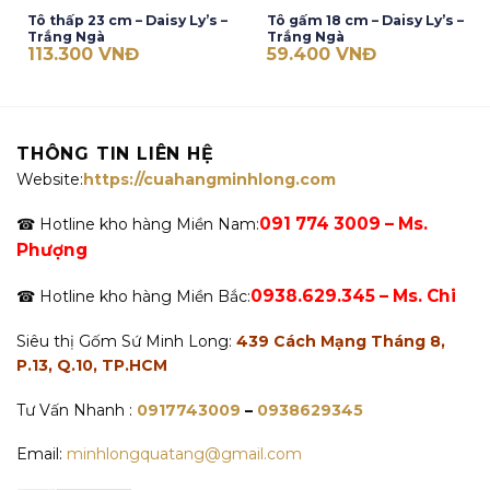
Tô thấp 23 cm – Daisy Ly’s –
Tô gấm 18 cm – Daisy Ly’s –
Trắng Ngà
Trắng Ngà
113.300
VNĐ
59.400
VNĐ
THÔNG TIN LIÊN HỆ
Website:
https://cuahangminhlong.com
091 774 3009 – Ms.
☎ Hotline kho hàng Miền Nam:
Phượng
0938.629.345 – Ms. Chi
☎ Hotline kho hàng Miền Bắc:
Siêu thị Gốm Sứ Minh Long:
439 Cách Mạng Tháng 8,
P.13, Q.10, TP.HCM
Tư Vấn Nhanh :
0917743009
–
0938629345
Email:
minhlongquatang@gmail.com