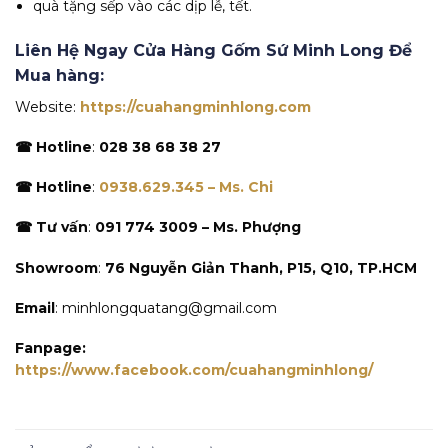
quà tặng sếp vào các dịp lễ, tết.
Liên Hệ Ngay Cửa Hàng Gốm Sứ Minh Long Để
Mua hàng:
Website:
https://cuahangminhlong.com
☎ Hotline
:
028 38 68 38 27
☎ Hotline
:
0938.629.345 – Ms. Chi
☎ Tư vấn
:
091 774 3009 – Ms. Phượng
Showroom
:
76 Nguyễn Giản Thanh, P15, Q10, TP.HCM
Email
: minhlongquatang@gmail.com
Fanpage:
https://www.facebook.com/cuahangminhlong/