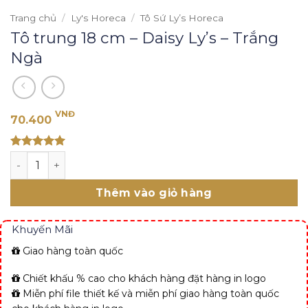
Trang chủ
/
Ly's Horeca
/
Tô Sứ Ly’s Horeca
Tô trung 18 cm – Daisy Ly’s – Trắng
Ngà
VNĐ
70.400
Rated 5
Tô trung 18 cm - Daisy Ly's - Trắng Ngà số lượng
out of 5
Thêm vào giỏ hàng
Khuyến Mãi
Giao hàng toàn quốc
Chiết khấu % cao cho khách hàng đặt hàng in logo
Miễn phí file thiết kế và miễn phí giao hàng toàn quốc