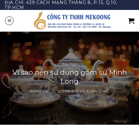
ĐỊA CHỈ: 439 CÁCH MẠNG THÁNG 8, P.13, Q.10,
Bỏ
TP.HCM
qua
nội
dung
TIN TỨC
Vì sao nên sử dụng gốm sứ Minh
Long
ĐĂNG VÀO
01/26/2018
BỞI
VŨ XUÂN LONG