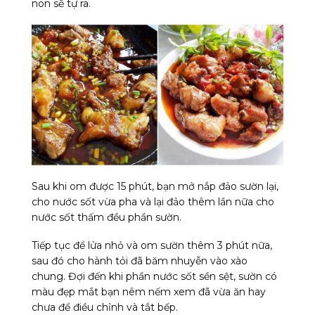
non sẽ tự ra.
Sau khi om được 15 phút, bạn mở nắp đảo sườn lại,
cho nước sốt vừa pha và lại đảo thêm lần nữa cho
nước sốt thấm đều phần sườn.
Tiếp tục để lửa nhỏ và om sườn thêm 3 phút nữa,
sau đó cho hành tỏi đã băm nhuyễn vào xào
chung. Đợi đến khi phần nước sốt sền sệt, sườn có
màu đẹp mắt bạn nêm nếm xem đã vừa ăn hay
chưa để điều chỉnh và tắt bếp.