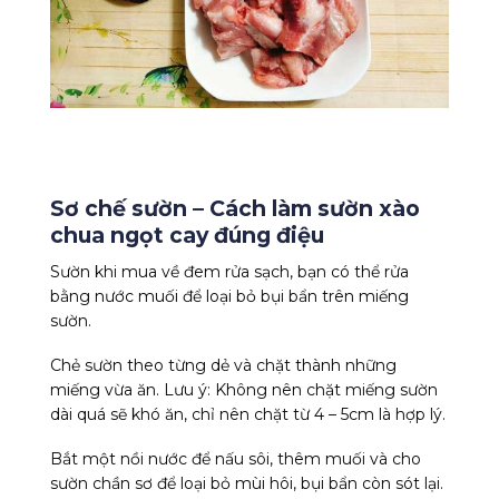
Sơ chế sườn – Cách làm sườn xào
chua ngọt cay đúng điệu
Sườn khi mua về đem rửa sạch, bạn có thể rửa
bằng nước muối để loại bỏ bụi bẩn trên miếng
sườn.
Chẻ sườn theo từng dẻ và chặt thành những
miếng vừa ăn. Lưu ý: Không nên chặt miếng sườn
dài quá sẽ khó ăn, chỉ nên chặt từ 4 – 5cm là hợp lý.
Bắt một nồi nước để nấu sôi, thêm muối và cho
sườn chần sơ để loại bỏ mùi hôi, bụi bẩn còn sót lại.