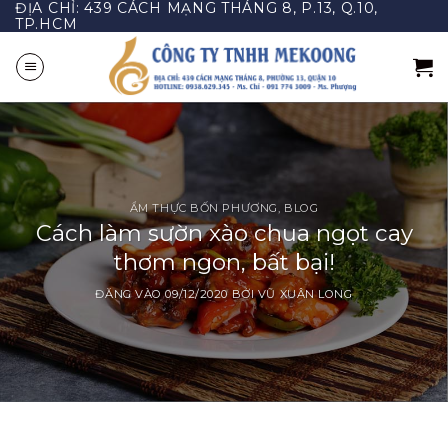
ĐỊA CHỈ: 439 CÁCH MẠNG THÁNG 8, P.13, Q.10,
Bỏ
TP.HCM
qua
nội
dung
ẨM THỰC BỐN PHƯƠNG
,
BLOG
Cách làm sườn xào chua ngọt cay
thơm ngon, bất bại!
ĐĂNG VÀO
09/12/2020
BỞI
VŨ XUÂN LONG