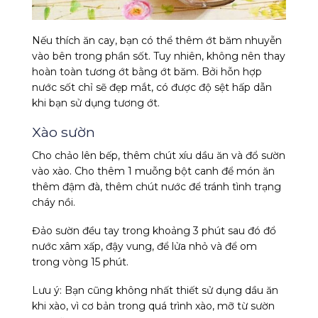
Nếu thích ăn cay, bạn có thể thêm ớt băm nhuyễn
vào bên trong phần sốt. Tuy nhiên, không nên thay
hoàn toàn tương ớt bằng ớt băm. Bởi hỗn hợp
nước sốt chỉ sẽ đẹp mắt, có được độ sệt hấp dẫn
khi bạn sử dụng tương ớt.
Xào sườn
Cho chảo lên bếp, thêm chút xíu dầu ăn và đổ sườn
vào xào. Cho thêm 1 muỗng bột canh để món ăn
thêm đậm đà, thêm chút nước để tránh tình trạng
cháy nồi.
Đảo sườn đều tay trong khoảng 3 phút sau đó đổ
nước xâm xấp, đậy vung, để lửa nhỏ và để om
trong vòng 15 phút.
Lưu ý: Bạn cũng không nhất thiết sử dụng dầu ăn
khi xào, vì cơ bản trong quá trình xào, mỡ từ sườn