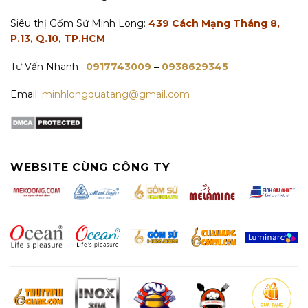
Siêu thị Gốm Sứ Minh Long:
439 Cách Mạng Tháng 8,
P.13, Q.10, TP.HCM
Tư Vấn Nhanh :
0917743009
–
0938629345
Email:
minhlongquatang@gmail.com
WEBSITE CÙNG CÔNG TY