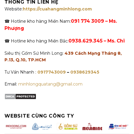
THÔNG TIN LIÊN HỆ
Website:
https://cuahangminhlong.com
091 774 3009 – Ms.
☎ Hotline kho hàng Miền Nam:
Phượng
0938.629.345 – Ms. Chi
☎ Hotline kho hàng Miền Bắc:
Siêu thị Gốm Sứ Minh Long:
439 Cách Mạng Tháng 8,
P.13, Q.10, TP.HCM
Tư Vấn Nhanh :
0917743009
–
0938629345
Email:
minhlongquatang@gmail.com
WEBSITE CÙNG CÔNG TY