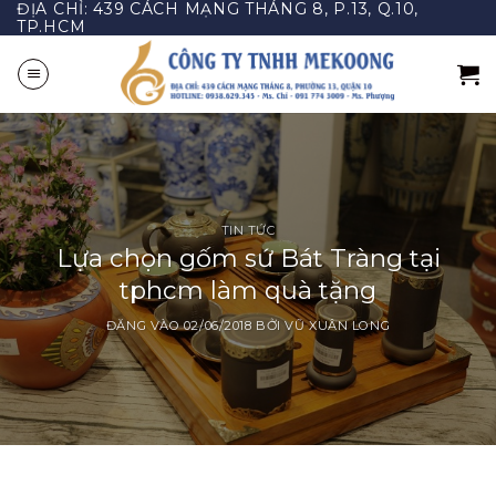
ĐỊA CHỈ: 439 CÁCH MẠNG THÁNG 8, P.13, Q.10,
Bỏ
TP.HCM
qua
nội
dung
TIN TỨC
Lựa chọn gốm sứ Bát Tràng tại
tphcm làm quà tặng
ĐĂNG VÀO
02/06/2018
BỞI
VŨ XUÂN LONG