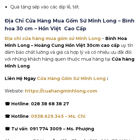
Quà tặng sếp vào các dịp lễ, tết.
Địa Chỉ Cửa Hàng Mua Gốm Sứ Minh Long – Bình
hoa 30 cm – Hồn Việt
Cao Cấp
Địa chỉ cửa hàng mua gốm sứ Minh Long
–
Bình Hoa
Minh Long – Hoàng Cung Hồn Việt 30cm cao cấp
uy tín
đảm bảo chất lưởng và giá cả hợp lý và có nhiều ưu đãi đối
với những khách hàng quen thuộc mua hàng tại
Cửa hàng
Minh Long
.
Liên Hệ Ngay
Cửa Hàng Gốm Sứ Minh Long
:
Website:
https://cuahangminhlong.com
☎ Hotline
:
028 38 68 38 27
☎ Hotline
:
0938.629.345 – Ms. Chi
☎ Tư vấn
:
091 774 3009 – Ms. Phượng