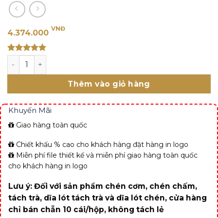
VNĐ
4.374.000
Rated 5
Bình hoa 30 cm - Hồn Việt số lượng
out of 5
Thêm vào giỏ hàng
Khuyến Mãi
Giao hàng toàn quốc
Chiết khấu % cao cho khách hàng đặt hàng in logo
Miễn phí file thiết kế và miễn phí giao hàng toàn quốc
cho khách hàng in logo
Lưu ý: Đối với sản phẩm chén cơm, chén chấm,
tách trà, dĩa lót tách trà và dĩa lót chén, cửa hàng
chỉ bán chẵn 10 cái/hộp, không tách lẻ