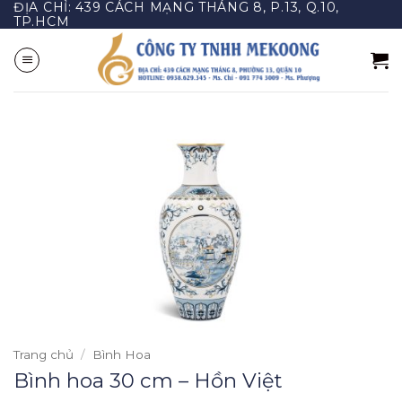
ĐỊA CHỈ: 439 CÁCH MẠNG THÁNG 8, P.13, Q.10,
Bỏ
TP.HCM
qua
nội
dung
Trang chủ
/
Bình Hoa
Bình hoa 30 cm – Hồn Việt