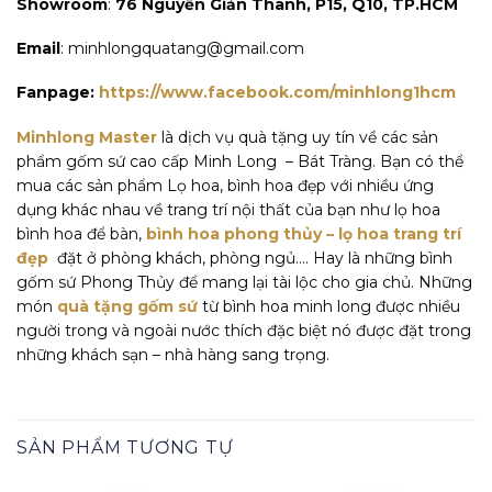
Showroom
:
76 Nguyễn Giản Thanh, P15, Q10, TP.HCM
Email
: minhlongquatang@gmail.com
Fanpage:
https://www.facebook.com/minhlong1hcm
Minhlong Master
là dịch vụ quà tặng uy tín về các sản
phẩm gốm sứ cao cấp Minh Long – Bát Tràng. Bạn có thể
mua các sản phẩm Lọ hoa, bình hoa đẹp với nhiều ứng
dụng khác nhau về trang trí nội thất của bạn như lọ hoa
bình hoa để bàn,
bình hoa phong thủy – lọ hoa trang trí
đẹp
đặt ở phòng khách, phòng ngủ…. Hay là những bình
gốm sứ Phong Thủy để mang lại tài lộc cho gia chủ. Những
món
quà tặng gốm sứ
từ bình hoa minh long được nhiều
người trong và ngoài nước thích đặc biệt nó được đặt trong
những khách sạn – nhà hàng sang trọng.
SẢN PHẨM TƯƠNG TỰ