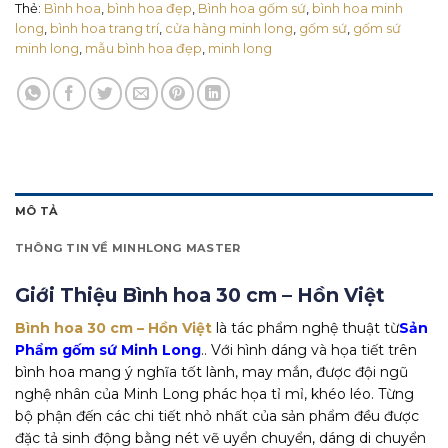
Thẻ:
Bình hoa
,
bình hoa đẹp
,
Bình hoa gốm sứ
,
bình hoa minh
long
,
bình hoa trang trí
,
cửa hàng minh long
,
gốm sứ
,
gốm sứ
minh long
,
mẫu bình hoa đẹp
,
minh long
MÔ TẢ
THÔNG TIN VỀ MINHLONG MASTER
Giới Thiệu Bình hoa 30 cm – Hồn Việt
Bình hoa 30 cm – Hồn Việt
là tác phẩm nghệ thuật từ
Sản
Phẩm gốm sứ Minh Long
.. Với hình dáng và họa tiết trên
bình hoa mang ý nghĩa tốt lành, may mắn, được đội ngũ
nghệ nhân của Minh Long phác họa tỉ mỉ, khéo léo. Từng
bộ phận đến các chi tiết nhỏ nhất của sản phẩm đều được
đặc tả sinh động bằng nét vẽ uyển chuyển, dáng di chuyển