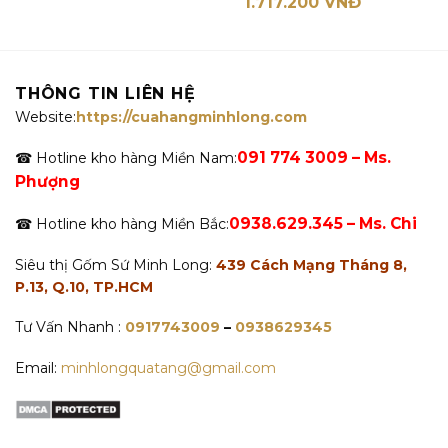
1.717.200
VNĐ
THÔNG TIN LIÊN HỆ
Website:
https://cuahangminhlong.com
091 774 3009 – Ms.
☎ Hotline kho hàng Miền Nam:
Phượng
0938.629.345 – Ms. Chi
☎ Hotline kho hàng Miền Bắc:
Siêu thị Gốm Sứ Minh Long:
439 Cách Mạng Tháng 8,
P.13, Q.10, TP.HCM
Tư Vấn Nhanh :
0917743009
–
0938629345
Email:
minhlongquatang@gmail.com