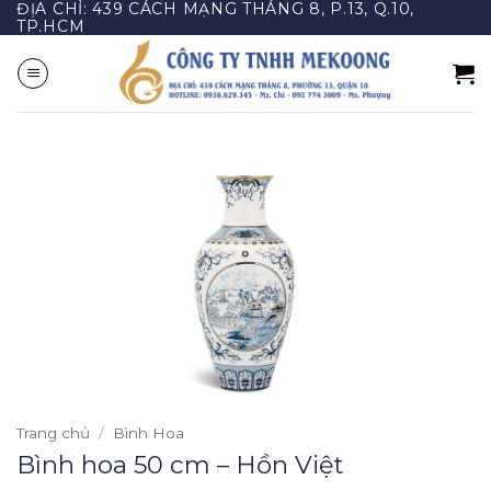
ĐỊA CHỈ: 439 CÁCH MẠNG THÁNG 8, P.13, Q.10,
Bỏ
TP.HCM
qua
nội
dung
Trang chủ
/
Bình Hoa
Bình hoa 50 cm – Hồn Việt