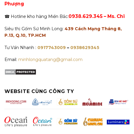
Phượng
0938.629.345 – Ms. Chi
☎ Hotline kho hàng Miền Bắc:
Siêu thị Gốm Sứ Minh Long:
439 Cách Mạng Tháng 8,
P.13, Q.10, TP.HCM
Tư Vấn Nhanh :
0917743009
–
0938629345
Email:
minhlongquatang@gmail.com
WEBSITE CÙNG CÔNG TY