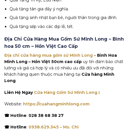
Quà Tặng Tri Kỷ, Lưu Niện
Quà tặng tân gia đầy ý nghĩa.
Quà tặng sinh nhật bạn bè, người thân trong gia đình.
Quà tặng sếp vào các dịp lễ, tết.
Địa Chỉ Cửa Hàng Mua Gốm Sứ Minh Long – Bình
hoa 50 cm – Hồn Việt
Cao Cấp
Địa chỉ cửa hàng mua gốm sứ Minh Long
–
Bình Hoa
Minh Long – Hồn Việt 50cm cao cấp
uy tín đảm bảo chất
lưởng và giá cả hợp lý và có nhiều ưu đãi đối với những
khách hàng quen thuộc mua hàng tại
Cửa hàng Minh
Long
.
Liên Hệ Ngay
Cửa Hàng Gốm Sứ Minh Long
:
Website:
https://cuahangminhlong.com
☎ Hotline
:
028 38 68 38 27
☎ Hotline
:
0938.629.345 – Ms. Chi