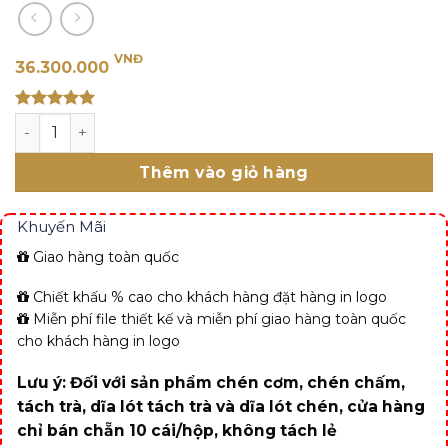
VNĐ
36.300.000
Rated 5
Bình hoa 50 cm - Hồn Việt số lượng
out of 5
Thêm vào giỏ hàng
Khuyến Mãi
Giao hàng toàn quốc
Chiết khấu % cao cho khách hàng đặt hàng in logo
Miễn phí file thiết kế và miễn phí giao hàng toàn quốc
cho khách hàng in logo
Lưu ý: Đối với sản phẩm chén cơm, chén chấm,
tách trà, dĩa lót tách trà và dĩa lót chén, cửa hàng
chỉ bán chẵn 10 cái/hộp, không tách lẻ