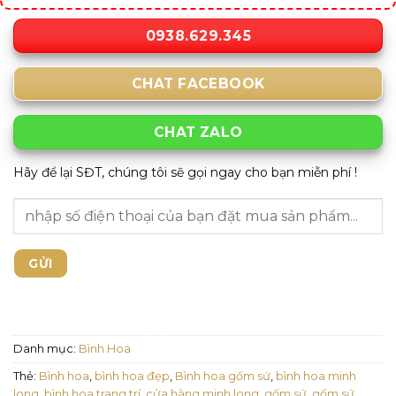
0938.629.345
CHAT FACEBOOK
CHAT ZALO
Hãy để lại SĐT, chúng tôi sẽ gọi ngay cho bạn miễn phí !
Danh mục:
Bình Hoa
Thẻ:
Bình hoa
,
bình hoa đẹp
,
Bình hoa gốm sứ
,
bình hoa minh
long
,
bình hoa trang trí
,
cửa hàng minh long
,
gốm sứ
,
gốm sứ