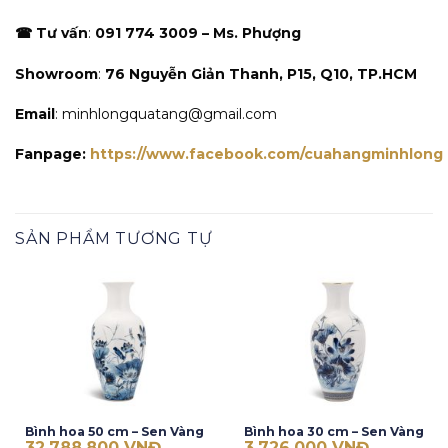
☎ Tư vấn
:
091 774 3009 – Ms. Phượng
Showroom
:
76 Nguyễn Giản Thanh, P15, Q10, TP.HCM
Email
: minhlongquatang@gmail.com
Fanpage:
https://www.facebook.com/cuahangminhlong
SẢN PHẨM TƯƠNG TỰ
Bình hoa 50 cm – Sen Vàng
Bình hoa 30 cm – Sen Vàng
32.788.800
VNĐ
3.726.000
VNĐ