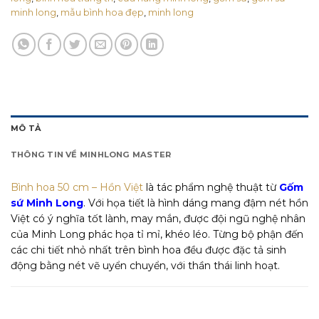
minh long
,
mẫu bình hoa đẹp
,
minh long
MÔ TẢ
THÔNG TIN VỀ MINHLONG MASTER
Bình hoa 50 cm – Hồn Việt
là tác phẩm nghệ thuật từ
Gốm
sứ Minh Long
. Với họa tiết là hình dáng mang đậm nét hồn
Việt có ý nghĩa tốt lành, may mắn, được đội ngũ nghệ nhân
của Minh Long phác họa tỉ mỉ, khéo léo. Từng bộ phận đến
các chi tiết nhỏ nhất trên bình hoa đều được đặc tả sinh
động bằng nét vẽ uyển chuyển, với thần thái linh hoạt.