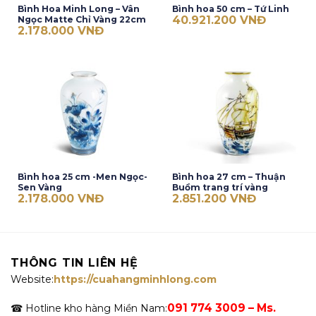
Bình Hoa Minh Long – Vân
Bình hoa 50 cm – Tứ Linh
40.921.200
VNĐ
Ngọc Matte Chỉ Vàng 22cm
2.178.000
VNĐ
Bình hoa 25 cm -Men Ngọc-
Bình hoa 27 cm – Thuận
Sen Vàng
Buồm trang trí vàng
2.178.000
VNĐ
2.851.200
VNĐ
THÔNG TIN LIÊN HỆ
Website:
https://cuahangminhlong.com
091 774 3009 – Ms.
☎ Hotline kho hàng Miền Nam: