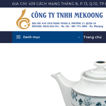
Bỏ
ĐỊA CHỈ: 439 CÁCH MẠNG THÁNG 8, P.13, Q.10, TP
qua
nội
dung
Trang chủ
Danh mục