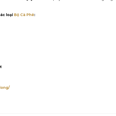
ác loại
Bộ Cà Phê
:
M
long/