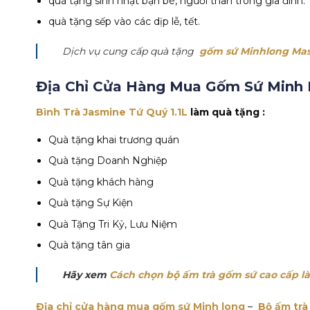
quà tặng sinh nhật bạn bè, người thân trong gia đình.
quà tặng sếp vào các dịp lễ, tết.
Dịch vụ cung cấp quà tặng
gốm sứ Minhlong Mas
Địa Chỉ Cửa Hàng Mua Gốm Sứ Minh 
Bình Trà Jasmine Tứ Quý 1.1L
làm quà tặng :
Quà tặng khai trương quán
Quà tặng Doanh Nghiệp
Quà tặng khách hàng
Quà tặng Sự Kiện
Quà Tặng Tri Kỷ, Lưu Niệm
Quà tặng tân gia
Hãy xem
Cách chọn bộ ấm trà gốm sứ cao cấp l
Địa chỉ cửa hàng mua gốm sứ Minh long
–
Bộ ấm trà