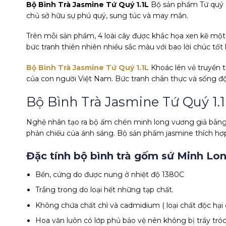
Bộ Bình Trà Jasmine Tứ Quý 1.1L
Bộ sản phẩm Tứ quý q
chủ sở hữu sự phú quý, sung túc và may mắn.
Trên mỗi sản phẩm, 4 loài cây được khắc họa xen kẽ mộ
bức tranh thiên nhiên nhiều sắc màu với bao lời chúc tốt 
Bộ Bình Trà Jasmine Tứ Quý 1.1L
Khoác lên vẻ truyền 
của con người Việt Nam. Bức tranh chân thực và sống độ
Bộ Bình Trà Jasmine Tứ Quý 1.
Nghệ nhân tạo ra bộ ấm chén minh long vương giả bằng n
phản chiếu của ánh sáng. Bộ sản phẩm jasmine thích hợp
Đặc tính bộ bình trà gốm sứ Minh Lo
Bền, cứng do được nung ở nhiệt độ 1380C
Trắng trong do loại hết những tạp chất.
Không chứa chất chì và cadmidium ( loại chất độc hại
Hoa văn luôn có lớp phủ bảo vệ nên không bị trầy tróc