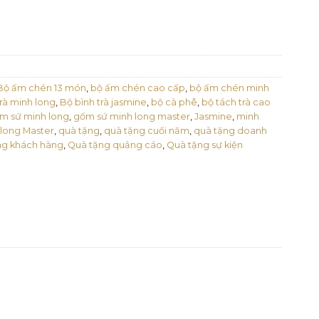
Bộ ấm chén 13 món
,
bộ ấm chén cao cấp
,
bộ ấm chén minh
rà minh long
,
Bộ bình trà jasmine
,
bộ cà phê
,
bộ tách trà cao
m sứ minh long
,
gốm sứ minh long master
,
Jasmine
,
minh
long Master
,
quà tặng
,
quà tặng cuối năm
,
quà tặng doanh
ng khách hàng
,
Quà tặng quảng cáo
,
Quà tặng sự kiện