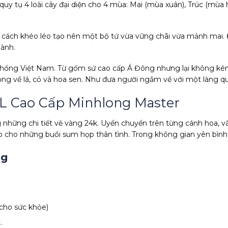
uy tụ 4 loài cây đại diện cho 4 mùa: Mai (mùa xuân), Trúc (mù
t cách khéo léo tạo nên một bộ tứ vừa vững chãi vừa mảnh mai.
lành.
thống Việt Nam. Từ gốm sứ cao cấp Á Đông nhưng lại không kém
ng về lá, cỏ và hoa sen. Như đưa người ngắm về với một làng q
1L Cao Cấp Minhlong Master
hững chi tiết vẽ vàng 24k. Uyển chuyển trên từng cánh hoa, và
 cho những buổi sum họp thân tình. Trong không gian yên bình,
ng
 cho sức khỏe)
.