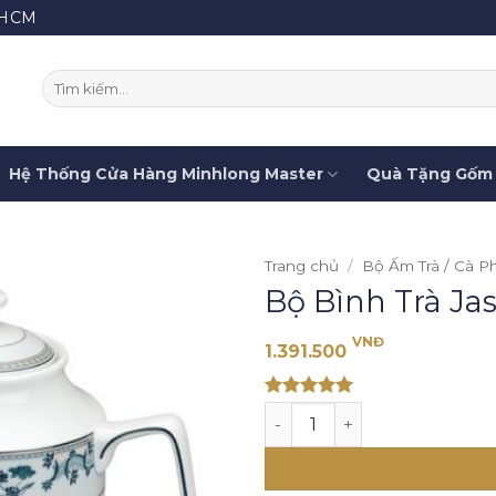
.HCM
Tìm
kiếm:
Hệ Thống Cửa Hàng Minhlong Master
Quà Tặng Gốm 
Trang chủ
/
Bộ Ấm Trà / Cà P
Bộ Bình Trà Ja
VNĐ
1.391.500
Rated 5
Bộ Bình Trà Jasmine Tứ Quý
out of 5