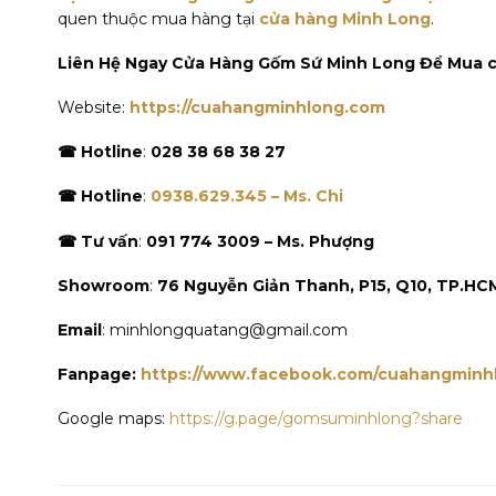
quen thuộc mua hàng tại
cửa hàng Minh Long
.
Liên Hệ Ngay Cửa Hàng Gốm Sứ Minh Long Để Mua c
Website:
https://cuahangminhlong.com
☎ Hotline
:
028 38 68 38 27
☎ Hotline
:
0938.629.345 – Ms. Chi
☎ Tư vấn
:
091 774 3009 – Ms. Phượng
Showroom
:
76 Nguyễn Giản Thanh, P15, Q10, TP.HC
Email
: minhlongquatang@gmail.com
Fanpage:
https://www.facebook.com/cuahangminh
Google maps:
https://g.page/gomsuminhlong?share