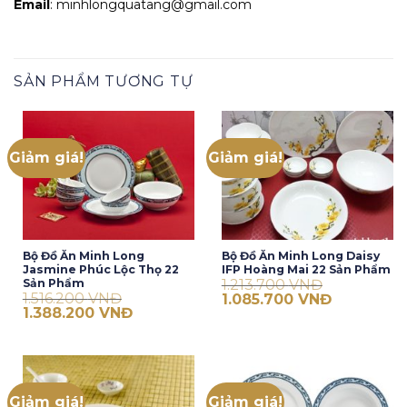
Email
: minhlongquatang@gmail.com
SẢN PHẨM TƯƠNG TỰ
Giảm giá!
Giảm giá!
Bộ Đồ Ăn Minh Long
Bộ Đồ Ăn Minh Long Daisy
Jasmine Phúc Lộc Thọ 22
IFP Hoàng Mai 22 Sản Phẩm
1.213.700
VNĐ
Sản Phẩm
1.516.200
VNĐ
Giá
Giá
1.085.700
VNĐ
gốc
hiện
Giá
Giá
1.388.200
VNĐ
là:
tại
gốc
hiện
1.213.700 VNĐ.
là:
là:
tại
1.085.700 V
1.516.200 VNĐ.
là:
1.388.200 VNĐ.
Giảm giá!
Giảm giá!