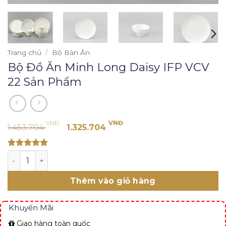
Trang chủ
/
Bộ Bàn Ăn
Bộ Đồ Ăn Minh Long Daisy IFP VCV
22 Sản Phẩm
Giá
Giá
VNĐ
VNĐ
1.453.704
1.325.704
gốc
hiện
là:
tại
Rated 5
Bộ Đồ Ăn Minh Long Daisy IFP VCV 22 Sản Phẩm số lượ
1.453.704 VNĐ.
là:
out of 5
1.325.704 VNĐ.
Thêm vào giỏ hàng
Khuyến Mãi
Giao hàng toàn quốc