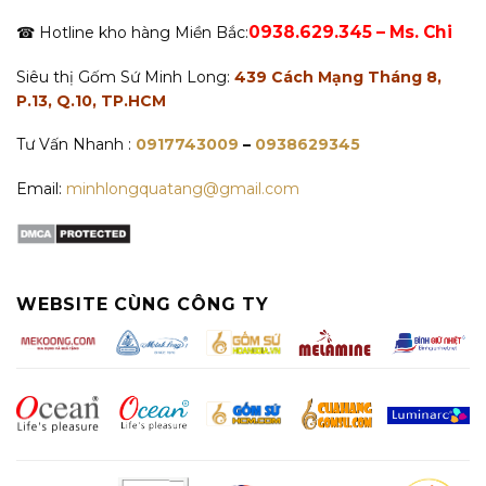
0938.629.345 – Ms. Chi
☎ Hotline kho hàng Miền Bắc:
Siêu thị Gốm Sứ Minh Long:
439 Cách Mạng Tháng 8,
P.13, Q.10, TP.HCM
Tư Vấn Nhanh :
0917743009
–
0938629345
Email:
minhlongquatang@gmail.com
WEBSITE CÙNG CÔNG TY