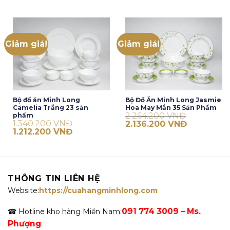
là:
tại
813.667 VNĐ.
là:
685.667 VNĐ.
Giảm giá!
Giảm giá!
Bộ đồ ăn Minh Long
Bộ Đồ Ăn Minh Long Jasmie
Camelia Trắng 23 sản
Hoa May Mắn 35 Sản Phẩm
2.264.200
VNĐ
phẩm
1.340.200
VNĐ
Giá
Giá
2.136.200
VNĐ
gốc
hiện
Giá
Giá
1.212.200
VNĐ
là:
tại
gốc
hiện
2.264.200 VNĐ.
là:
là:
tại
2.136.200 V
1.340.200 VNĐ.
là:
1.212.200 VNĐ.
THÔNG TIN LIÊN HỆ
Website:
https://cuahangminhlong.com
091 774 3009 – Ms.
☎ Hotline kho hàng Miền Nam:
Phượng