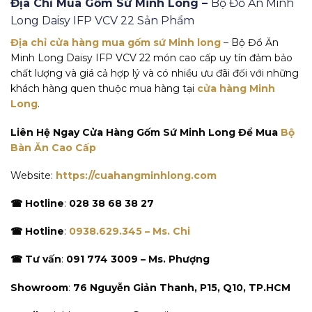
Địa Chỉ Mua Gốm Sứ Minh Long –
Bộ Đồ Ăn Minh
Long Daisy IFP VCV 22 Sản Phẩm
Địa chỉ cửa hàng mua gốm sứ Minh long
– Bộ Đồ Ăn
Minh Long Daisy IFP VCV 22 món cao cấp uy tín đảm bảo
chất lượng và giá cả hợp lý và có nhiều ưu đãi đối với những
khách hàng quen thuộc mua hàng tại
cửa hàng Minh
Long
.
Liên Hệ Ngay Cửa Hàng Gốm Sứ Minh Long Để Mua
Bộ
Bàn Ăn Cao Cấp
Website:
https://cuahangminhlong.com
☎ Hotline
:
028 38 68 38 27
☎ Hotline
:
0938.629.345 – Ms. Chi
☎ Tư vấn
:
091 774 3009 – Ms. Phượng
Showroom
:
76 Nguyễn Giản Thanh, P15, Q10, TP.HCM