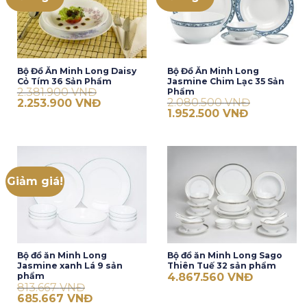
Bộ Đồ Ăn Minh Long Daisy
Bộ Đồ Ăn Minh Long
Cỏ Tím 36 Sản Phẩm
Jasmine Chim Lạc 35 Sản
2.381.900
VNĐ
Phẩm
Giá
Giá
2.080.500
VNĐ
2.253.900
VNĐ
gốc
hiện
Giá
Giá
1.952.500
VNĐ
là:
tại
gốc
hiện
2.381.900 VNĐ.
là:
là:
tại
2.253.900 VNĐ.
2.080.500 VNĐ.
là:
1.952.500 V
Giảm giá!
Bộ đồ ăn Minh Long
Bộ đồ ăn Minh Long Sago
Jasmine xanh Lá 9 sản
Thiên Tuế 32 sản phẩm
4.867.560
VNĐ
phẩm
813.667
VNĐ
Giá
Giá
685.667
VNĐ
gốc
hiện