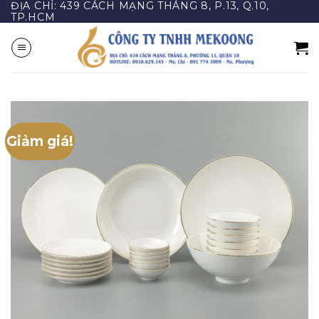
ĐỊA CHỈ: 439 CÁCH MẠNG THÁNG 8, P.13, Q.10,
Bỏ
TP.HCM
qua
nội
dung
Giảm giá!