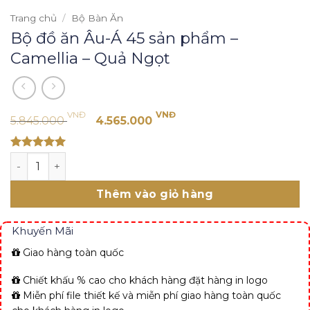
Trang chủ
/
Bộ Bàn Ăn
Bộ đồ ăn Âu-Á 45 sản phẩm –
Camellia – Quả Ngọt
Giá
Giá
VNĐ
VNĐ
5.845.000
4.565.000
gốc
hiện
là:
tại
Rated 5
Bộ đồ ăn Âu-Á 45 sản phẩm - Camellia - Quả Ngọt số lượ
5.845.000 VNĐ.
là:
out of 5
4.565.000 VNĐ.
Thêm vào giỏ hàng
Khuyến Mãi
Giao hàng toàn quốc
Chiết khấu % cao cho khách hàng đặt hàng in logo
Miễn phí file thiết kế và miễn phí giao hàng toàn quốc