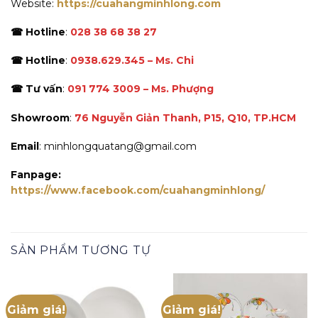
Website:
https://cuahangminhlong.com
☎ Hotline
:
028 38 68 38 27
☎ Hotline
:
0938.629.345 – Ms. Chi
☎ Tư vấn
:
091 774 3009 – Ms. Phượng
Showroom
:
76 Nguyễn Giản Thanh, P15, Q10, TP.HCM
Email
: minhlongquatang@gmail.com
Fanpage:
https://www.facebook.com/cuahangminhlong/
SẢN PHẨM TƯƠNG TỰ
Giảm giá!
Giảm giá!