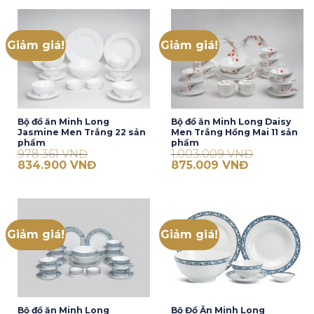
813.667 VNĐ.
là:
685.667 VNĐ.
Giảm giá!
Giảm giá!
Bộ đồ ăn Minh Long
Bộ đồ ăn Minh Long Daisy
Jasmine Men Trắng 22 sản
Men Trắng Hồng Mai 11 sản
phẩm
phẩm
978.361
VNĐ
1.003.009
VNĐ
Giá
Giá
Giá
Giá
834.900
VNĐ
875.009
VNĐ
gốc
hiện
gốc
hiện
là:
tại
là:
tại
978.361 VNĐ.
là:
1.003.009 VNĐ.
là:
834.900 VNĐ.
875.009 VNĐ.
Giảm giá!
Giảm giá!
Bộ đồ ăn Minh Long
Bộ Đồ Ăn Minh Long