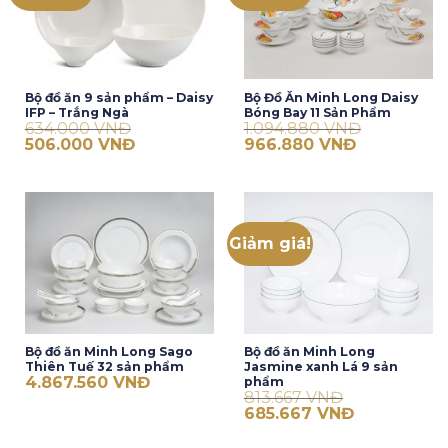
Bộ đồ ăn 9 sản phẩm – Daisy
Bộ Đồ Ăn Minh Long Daisy
IFP – Trắng Ngà
Bóng Bay 11 Sản Phẩm
634.000
VNĐ
1.094.880
VNĐ
Giá
Giá
Giá
Giá
506.000
VNĐ
966.880
VNĐ
gốc
hiện
gốc
hiện
là:
tại
là:
tại
634.000 VNĐ.
là:
1.094.880 VNĐ.
là:
506.000 VNĐ.
966.880 VNĐ
Giảm giá!
Bộ đồ ăn Minh Long Sago
Bộ đồ ăn Minh Long
Thiên Tuế 32 sản phẩm
Jasmine xanh Lá 9 sản
4.867.560
VNĐ
phẩm
813.667
VNĐ
Giá
Giá
685.667
VNĐ
gốc
hiện
là:
tại