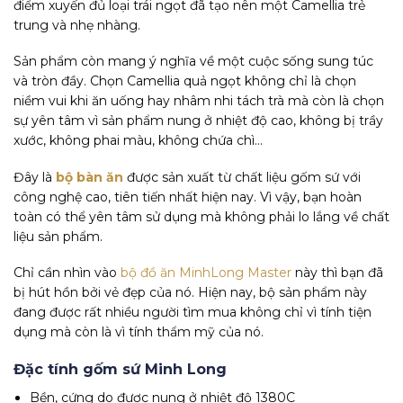
điểm xuyến đủ loại trái ngọt đã tạo nên một Camellia trẻ
trung và nhẹ nhàng.
Sản phẩm còn mang ý nghĩa về một cuộc sống sung túc
và tròn đầy. Chọn Camellia quả ngọt không chỉ là chọn
niềm vui khi ăn uống hay nhâm nhi tách trà mà còn là chọn
sự yên tâm vì sản phẩm nung ở nhiệt độ cao, không bị trầy
xước, không phai màu, không chứa chì…
Đây là
bộ bàn ăn
được sản xuất từ chất liệu gốm sứ với
công nghệ cao, tiên tiến nhất hiện nay. Vì vậy, bạn hoàn
toàn có thể yên tâm sử dụng mà không phải lo lắng về chất
liệu sản phẩm.
Chỉ cần nhìn vào
bộ đồ ăn MinhLong Master
này thì bạn đã
bị hút hồn bởi vẻ đẹp của nó. Hiện nay, bộ sản phẩm này
đang được rất nhiều người tìm mua không chỉ vì tính tiện
dụng mà còn là vì tính thẩm mỹ của nó.
Đặc tính gốm sứ Minh Long
Bền, cứng do được nung ở nhiệt độ 1380C