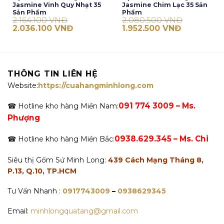
Jasmine Vinh Quy Nhạt 35
Jasmine Chim Lạc 35 Sản
Sản Phẩm
Phẩm
2.164.100
VNĐ
2.080.500
VNĐ
Giá
Giá
Giá
Giá
2.036.100
VNĐ
1.952.500
VNĐ
gốc
hiện
gốc
hiện
là:
tại
là:
tại
2.164.100 VNĐ.
là:
2.080.500 VNĐ.
là:
2.036.100 VNĐ.
1.952.500 V
THÔNG TIN LIÊN HỆ
Website:
https://cuahangminhlong.com
091 774 3009 – Ms.
☎ Hotline kho hàng Miền Nam:
Phượng
0938.629.345 – Ms. Chi
☎ Hotline kho hàng Miền Bắc:
Siêu thị Gốm Sứ Minh Long:
439 Cách Mạng Tháng 8,
P.13, Q.10, TP.HCM
Tư Vấn Nhanh :
0917743009
–
0938629345
Email:
minhlongquatang@gmail.com