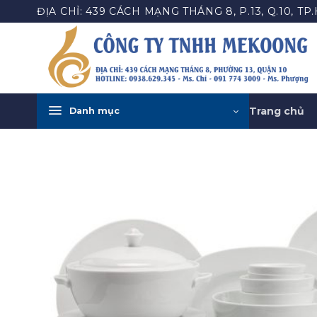
Bỏ
ĐỊA CHỈ: 439 CÁCH MẠNG THÁNG 8, P.13, Q.10, TP
qua
nội
dung
Trang chủ
Danh mục