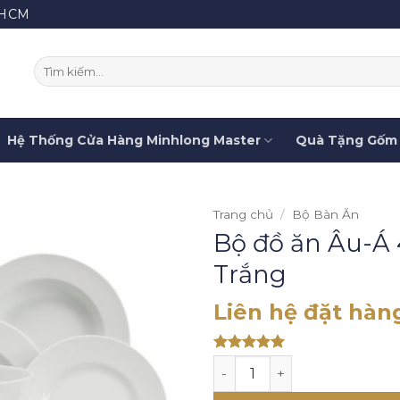
.HCM
Tìm
kiếm:
Hệ Thống Cửa Hàng Minhlong Master
Quà Tặng Gốm 
Trang chủ
/
Bộ Bàn Ăn
Bộ đồ ăn Âu-Á 
Trắng
Liên hệ đặt hàn
Rated 5
Bộ đồ ăn Âu-Á 46 sản phẩm 
out of 5