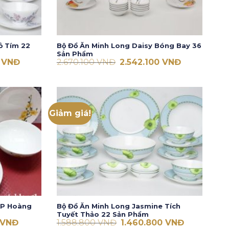
ỏ Tím 22
Bộ Đồ Ăn Minh Long Daisy Bóng Bay 36
Sản Phẩm
Giá
Giá
Giá
0
VNĐ
2.670.100
VNĐ
2.542.100
VNĐ
hiện
gốc
hiện
tại
là:
tại
VNĐ.
là:
2.670.100 VNĐ.
là:
1.334.300 VNĐ.
2.542.100 VN
Giảm giá!
FP Hoàng
Bộ Đồ Ăn Minh Long Jasmine Tích
Tuyết Thảo 22 Sản Phẩm
Giá
Giá
Giá
VNĐ
1.588.800
VNĐ
1.460.800
VNĐ