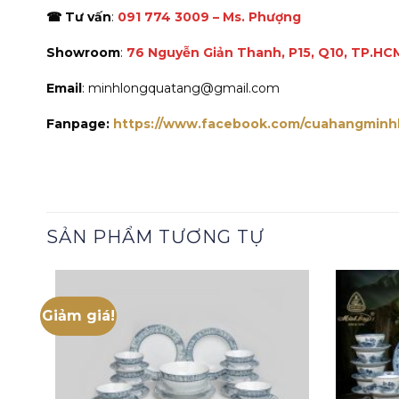
☎ Tư vấn
:
091 774 3009 – Ms. Phượng
Showroom
:
76 Nguyễn Giản Thanh, P15, Q10, TP.HC
Email
: minhlongquatang@gmail.com
Fanpage:
https://www.facebook.com/cuahangminh
SẢN PHẨM TƯƠNG TỰ
Giảm giá!