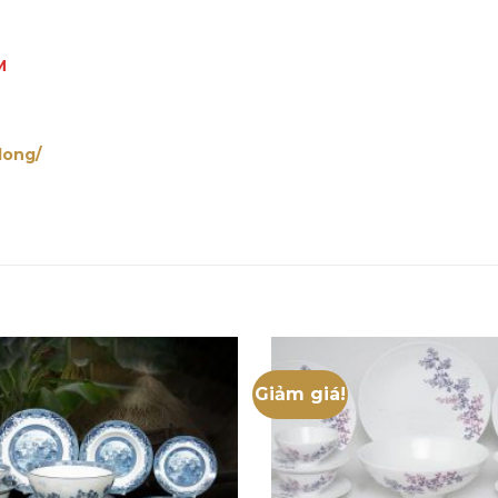
M
long/
Giảm giá!