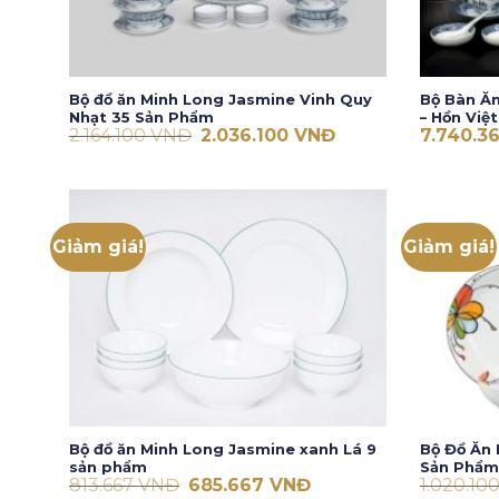
Bộ đồ ăn Minh Long Jasmine Vinh Quy
Bộ Bàn Ă
Nhạt 35 Sản Phẩm
– Hồn Việt
Giá
Giá
2.164.100
VNĐ
2.036.100
VNĐ
7.740.3
gốc
hiện
là:
tại
2.164.100 VNĐ.
là:
2.036.100 VNĐ.
Giảm giá!
Giảm giá!
Bộ đồ ăn Minh Long Jasmine xanh Lá 9
Bộ Đồ Ăn 
sản phẩm
Sản Phẩm
Giá
Giá
813.667
VNĐ
685.667
VNĐ
1.020.10