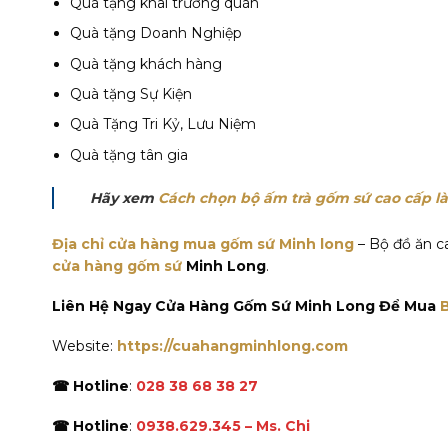
Quà tặng khai trương quán
Quà tặng Doanh Nghiệp
Quà tặng khách hàng
Quà tặng Sự Kiện
Quà Tặng Tri Kỷ, Lưu Niệm
Quà tặng tân gia
Hãy xem
Cách chọn bộ ấm trà gốm sứ cao cấp l
Địa chỉ cửa hàng mua gốm sứ Minh long
– Bộ đồ ăn c
cửa hàng gốm sứ
Minh Long
.
Liên Hệ Ngay Cửa Hàng Gốm Sứ Minh Long Để Mua
Website:
https://cuahangminhlong.com
☎ Hotline
:
028 38 68 38 27
☎ Hotline
:
0938.629.345 – Ms. Chi