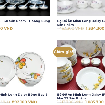
n – 30 Sản Phẩm – Hoàng Cung
Bộ Đồ Ăn Minh Long Daisy C
Sản Phẩm
Giá
60
VNĐ
1.462.300
VNĐ
1.334.30
gốc
là:
1.462.300 
Giảm giá!
Minh Long Daisy Bóng Bay 9
Bộ Đồ Ăn Minh Long Daisy I
Mai 22 Sản Phẩm
Giá
Giá
Giá
0
VNĐ
892.100
VNĐ
1.213.700
VNĐ
1.085.700