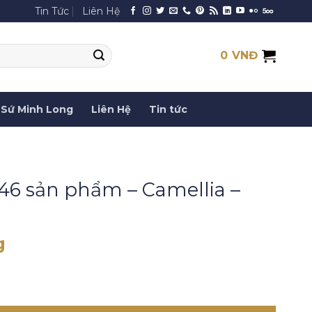
Tin Tức
Liên Hệ
0
VNĐ
Sứ Minh Long
Liên Hệ
Tin tức
46 sản phẩm – Camellia –
g
- Camellia - Trắng số lượng