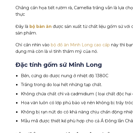
Chẳng cần họa tiết rườm rà, Camellia trắng vẫn là lựa c
thực
Đây là
bộ bàn ăn
được sản xuất từ chất liệu gốm sứ với 
sản phẩm.
Chỉ cần nhìn vào
bộ đồ ăn Minh Long cao cấp
này thì bạ
dụng mà còn là vì tính thẩm mỹ của nó.
Đặc tính gốm sứ Minh Long
Bền, cứng do được nung ở nhiệt độ 1380C
Trắng trong do loại hết những tạp chất.
Không chứa chất chì và cadmidium ( loại chất độc hại
Hoa văn luôn có lớp phủ bảo vệ nên không bị trầy tróc
Không bị rạn nứt do có khả năng chịu chấn động nhiệt
Mẫu mã được thiết kế phù hợp cho cả Á Đông lẫn Châ