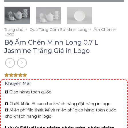
Trang chủ
/
Quà Tặng Gốm Sứ Minh Long
/
Ấm Chén in
Logo
Bộ Ấm Chén Minh Long 0.7 L
Jasmine Trắng Giá in Logo
Rated 5
Khuyến Mãi
out of 5
Giao hàng toàn quốc
Chiết khấu % cao cho khách hàng đặt hàng in logo
Miễn phí file thiết kế và miễn phí giao hàng toàn quốc
cho khách hàng in logo
Lưu ý: Đối với sản phẩm chén cơm, chén chấm,