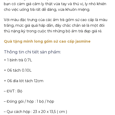
bạn có cảm giá cầm ly thật vừa tay và thú vị, ly nhỏ khiến
cho việc uống trà rất dễ dàng, vừa khuôn miệng.
Với màu đặc trưng của các ấm trà gốm sứ cao cấp là màu
trắng, mức giá quá hấp dẫn, đây chắc chắn sẽ là một đối
thủ nặng ký trong cuộc thi những bộ ấm trà đẹp giá rẻ.
Quà tặng minh long gốm sứ cao cấp jasmine
Thông tin chi tiết sản phẩm:
+ 1 bình trà 0.7L
+ 06 tách 0.10L
+ 06 dĩa lót tách 12cm
– ĐVT : Bộ
– Đóng gói / hộp : 1 bộ / hộp
– Qui cách hộp : 23 x 20 x 13,5 ( cm )