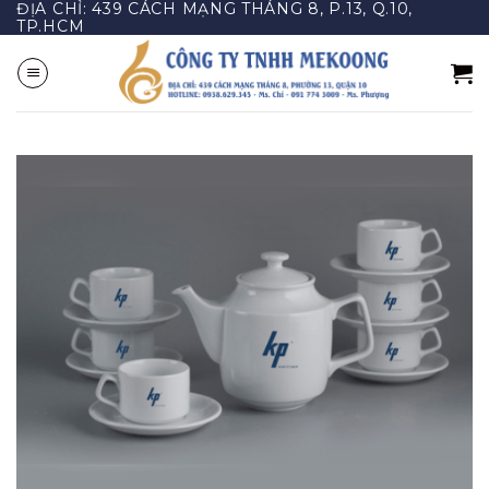
ĐỊA CHỈ: 439 CÁCH MẠNG THÁNG 8, P.13, Q.10,
Bỏ
TP.HCM
qua
nội
dung