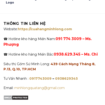
Logo
THÔNG TIN LIÊN HỆ
Website:
https://cuahangminhlong.com
091 774 3009 – Ms.
☎ Hotline kho hàng Miền Nam:
Phượng
0938.629.345 – Ms. Chi
☎ Hotline kho hàng Miền Bắc:
Siêu thị Gốm Sứ Minh Long:
439 Cách Mạng Tháng 8,
P.13, Q.10, TP.HCM
Tư Vấn Nhanh :
0917743009
–
0938629345
Email:
minhlongquatang@gmail.com