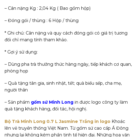
– Cân nặng Kg : 2,04 Kg ( Bao gồm hộp)
– Đóng gói / thùng : 6 Hộp / thùng
* Ghi chú: Cân nặng và quy cách đóng gói có giá trị tương
đối chỉ mang tính tham khảo.
* Gợi ý sử dụng:
– Dùng pha trà thưởng thức hàng ngày, tiếp khách cơ quan,
phòng họp
– Quà tặng tân gia, sinh nhật, tết; quà biếu sếp, cha mẹ,
người thân
– Sản phẩm
gốm sứ Minh Long
in được logo công ty làm
quà tặng khách hàng, đối tác, hội nghị.
Bộ Trà Minh Long 0.7 L Jasmine Trắng in logo
Khoác
lên vẻ truyền thống Việt Nam. Từ gốm sứ cao cấp Á Đông
nhưng lại không kém phần tinh tế hiện đại. Những hoa văn