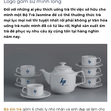
Logo gốm sứ minh long
Đối với những ai yêu thích uống trà thì việc sở hữu cho
mình một Bộ Trà Jasmine để có thể thưởng thức trà
mọi lục mọi nơi thì tuyệt nhất rồi phải không ạ! Văn hóa
uống trà nước mình đã có từ lâu rồi, Nghề sản xuất ấm
trà để phục vụ nhu cầu ấy cũng tồn tại hàng nghìn
năm nay.
Bộ ấm trà
gồm 6 chiếc ly nhỏ nhắn và xinh đẹp sẽ làm cho