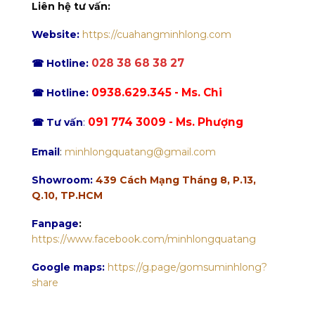
Liên hệ tư vấn:
Website:
https://cuahangminhlong.com
028 38 68 38 27
☎ Hotline:
0938.629.345 - Ms. Chi
☎ Hotline:
091 774 3009 - Ms. Phượng
☎ Tư vấn
:
Email
:
minhlongquatang@gmail.com
Showroom:
439 Cách Mạng Tháng 8, P.13,
Q.10, TP.HCM
Fanpage
:
https://www.facebook.com/minhlongquatang
Google maps:
https://g.page/gomsuminhlong?
share