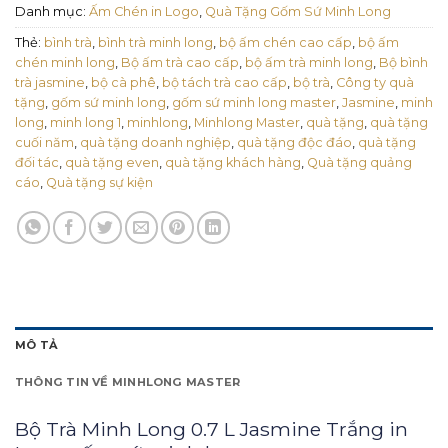
Danh mục:
Ấm Chén in Logo
,
Quà Tặng Gốm Sứ Minh Long
Thẻ:
bình trà
,
bình trà minh long
,
bộ ấm chén cao cấp
,
bộ ấm
chén minh long
,
Bộ ấm trà cao cấp
,
bộ ấm trà minh long
,
Bộ bình
trà jasmine
,
bộ cà phê
,
bộ tách trà cao cấp
,
bộ trà
,
Công ty quà
tặng
,
gốm sứ minh long
,
gốm sứ minh long master
,
Jasmine
,
minh
long
,
minh long 1
,
minhlong
,
Minhlong Master
,
quà tặng
,
quà tặng
cuối năm
,
quà tặng doanh nghiệp
,
quà tặng độc đáo
,
quà tặng
đối tác
,
quà tặng even
,
quà tặng khách hàng
,
Quà tặng quảng
cáo
,
Quà tặng sự kiện
MÔ TẢ
THÔNG TIN VỀ MINHLONG MASTER
Bộ Trà Minh Long 0.7 L Jasmine Trắng in