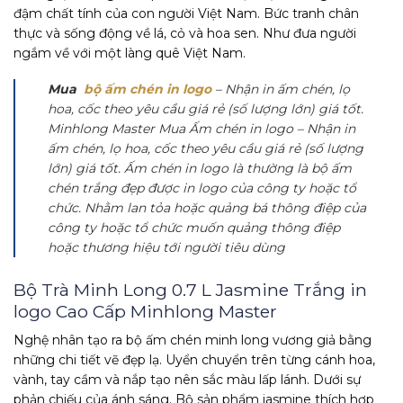
đậm chất tính của con người Việt Nam. Bức tranh chân
thực và sống động về lá, cỏ và hoa sen. Như đưa người
ngắm về với một làng quê Việt Nam.
Mua
bộ ấm chén in logo
– Nhận in ấm chén, lọ
hoa, cốc theo yêu cầu giá rẻ (số lượng lớn) giá tốt.
Minhlong Master Mua
Ấm chén in logo
– Nhận in
ấm chén, lọ hoa, cốc theo yêu cầu giá rẻ (số lượng
lớn) giá tốt.
Ấm chén in logo
là thường là bộ ấm
chén trắng đẹp được in logo của công ty hoặc tổ
chức. Nhằm lan tỏa hoặc quảng bá thông điệp của
công ty hoặc tổ chức muốn quảng thông điệp
hoặc thương hiệu tới người tiêu dùng
Bộ Trà Minh Long 0.7 L Jasmine Trắng in
logo Cao Cấp Minhlong Master
Nghệ nhân tạo ra bộ ấm chén minh long vương giả bằng
những chi tiết vẽ đẹp lạ. Uyển chuyển trên từng cánh hoa,
vành, tay cầm và nắp tạo nên sắc màu lấp lánh. Dưới sự
phản chiếu của ánh sáng. Bộ sản phẩm jasmine thích hợp