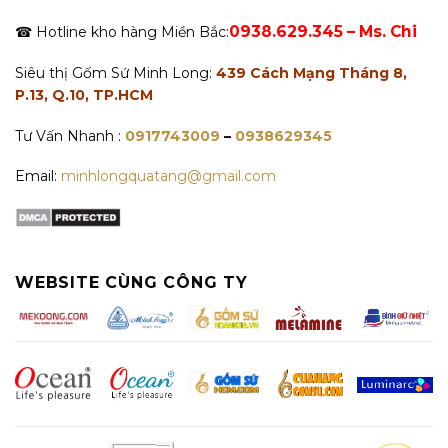
0938.629.345 – Ms. Chi
☎ Hotline kho hàng Miền Bắc:
Siêu thị Gốm Sứ Minh Long:
439 Cách Mạng Tháng 8,
P.13, Q.10, TP.HCM
Tư Vấn Nhanh :
0917743009
–
0938629345
Email:
minhlongquatang@gmail.com
WEBSITE CÙNG CÔNG TY