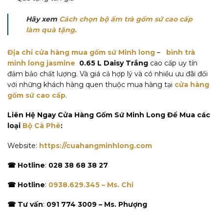
Hãy xem
Cách chọn bộ ấm trà gốm sứ cao cấp
làm quà tặng.
Địa chỉ cửa hàng mua gốm sứ Minh long
–
bình trà
minh long jasmine
0.65 L Daisy Trắng
cao cấp uy tín
đảm bảo chất lượng. Và giá cả hợp lý và có nhiều ưu đãi đối
với những khách hàng quen thuộc mua hàng tại
cửa hàng
gốm sứ cao cấp
.
Liên Hệ Ngay Cửa Hàng Gốm Sứ Minh Long Để Mua các
loại
Bộ Cà Phê
:
Website:
https://cuahangminhlong.com
☎ Hotline
:
028 38 68 38 27
☎ Hotline
:
0938.629.345 – Ms. Chi
☎ Tư vấn
:
091 774 3009 – Ms. Phượng