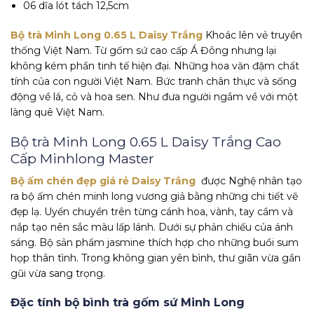
06 dĩa lót tách 12,5cm
Bộ trà Minh Long 0.65 L Daisy Trắng
Khoác lên vẻ truyền
thống Việt Nam. Từ gốm sứ cao cấp Á Đông nhưng lại
không kém phần tinh tế hiện đại. Những hoa văn đậm chất
tính của con người Việt Nam. Bức tranh chân thực và sống
động về lá, cỏ và hoa sen. Như đưa người ngắm về với một
làng quê Việt Nam.
Bộ trà Minh Long 0.65 L Daisy Trắng Cao
Cấp Minhlong Master
Bộ ấm chén đẹp giá rẻ Daisy Trắng
được Nghệ nhân tạo
ra bộ ấm chén minh long vương giả bằng những chi tiết vẽ
đẹp lạ. Uyển chuyển trên từng cánh hoa, vành, tay cầm và
nắp tạo nên sắc màu lấp lánh. Dưới sự phản chiếu của ánh
sáng. Bộ sản phẩm jasmine thích hợp cho những buổi sum
họp thân tình. Trong không gian yên bình, thư giãn vừa gần
gũi vừa sang trọng.
Đặc tính bộ bình trà gốm sứ Minh Long