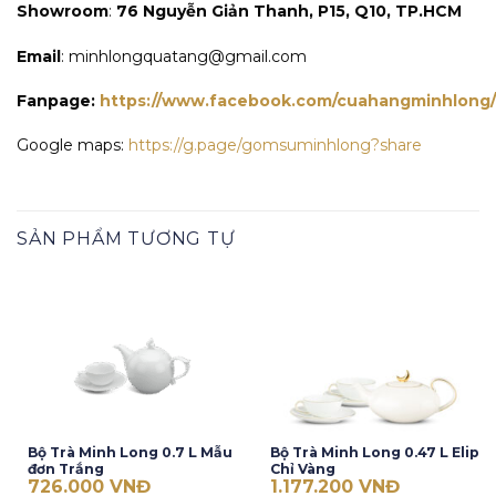
Showroom
:
76 Nguyễn Giản Thanh, P15, Q10, TP.HCM
Email
: minhlongquatang@gmail.com
Fanpage:
https://www.facebook.com/cuahangminhlong/
Google maps:
https://g.page/gomsuminhlong?share
SẢN PHẨM TƯƠNG TỰ
Bộ Trà Minh Long 0.7 L Mẫu
Bộ Trà Minh Long 0.47 L Elip
đơn Trắng
Chỉ Vàng
726.000
VNĐ
1.177.200
VNĐ