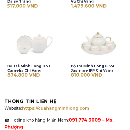
Daisy Trắng
Vũ Chỉ Vàng
517.000
VNĐ
1.479.600
VNĐ
Bộ Trà Minh Long 0.5 L
Bộ trà Minh Long 0.35L
Camelia Chỉ Vàng
Jasmine IFP Chỉ Vàng
874.800
VNĐ
810.000
VNĐ
THÔNG TIN LIÊN HỆ
Website:
https://cuahangminhlong.com
091 774 3009 – Ms.
☎ Hotline kho hàng Miền Nam:
Phượng