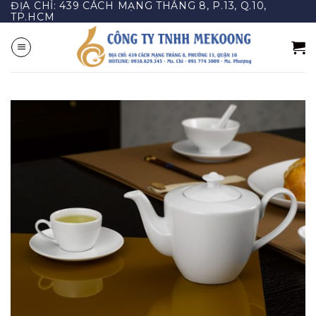
ĐỊA CHỈ: 439 CÁCH MẠNG THÁNG 8, P.13, Q.10,
Bỏ
TP.HCM
qua
nội
dung