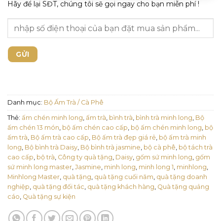
Hãy để lại SĐT, chúng tôi sẽ gọi ngay cho bạn miễn phí !
Danh mục:
Bộ Ấm Trà / Cà Phê
Thẻ:
ấm chén minh long
,
ấm trà
,
bình trà
,
bình trà minh long
,
Bộ
ấm chén 13 món
,
bộ ấm chén cao cấp
,
bộ ấm chén minh long
,
bộ
ấm trà
,
Bộ ấm trà cao cấp
,
Bộ ấm trà đẹp giá rẻ
,
bộ ấm trà minh
long
,
Bộ bình trà Daisy
,
Bộ bình trà jasmine
,
bộ cà phê
,
bộ tách trà
cao cấp
,
bộ trà
,
Công ty quà tặng
,
Daisy
,
gốm sứ minh long
,
gốm
sứ minh long master
,
Jasmine
,
minh long
,
minh long 1
,
minhlong
,
Minhlong Master
,
quà tặng
,
quà tặng cuối năm
,
quà tặng doanh
nghiệp
,
quà tặng đối tác
,
quà tặng khách hàng
,
Quà tặng quảng
cáo
,
Quà tặng sự kiện