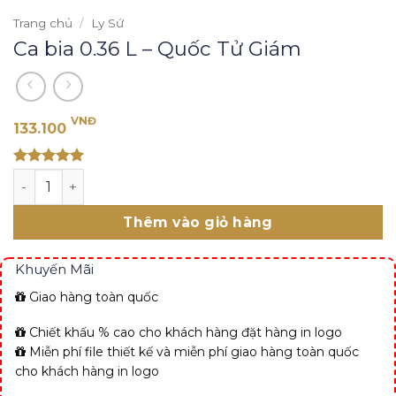
Trang chủ
/
Ly Sứ
Ca bia 0.36 L – Quốc Tử Giám
VNĐ
133.100
Rated 5
Ca bia 0.36 L - Quốc Tử Giám số lượng
out of 5
Thêm vào giỏ hàng
Khuyến Mãi
Giao hàng toàn quốc
Chiết khấu % cao cho khách hàng đặt hàng in logo
Miễn phí file thiết kế và miễn phí giao hàng toàn quốc
cho khách hàng in logo