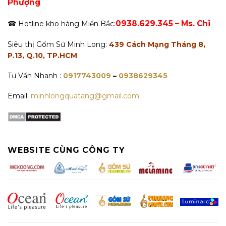
Phượng
0938.629.345 – Ms. Chi
☎ Hotline kho hàng Miền Bắc:
Siêu thị Gốm Sứ Minh Long:
439 Cách Mạng Tháng 8,
P.13, Q.10, TP.HCM
Tư Vấn Nhanh :
0917743009
–
0938629345
Email:
minhlongquatang@gmail.com
WEBSITE CÙNG CÔNG TY