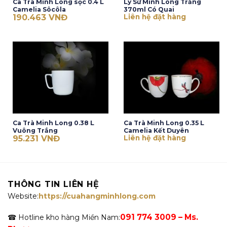
Ca Trà Minh Long sọc 0.4 L
Ly Sứ Minh Long Trắng
Camelia Sôcôla
370ml Có Quai
190.463
VNĐ
Liên hệ đặt hàng
Ca Trà Minh Long 0.38 L
Ca Trà Minh Long 0.35 L
Vuông Trắng
Camelia Kết Duyên
95.231
VNĐ
Liên hệ đặt hàng
THÔNG TIN LIÊN HỆ
Website:
https://cuahangminhlong.com
091 774 3009 – Ms.
☎ Hotline kho hàng Miền Nam: