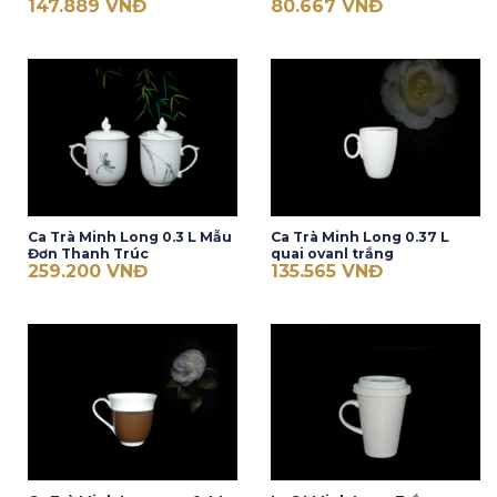
147.889
VNĐ
80.667
VNĐ
Ca Trà Minh Long 0.3 L Mẫu
Ca Trà Minh Long 0.37 L
Đơn Thanh Trúc
quai ovanl trắng
259.200
VNĐ
135.565
VNĐ