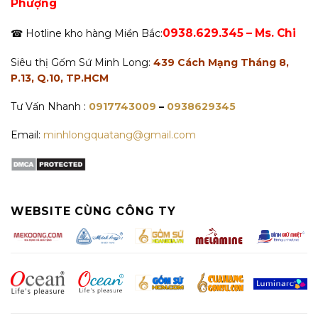
Phượng
0938.629.345 – Ms. Chi
☎ Hotline kho hàng Miền Bắc:
Siêu thị Gốm Sứ Minh Long:
439 Cách Mạng Tháng 8,
P.13, Q.10, TP.HCM
Tư Vấn Nhanh :
0917743009
–
0938629345
Email:
minhlongquatang@gmail.com
WEBSITE CÙNG CÔNG TY