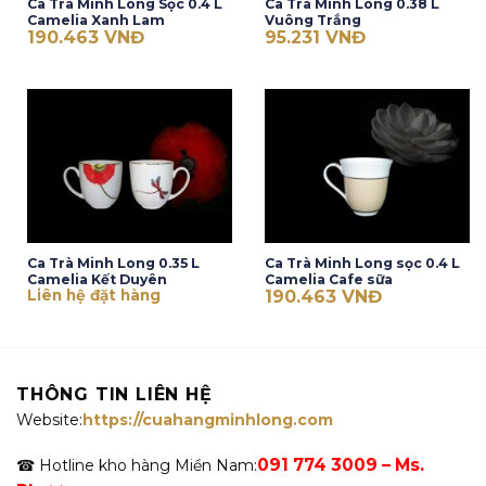
Ca Trà Minh Long Sọc 0.4 L
Ca Trà Minh Long 0.38 L
Camelia Xanh Lam
Vuông Trắng
190.463
VNĐ
95.231
VNĐ
Ca Trà Minh Long 0.35 L
Ca Trà Minh Long sọc 0.4 L
Camelia Kết Duyên
Camelia Cafe sữa
Liên hệ đặt hàng
190.463
VNĐ
THÔNG TIN LIÊN HỆ
Website:
https://cuahangminhlong.com
091 774 3009 – Ms.
☎ Hotline kho hàng Miền Nam: