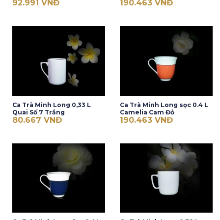
92.991
VNĐ
190.463
VNĐ
Ca Trà Minh Long 0,33 L
Ca Trà Minh Long sọc 0.4 L
Quai Số 7 Trắng
Camelia Cam Đỏ
80.667
VNĐ
190.463
VNĐ