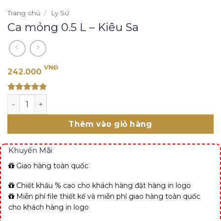
Trang chủ
/
Ly Sứ
Ca mỏng 0.5 L – Kiêu Sa
VNĐ
242.000
Rated 5
Ca mỏng 0.5 L - Kiêu Sa số lượng
out of 5
Thêm vào giỏ hàng
Khuyến Mãi
Giao hàng toàn quốc
Chiết khấu % cao cho khách hàng đặt hàng in logo
Miễn phí file thiết kế và miễn phí giao hàng toàn quốc
cho khách hàng in logo